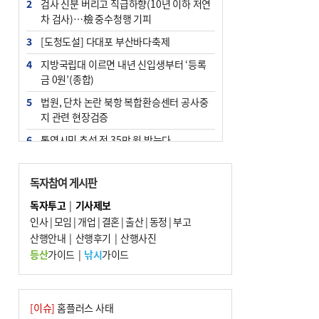
2
검사 신분 버리고 직급하향(10년 이하 저연
차 검사)…檢 중수청행 기피
3
[도청도설] 다대포 부산바다축제
4
지방국립대 이르면 내년 신입생부터 ‘등록
금 0원’(종합)
5
법원, 단차 논란 북항 복합환승센터 공사중
지 관련 현장검증
6
통영시민 추석 전 35만 원 받는다
7
지역 상권도 말라죽을 판이라…가뭄 속 밀
양물축제 강행 논란
독자참여 게시판
8
부산 철강공장 50대 노동자 추락사
독자투고
|
기사제보
인사
|
모임
|
개업
|
결혼
|
출산
|
동정
|
부고
9
국힘 부산시당, ‘정이한 조력’ 시의원 윤리
산행안내
위에…‘한동훈 지지’도 신고접수
|
산행후기
|
산행사진
등산
가이드
|
낚시
가이드
10
탄소흡수력 높여 폭염 대응…부산 도시숲
지도 다시 그린다
[이슈]
홈플러스 사태