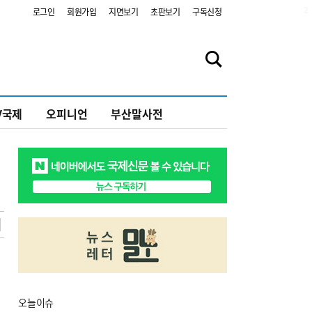
2
로그인
회원가입
지면보기
초판보기
구독신청
V국제
오피니언
부산말사전
오늘
이슈