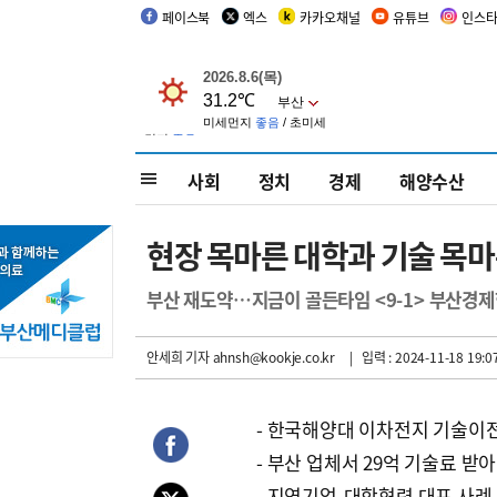
페이스북
엑스
카카오채널
유튜브
인스
사회
정치
경제
해양수산
현장 목마른 대학과 기술 목마
부산 재도약…지금이 골든타임 <9-1> 부산경
안세희 기자
ahnsh@kookje.co.kr
| 입력 : 2024-11-18 19:0
- 한국해양대 이차전지 기술이
- 부산 업체서 29억 기술료 받아
- 지역기업-대학협력 대표 사례