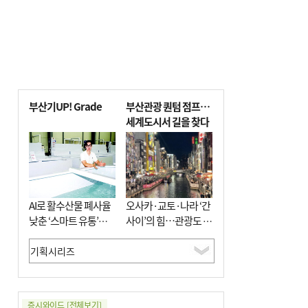
부산기UP! Grade
부산관광 퀀텀 점프…
세계도시서 길을 찾다
AI로 활수산물 폐사율
오사카·교토·나라 ‘간
낮춘 ‘스마트 유통’…
사이’의 힘…관광도 뭉
사막·산악지대 수출
쳐야 흥한다
도전
증시와이드
[전체보기]