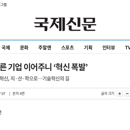
타그램
국제
문화
주말엔
스포츠
기획
인터뷰
T
른 기업 이어주니 ‘혁신 폭발’
제혁신, 지·산·학으로…기술혁신의 길
7:07
| 본지 6면
글자 크기
전