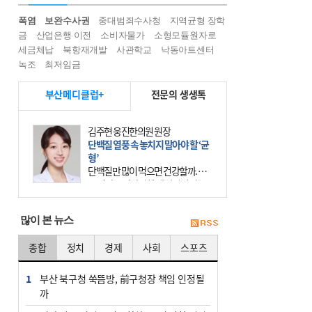
폭염
보완수사권
중대범죄수사청
지역균형 장학
금
산업은행 이전
소비자물가
소형모듈원자로
세금체납
북항재개발
사관학교
낙동아트센터
녹조
최저임금
부산메디클럽+
전문의 생생톡
김주현 웅진한의원 원장
단백질 열풍 속 놓치지 말아야 할 ‘균
형’
단백질만 많이 먹으면 건강할까. 요
즘 건강을 이야기할 때 빠지지 않는
키워드가 단백질이다. 헬스장을 다니
는 젊은 층부터 기초체력을 챙기려는
많이 본 뉴스
중·장년층까지 모두 “
종합
정치
경제
사회
스포츠
1
부산 북구청 쑥뜸방, 前구청장 책임 인정될
까