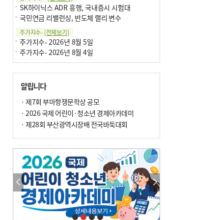
SK하이닉스 ADR 흥행, 국내증시 시험대
국민연금 리밸런싱, 반도체 랠리 변수
주가지수-
[전체보기]
주가지수- 2026년 8월 5일
주가지수- 2026년 8월 4일
알립니다
· 제7회 부마항쟁문학상 공모
· 2026 국제 어린이·청소년 경제아카데미
· 제28회 부산광역시장배 전국바둑대회