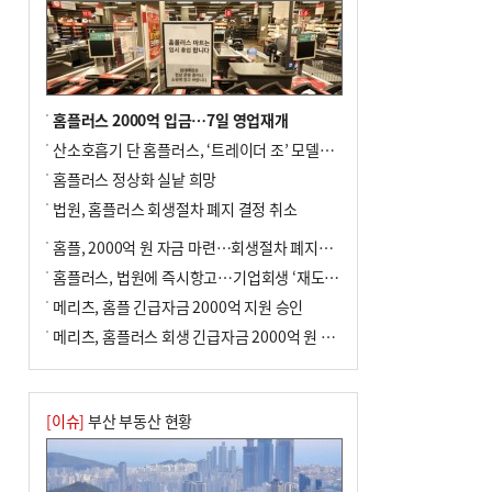
홈플러스 2000억 입금…7일 영업재개
산소호흡기 단 홈플러스, ‘트레이더 조’ 모델로 살아날까
홈플러스 정상화 실낱 희망
법원, 홈플러스 회생절차 폐지 결정 취소
홈플, 2000억 원 자금 마련…회생절차 폐지에 즉시항고(종합)
홈플러스, 법원에 즉시항고…기업회생 ‘재도전’
메리츠, 홈플 긴급자금 2000억 지원 승인
메리츠, 홈플러스 회생 긴급자금 2000억 원 지원 승인
[이슈]
부산 부동산 현황