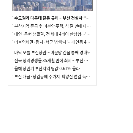
수도권과 다른데 같은 규제…부산 건설사 “쓰러지기 직전”
부산지역 준공 후 미분양 주택, 석 달 만에 다시 3000가구 넘어서
대연·문현 생활권, 전 세대 4베이 판상형…‘더샵 트리센트’ 내달 분양
더블역세권·평지·학군 ‘삼박자’…대연동 42층 브랜드 단지
바닥 모를 부산상권…미분양 건물 통째 경매도
전국 청약경쟁률 35개월 만에 최저…부산 미분양 ‘적체’ 심화
올해 상반기 부산지역 땅값 0.61% 올라
부산 개금·당감동에 주거지-백양산 연결 녹지 조성