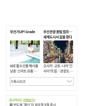
부산기UP! Grade
부산관광 퀀텀 점프…
세계도시서 길을 찾다
AI로 활수산물 폐사율
오사카·교토·나라 ‘간
낮춘 ‘스마트 유통’…
사이’의 힘…관광도 뭉
사막·산악지대 수출
쳐야 흥한다
도전
증시와이드
[전체보기]
韓 반도체 ‘확신’이 좌우할 8월 증시