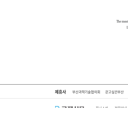
제휴사
부산과학기술협의회
걷고싶은부산
회사소개
전화안내
주소 : 부산광역시 연제
Copyright ⓒ kookje.co