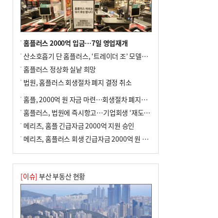
홈플러스 2000억 입금…7일 영업재개
산소호흡기 단 홈플러스, ‘트레이더 조’ 모델로 살아날까
홈플러스 정상화 실낱 희망
법원, 홈플러스 회생절차 폐지 결정 취소
홈플, 2000억 원 자금 마련…회생절차 폐지에 즉시항고(종합)
홈플러스, 법원에 즉시항고…기업회생 ‘재도전’
메리츠, 홈플 긴급자금 2000억 지원 승인
메리츠, 홈플러스 회생 긴급자금 2000억 원 지원 승인
[이슈]
부산 부동산 현황