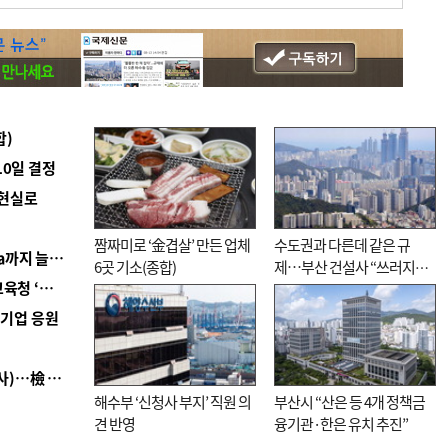
합)
10일 결정
 현실로
짬짜미로 ‘金겹살’ 만든 업체
수도권과 다른데 같은 규
■ 경남 농정 비전 ‘잘 사는 농촌’…스마트팜 1000㏊까지 늘린다
6곳 기소(종합)
제…부산 건설사 “쓰러지기
■ 교육혁신선도지 공모 코앞인데…구·군 난색에 교육청 ‘쩔쩔’
직전”
역기업 응원
■ 검사 신분 버리고 직급하향(10년 이하 저연차 검사)…檢 중수청행 기피
해수부 ‘신청사 부지’ 직원 의
부산시 “산은 등 4개 정책금
견 반영
융기관·한은 유치 추진”