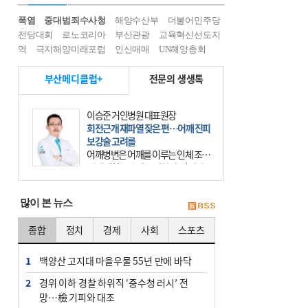
폭염
중대범죄수사청
해양수산부
더불어민주당
전당대회
르노코리아
부산관광
교육혁신선도지
역
극지해양미래포럼
인신매매
UN해양총회
부산메디클럽+
전문의 생생톡
이승준 거인병원 대표원장
회전근개 재파열 잦은 편…어깨 진피
보강술 고려를
어깨병변은 어깨를 이루는 인체 조직
에 발생하는 손상을 말한다. 여기에
는 오십견과 회전근개 증후군, 어깨
의 석회성 힘줄염 등이 있다. 국민건
많이 본 뉴스
강보험에 의하면 어깨병변
종합
정치
경제
사회
스포츠
1
백양산 고지대 마을우물 55년 만에 바닥
2
경위 이하 경찰 하위직 ‘중수청 러시’ 전
망…檢 기피와 대조