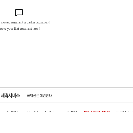
제휴서비스
국제신문대관안내
광고안내
구독신청
독자투고
기사제보
개인정보취급방침
언론윤리강
구 중앙대로 1217
대표전화 : 051-500-5114
발행인·인쇄인 : 황문성
편집인 : 오상
.kr All rights reserved.