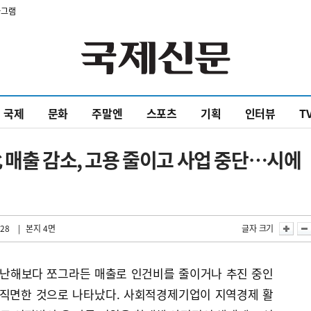
타그램
국제
문화
주말엔
스포츠
기획
인터뷰
T
 매출 감소, 고용 줄이고 사업 중단…시에
:28
| 본지 4면
글자 크기
난해보다 쪼그라든 매출로 인건비를 줄이거나 추진 중인
 직면한 것으로 나타났다. 사회적경제기업이 지역경제 활