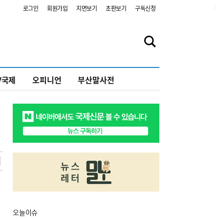
2
로그인
회원가입
지면보기
초판보기
구독신청
V국제
오피니언
부산말사전
오늘
이슈