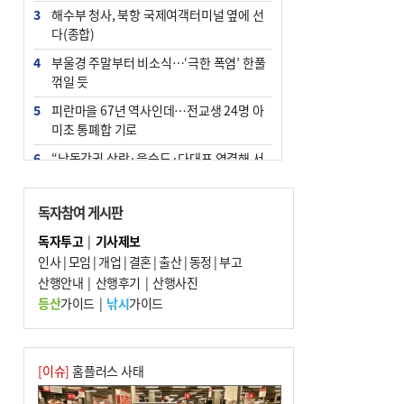
3
해수부 청사, 북항 국제여객터미널 옆에 선
다(종합)
4
부울경 주말부터 비소식…‘극한 폭염’ 한풀
꺾일 듯
5
피란마을 67년 역사인데…전교생 24명 아
미초 통폐합 기로
6
“낙동강권 삼락·을숙도·다대포 연결해 서
부산 관광 키우자”
7
오늘의 날씨- 2026년 8월 7일
독자참여 게시판
8
외국인 선원 ‘인신매매 경유지’ 된 부산…
독자투고
|
기사제보
우려가 현실로
인사
|
모임
|
개업
|
결혼
|
출산
|
동정
|
부고
9
산행안내
[사설] 해수부 신청사 북항으로 확정, 해양
|
산행후기
|
산행사진
수도 도약의 전환점
등산
가이드
|
낚시
가이드
10
르노 못 타는 부산시장…관용차 규정에 막
힌 지역기업 응원
[이슈]
홈플러스 사태