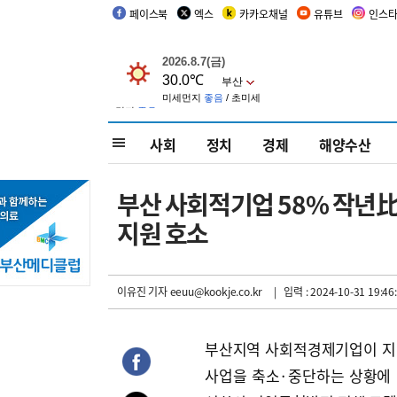
페이스북
엑스
카카오채널
유튜브
인스
사회
정치
경제
해양수산
부산 사회적기업 58% 작년比
지원 호소
이유진 기자
eeuu@kookje.co.kr
| 입력 : 2024-10-31 19:46
부산지역 사회적경제기업이 지
사업을 축소·중단하는 상황에