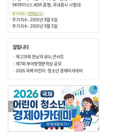
SK하이닉스 ADR 흥행, 국내증시 시험대
주가지수-
[전체보기]
주가지수- 2026년 8월 6일
주가지수- 2026년 8월 5일
알립니다
· 제 219회 한낮의 유U; 콘서트
· 제7회 부마항쟁문학상 공모
· 2026 국제 어린이·청소년 경제아카데미