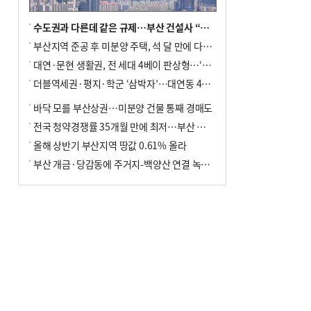
수도권과 다른데 같은 규제…부산 건설사 “쓰러지기 직전”
부산지역 준공 후 미분양 주택, 석 달 만에 다시 3000가구 넘어서
대연·문현 생활권, 전 세대 4베이 판상형…‘더샵 트리센트’ 내달 분양
더블역세권·평지·학군 ‘삼박자’…대연동 42층 브랜드 단지
바닥 모를 부산상권…미분양 건물 통째 경매도
전국 청약경쟁률 35개월 만에 최저…부산 미분양 ‘적체’ 심화
올해 상반기 부산지역 땅값 0.61% 올라
부산 개금·당감동에 주거지-백양산 연결 녹지 조성