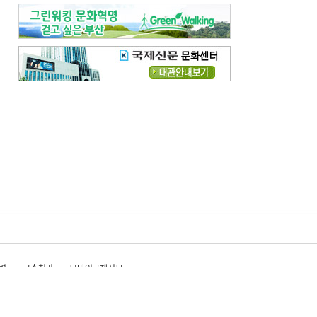
령
고충처리
모바일국제신문
준