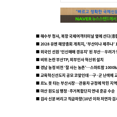
■ 해수부 청사, 북항 국제여객터미널 옆에 선다(종
■ 2028 유엔 해양총회 개최지, ‘부산이냐 제주냐’ 
■ 외국인 선원 ‘인신매매 경유지’ 된 부산…우려가
■ 비위 논란 부산TP, 외부인사 혁신위 설치
■ 르노 못 타는 부산시장…관용차 규정에 막힌 지
■ 마산 원도심 행정·주거복합단지 연내 준공 수순