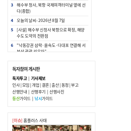
3
해수부 청사, 북항 국제여객터미널 옆에 선
다(종합)
4
오늘의 날씨- 2026년 8월 7일
5
[사설] 해수부 신청사 북항으로 확정, 해양
수도 도약의 전환점
6
“낙동강권 삼락·을숙도·다대포 연결해 서
부산 관광 키우자”
7
부울경 주말부터 비소식…‘극한 폭염’ 한풀
꺾일 듯
독자참여 게시판
8
피란마을 67년 역사인데…전교생 24명 아
독자투고
|
기사제보
미초 통폐합 기로
인사
|
모임
|
개업
|
결혼
|
출산
|
동정
|
부고
9
산행안내
외국인 선원 ‘인신매매 경유지’ 된 부산…
|
산행후기
|
산행사진
우려가 현실로
등산
가이드
|
낚시
가이드
10
수사독점 책임 커진 경찰, 방치사건 해결 부
랴부랴 속도전
[이슈]
홈플러스 사태