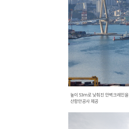
높이 53ｍ로 낮춰진 안벽크레인을
산항만공사 제공