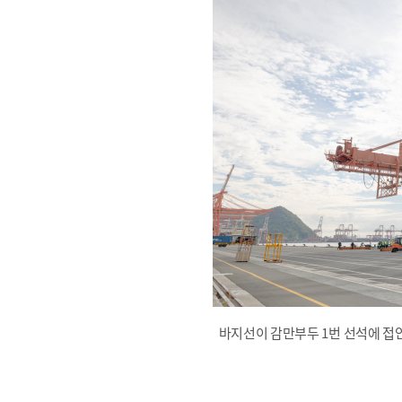
바지선이 감만부두 1번 선석에 접