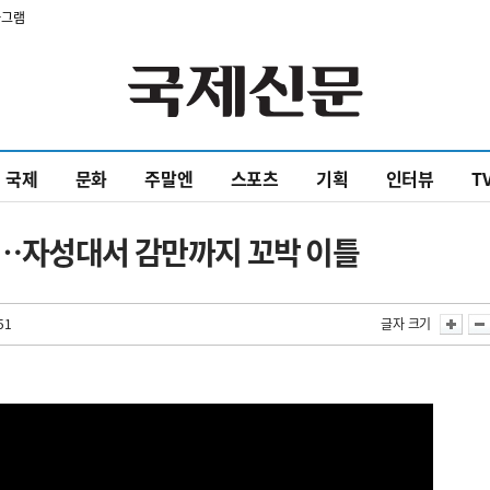
타그램
국제
문화
주말엔
스포츠
기획
인터뷰
T
…자성대서 감만까지 꼬박 이틀
51
글자 크기