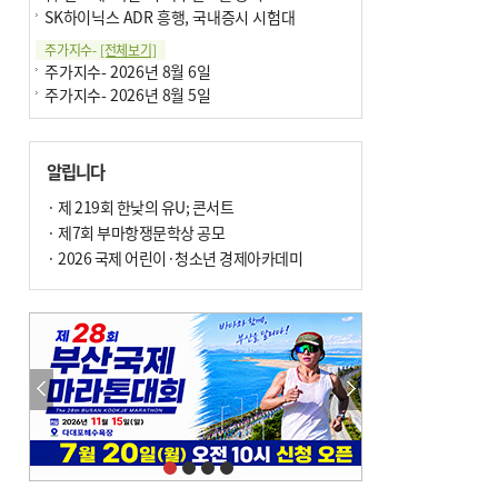
SK하이닉스 ADR 흥행, 국내증시 시험대
주가지수-
[전체보기]
주가지수- 2026년 8월 6일
주가지수- 2026년 8월 5일
알립니다
· 제 219회 한낮의 유U; 콘서트
· 제7회 부마항쟁문학상 공모
· 2026 국제 어린이·청소년 경제아카데미