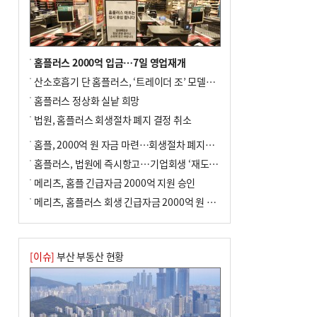
홈플러스 2000억 입금…7일 영업재개
산소호흡기 단 홈플러스, ‘트레이더 조’ 모델로 살아날까
홈플러스 정상화 실낱 희망
법원, 홈플러스 회생절차 폐지 결정 취소
홈플, 2000억 원 자금 마련…회생절차 폐지에 즉시항고(종합)
홈플러스, 법원에 즉시항고…기업회생 ‘재도전’
메리츠, 홈플 긴급자금 2000억 지원 승인
메리츠, 홈플러스 회생 긴급자금 2000억 원 지원 승인
[이슈]
부산 부동산 현황