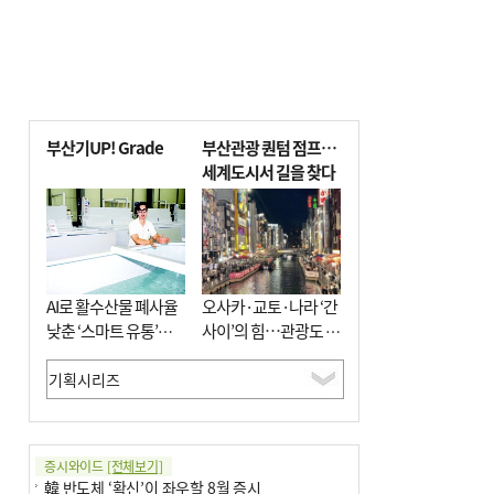
부산기UP! Grade
부산관광 퀀텀 점프…
세계도시서 길을 찾다
AI로 활수산물 폐사율
오사카·교토·나라 ‘간
낮춘 ‘스마트 유통’…
사이’의 힘…관광도 뭉
사막·산악지대 수출
쳐야 흥한다
도전
증시와이드
[전체보기]
韓 반도체 ‘확신’이 좌우할 8월 증시