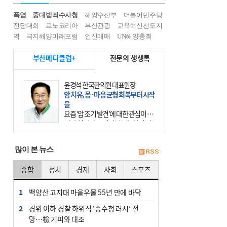
폭염
중대범죄수사청
해양수산부
더불어민주당
전당대회
르노코리아
부산관광
교육혁신선도지
역
극지해양미래포럼
인신매매
UN해양총회
부산메디클럽+
전문의 생생톡
윤경석 한국한의원 대표원장
암 치유, 몸·마음 균형 회복부터 시작
을
요즘 ‘암 조기 발견’에 대한 관심이 커
진다. 하지만 그 이면에는 놓치기 쉬
운 함정이 하나 있다. 바로 성급한 치
료이다. 최근 70대 여성 환자가 위암
많이 본 뉴스
초기 진단
종합
정치
경제
사회
스포츠
1
백양산 고지대 마을우물 55년 만에 바닥
2
경위 이하 경찰 하위직 ‘중수청 러시’ 전
망…檢 기피와 대조