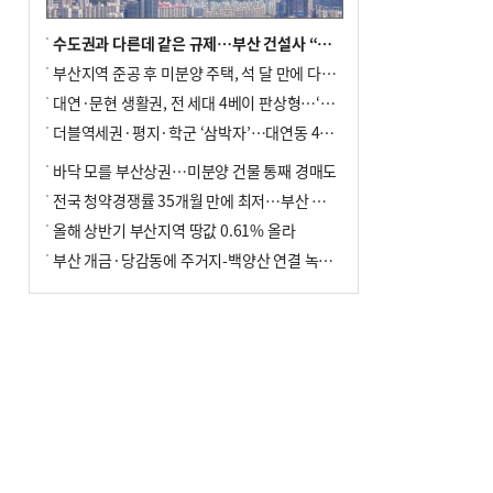
수도권과 다른데 같은 규제…부산 건설사 “쓰러지기 직전”
부산지역 준공 후 미분양 주택, 석 달 만에 다시 3000가구 넘어서
대연·문현 생활권, 전 세대 4베이 판상형…‘더샵 트리센트’ 내달 분양
더블역세권·평지·학군 ‘삼박자’…대연동 42층 브랜드 단지
바닥 모를 부산상권…미분양 건물 통째 경매도
전국 청약경쟁률 35개월 만에 최저…부산 미분양 ‘적체’ 심화
올해 상반기 부산지역 땅값 0.61% 올라
부산 개금·당감동에 주거지-백양산 연결 녹지 조성