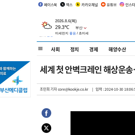
페이스북
엑스
카카오채널
유튜브
인스
사회
정치
경제
해양수산
세계 첫 안벽크레인 해상운송
조민희 기자
core@kookje.co.kr
| 입력 : 2024-10-30 18:06: