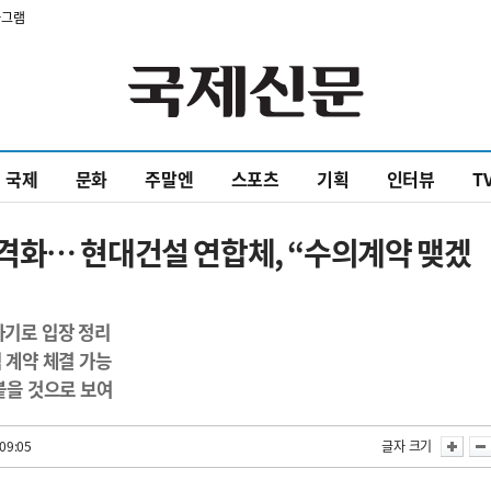
타그램
국제
문화
주말엔
스포츠
기획
인터뷰
T
격화… 현대건설 연합체, “수의계약 맺겠
하기로 입장 정리
식 계약 체결 가능
 붙을 것으로 보여
09:05
글자 크기