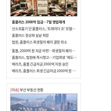
홈플러스 2000억 입금…7일 영업재개
산소호흡기 단 홈플러스, ‘트레이더 조’ 모델로 살아날까
홈플러스 정상화 실낱 희망
법원, 홈플러스 회생절차 폐지 결정 취소
홈플, 2000억 원 자금 마련…회생절차 폐지에 즉시항고(종합)
홈플러스, 법원에 즉시항고…기업회생 ‘재도전’
메리츠, 홈플 긴급자금 2000억 지원 승인
메리츠, 홈플러스 회생 긴급자금 2000억 원 지원 승인
[이슈]
부산 부동산 현황