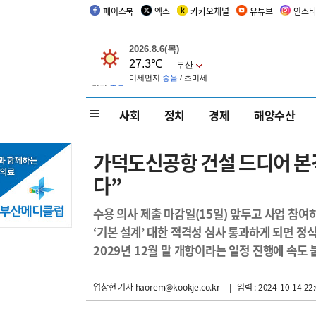
페이스북
엑스
카카오채널
유튜브
인스
사회
정치
경제
해양수산
가덕도신공항 건설 드디어 본
다”
수용 의사 제출 마감일(15일) 앞두고 사업 참여
‘기본 설계’ 대한 적격성 심사 통과하게 되면 정
2029년 12월 말 개항이라는 일정 진행에 속도
염창현 기자
haorem@kookje.co.kr
| 입력 : 2024-10-14 22: