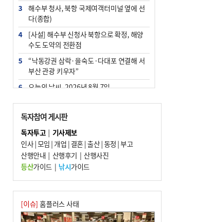
3
해수부 청사, 북항 국제여객터미널 옆에 선
다(종합)
4
[사설] 해수부 신청사 북항으로 확정, 해양
수도 도약의 전환점
5
“낙동강권 삼락·을숙도·다대포 연결해 서
부산 관광 키우자”
6
오늘의 날씨- 2026년 8월 7일
7
부울경 주말부터 비소식…‘극한 폭염’ 한풀
꺾일 듯
독자참여 게시판
8
피란마을 67년 역사인데…전교생 24명 아
독자투고
|
기사제보
미초 통폐합 기로
인사
|
모임
|
개업
|
결혼
|
출산
|
동정
|
부고
9
산행안내
외국인 선원 ‘인신매매 경유지’ 된 부산…
|
산행후기
|
산행사진
우려가 현실로
등산
가이드
|
낚시
가이드
10
교육혁신선도지 공모 코앞인데…구·군 난
색에 교육청 ‘쩔쩔’
[이슈]
홈플러스 사태