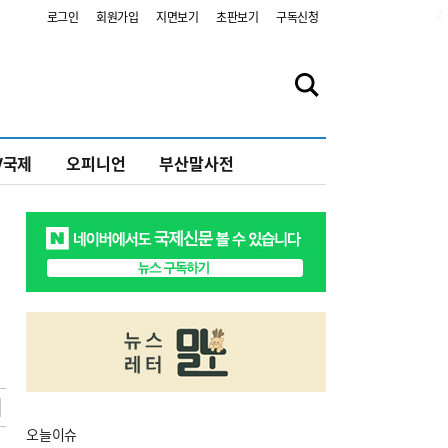
2
로그인
회원가입
지면보기
초판보기
구독신청
V국제
오피니언
부산말사전
오늘
이슈