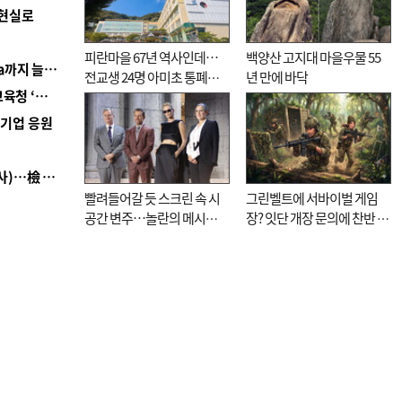
 현실로
피란마을 67년 역사인데…
백양산 고지대 마을우물 55
■ 경남 농정 비전 ‘잘 사는 농촌’…스마트팜 1000㏊까지 늘린다
전교생 24명 아미초 통폐합
년 만에 바닥
■ 교육혁신선도지 공모 코앞인데…구·군 난색에 교육청 ‘쩔쩔’
기로
역기업 응원
■ 검사 신분 버리고 직급하향(10년 이하 저연차 검사)…檢 중수청행 기피
빨려들어갈 듯 스크린 속 시
그린벨트에 서바이벌 게임
공간 변주…놀란의 메시지
장? 잇단 개장 문의에 찬반 논
는 ‘전쟁 속죄’
쟁