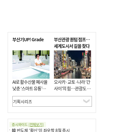
부산기UP! Grade
부산관광 퀀텀 점프…
세계도시서 길을 찾다
AI로 활수산물 폐사율
오사카·교토·나라 ‘간
낮춘 ‘스마트 유통’…
사이’의 힘…관광도 뭉
사막·산악지대 수출
쳐야 흥한다
도전
증시와이드
[전체보기]
韓 반도체 ‘확신’이 좌우할 8월 증시