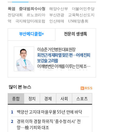
폭염
중대범죄수사청
해양수산부
더불어민주당
전당대회
르노코리아
부산관광
교육혁신선도지
역
극지해양미래포럼
인신매매
UN해양총회
부산메디클럽+
전문의 생생톡
이승준 거인병원 대표원장
회전근개 재파열 잦은 편…어깨 진피
보강술 고려를
어깨병변은 어깨를 이루는 인체 조직
에 발생하는 손상을 말한다. 여기에
는 오십견과 회전근개 증후군, 어깨
의 석회성 힘줄염 등이 있다. 국민건
많이 본 뉴스
강보험에 의하면 어깨병변
종합
정치
경제
사회
스포츠
1
백양산 고지대 마을우물 55년 만에 바닥
2
경위 이하 경찰 하위직 ‘중수청 러시’ 전
망…檢 기피와 대조