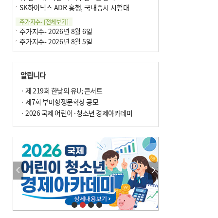
SK하이닉스 ADR 흥행, 국내증시 시험대
주가지수-
[전체보기]
주가지수- 2026년 8월 6일
주가지수- 2026년 8월 5일
알립니다
· 제 219회 한낮의 유U; 콘서트
· 제7회 부마항쟁문학상 공모
· 2026 국제 어린이·청소년 경제아카데미