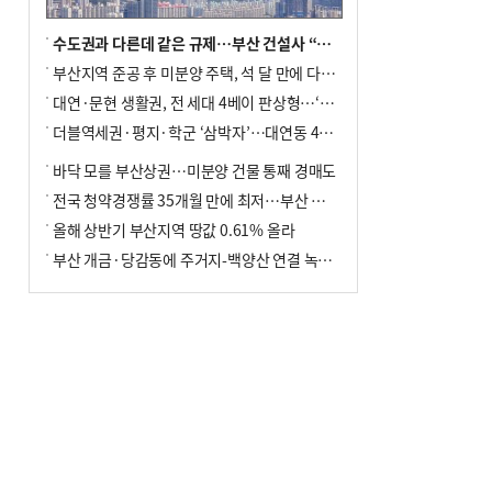
수도권과 다른데 같은 규제…부산 건설사 “쓰러지기 직전”
부산지역 준공 후 미분양 주택, 석 달 만에 다시 3000가구 넘어서
대연·문현 생활권, 전 세대 4베이 판상형…‘더샵 트리센트’ 내달 분양
더블역세권·평지·학군 ‘삼박자’…대연동 42층 브랜드 단지
바닥 모를 부산상권…미분양 건물 통째 경매도
전국 청약경쟁률 35개월 만에 최저…부산 미분양 ‘적체’ 심화
올해 상반기 부산지역 땅값 0.61% 올라
부산 개금·당감동에 주거지-백양산 연결 녹지 조성