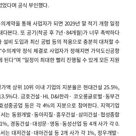
없었다며 공식 부인했다.
계약을 통해 사업자가 되면 2029년 말 적기 개항 일정
다본다. 또 공기(착공 후 7년·84개월)가 너무 촉박하다
 설비 도입과 최신 공법 등의 적용으로 충분히 대처할 수
 “수의계약 정식 체결로 사업자가 정해지면 가덕도신공항
게 된다”며 “일정이 최대한 빨리 진행될 수 있게 모든 지원
액 상위 10위 이내 기업의 지분율은 현대건설 25.5%,
13.5%다. 금호건설·HL D&I한라· 코오롱글로벌·동부건
효성중공업 등은 각 4%의 지분으로 참여한다. 지역기업
부산에서는 동원개발·동아지질·흥우건설·삼미건설·협성종합
1%, 경동건설·대성문·영동·동성산업 등 4개 사가 각 0.
서는 대저건설·대아건설 등 2개 사가 각 1%, 정우개발·