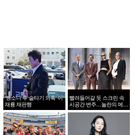
‘뺑소니 후 술타기 의혹’ 이
빨려들어갈 듯 스크린 속
재룡 재판행
시공간 변주…놀란의 메시
지는 ‘전쟁 속죄’