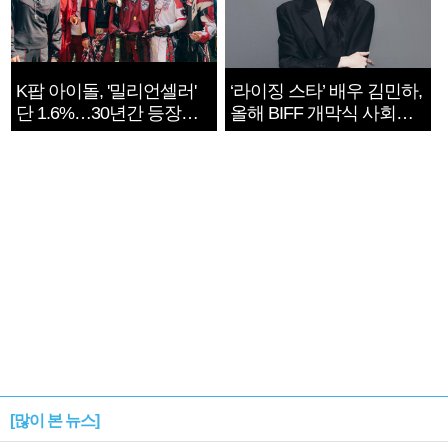
K팝 아이돌, '밀리언셀러'
‘라이징 스타’ 배우 김민하,
단 1.6%…30년간 등장
올해 BIFF 개막식 사회자
1182개팀 전수조사
확정
[많이 본 뉴스]