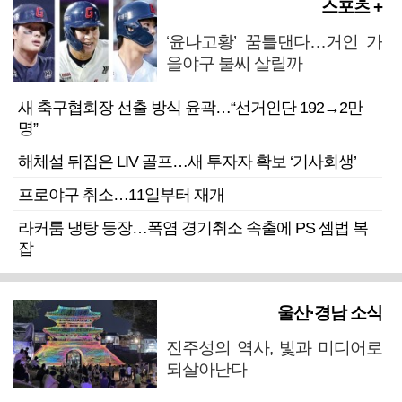
스포츠 +
‘윤나고황’ 꿈틀댄다…거인 가
을야구 불씨 살릴까
새 축구협회장 선출 방식 윤곽…“선거인단 192→2만
명”
해체설 뒤집은 LIV 골프…새 투자자 확보 ‘기사회생’
프로야구 취소…11일부터 재개
라커룸 냉탕 등장…폭염 경기취소 속출에 PS 셈법 복
잡
울산·경남 소식
진주성의 역사, 빛과 미디어로
되살아난다