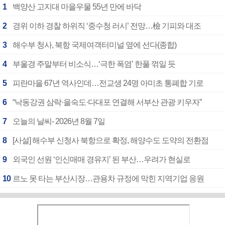
1
백양산 고지대 마을우물 55년 만에 바닥
2
경위 이하 경찰 하위직 ‘중수청 러시’ 전망…檢 기피와 대조
3
해수부 청사, 북항 국제여객터미널 옆에 선다(종합)
4
부울경 주말부터 비소식…‘극한 폭염’ 한풀 꺾일 듯
5
피란마을 67년 역사인데…전교생 24명 아미초 통폐합 기로
6
“낙동강권 삼락·을숙도·다대포 연결해 서부산 관광 키우자”
7
오늘의 날씨- 2026년 8월 7일
8
[사설] 해수부 신청사 북항으로 확정, 해양수도 도약의 전환점
9
외국인 선원 ‘인신매매 경유지’ 된 부산…우려가 현실로
10
르노 못 타는 부산시장…관용차 규정에 막힌 지역기업 응원