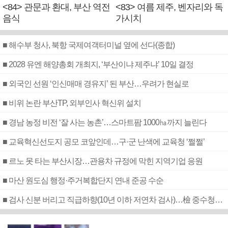
<84> 관문과 환대, 부산 역전
<83> 여름 제주, 벤자리와 독
음식
가시치
■ 해수부 청사, 북항 국제여객터미널 옆에 선다(종합)
■ 2028 유엔 해양총회 개최지, ‘부산이냐 제주냐’ 10일 결정
■ 외국인 선원 ‘인신매매 경유지’ 된 부산…우려가 현실로
■ 비위 논란 부산TP, 외부인사 혁신위 설치
■ 경남 농정 비전 ‘잘 사는 농촌’…스마트팜 1000㏊까지 늘린다
■ 교육혁신선도지 공모 코앞인데…구·군 난색에 교육청 ‘쩔쩔’
■ 르노 못 타는 부산시장…관용차 규정에 막힌 지역기업 응원
■ 마산 원도심 행정·주거복합단지 연내 준공 수순
■ 검사 신분 버리고 직급하향(10년 이하 저연차 검사)…檢 중수청행 기피