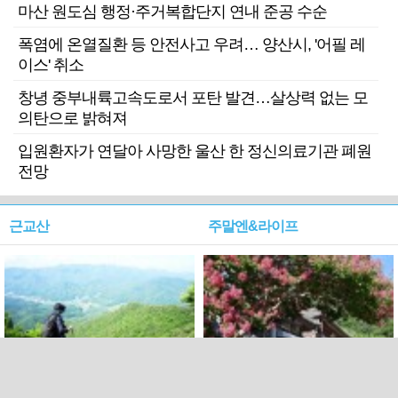
마산 원도심 행정·주거복합단지 연내 준공 수순
폭염에 온열질환 등 안전사고 우려… 양산시, '어필 레
이스' 취소
창녕 중부내륙고속도로서 포탄 발견…살상력 없는 모
의탄으로 밝혀져
입원환자가 연달아 사망한 울산 한 정신의료기관 폐원
전망
근교산
주말엔&라이프
근교산&그너머…상주·문경
폭염보다 더 뜨거워라…100