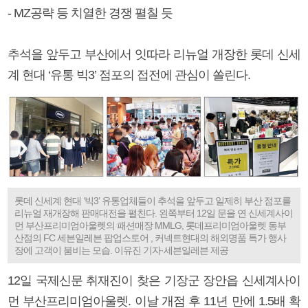
- MZ공략 등 치열한 경쟁 펼칠 듯
추석을 앞두고 부산에서 잇따라 리뉴얼 개장한 롯데 신세
계 현대 ‘유통 빅3’ 점포의 접전에 관심이 쏠린다.
롯데 신세계 현대 ‘빅3’ 유통업체들이 추석을 앞두고 일제히 부산 점포를
리뉴얼 재개장해 판매대전을 펼친다. 왼쪽부터 12일 문을 연 신세계사이
먼 부산프리미엄아울렛의 패션매장 MMLG, 롯데프리미엄아울렛 동부
산점의 FC 세븐일레븐 팝업스토어 , 커넥트현대의 해외명품 특가 행사
장에 고객이 붐비는 모습. 이유진 기자·세븐일레븐 제공
12일 국제신문 취재진이 찾은 기장군 장안읍 신세계사이
먼 부산프리미엄아울렛. 이날 개점 후 11년 만에 1.5배 확