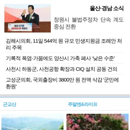
울산·경남 소식
창원시 불법주정차 단속 계도
중심 전환
김해시의회, 11일 544억 원 규모 민생지원금 조례안 처
리 주목
기록적 폭염·가뭄에도 양산시 가축 폐사 ‘낮은 수준’
사천시 하동군, 사천공항 확장과 CIQ 설치 공동 건의
고성군의회, 국외출장비 3800만 원 전액 삭감 '군민에
환원'
근교산
주말엔&라이프