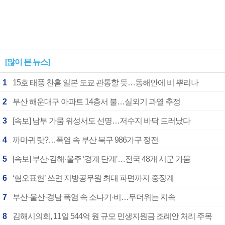
[많이 본 뉴스]
1
15호 태풍 찬홈 일본 도쿄 관통할 듯…동해안에 비 뿌리나
2
부산 해운대구 아파트 14층서 불…실외기 과열 추정
3
[속보] 남부 가뭄 위성서도 선명…저수지 바닥 드러났다
4
까마귀 탓?…폭염 속 부산 북구 986가구 정전
5
[속보] 부산·김해·울주 ‘경계 단계’…전국 48개 시군 가뭄
6
‘혐오표현’ 쓰면 지방공무원 최대 파면까지 중징계
7
부산·울산·경남 폭염 속 소나기·비…무더위는 지속
8
김해시의회, 11일 544억 원 규모 민생지원금 조례안 처리 주목