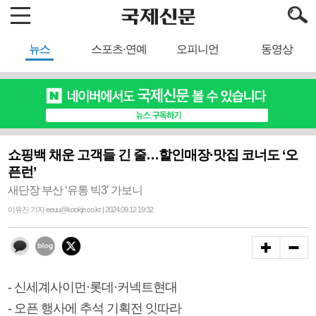
뉴스
스포츠·연예
오피니언
동영상
쇼핑백 채운 고객들 긴 줄…할인매장·맛집 코너도 ‘오
픈런’
새단장 부산 ‘유통 빅3’ 가보니
이유진 기자 eeuu@kookje.co.kr | 2024.09.12 19:32
- 신세계사이먼·롯데·커넥트현대
- 오픈 행사에 추석 기획전 잇따라