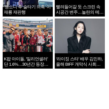
‘뺑소니 후 술타기 의혹’ 이
빨려들어갈 듯 스크린 속
재룡 재판행
시공간 변주…놀란의 메시
지는 ‘전쟁 속죄’
K팝 아이돌, '밀리언셀러'
‘라이징 스타’ 배우 김민하,
단 1.6%…30년간 등장
올해 BIFF 개막식 사회자
1182개팀 전수조사
확정