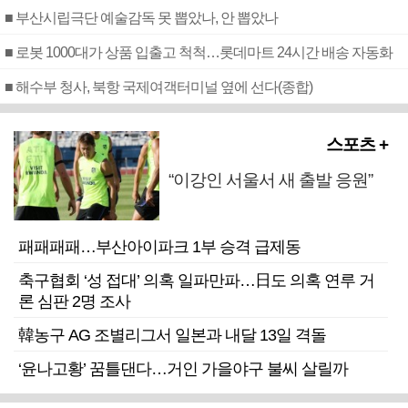
■ 부산시립극단 예술감독 못 뽑았나, 안 뽑았나
■ 로봇 1000대가 상품 입출고 척척…롯데마트 24시간 배송 자동화
■ 해수부 청사, 북항 국제여객터미널 옆에 선다(종합)
스포츠 +
“이강인 서울서 새 출발 응원”
패패패패…부산아이파크 1부 승격 급제동
축구협회 ‘성 접대’ 의혹 일파만파…日도 의혹 연루 거
론 심판 2명 조사
韓농구 AG 조별리그서 일본과 내달 13일 격돌
‘윤나고황’ 꿈틀댄다…거인 가을야구 불씨 살릴까