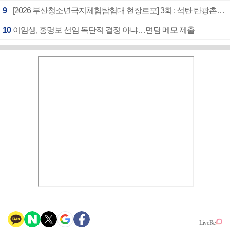
9
[2026 부산청소년극지체험탐험대 현장르포] 3회 : 석탄 탄광촌에서 북극 연구의 중심지로
10
이임생, 홍명보 선임 독단적 결정 아냐…면담 메모 제출