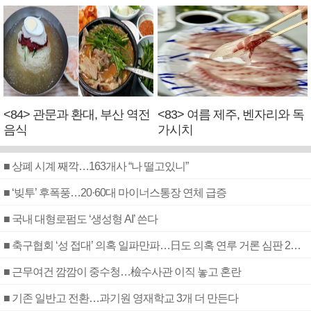
<84> 관문과 환대, 부산 역전
<83> 여름 제주, 벤자리와 독
음식
가시치
■ 상폐 시계 째깍…163개사 “나 떨고있니”
■ ‘빚투’ 후폭풍…20·60대 마이너스통장 연체 급증
■ 국내 대형로펌도 ‘생성형 AI’ 쓴다
■ 축구협회 ‘성 접대’ 의혹 일파만파…日도 의혹 연루 거론 심판 2명 조사
■ 근무여건 깜깜이 중수청…檢수사관 이직 놓고 혼란
■ 기존 일반고 전환…과기원 영재학교 3개 더 만든다