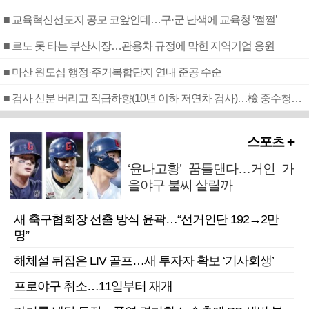
■ 교육혁신선도지 공모 코앞인데…구·군 난색에 교육청 ‘쩔쩔’
■ 르노 못 타는 부산시장…관용차 규정에 막힌 지역기업 응원
■ 마산 원도심 행정·주거복합단지 연내 준공 수순
■ 검사 신분 버리고 직급하향(10년 이하 저연차 검사)…檢 중수청행 기피
스포츠 +
‘윤나고황’ 꿈틀댄다…거인 가
을야구 불씨 살릴까
새 축구협회장 선출 방식 윤곽…“선거인단 192→2만
명”
해체설 뒤집은 LIV 골프…새 투자자 확보 ‘기사회생’
프로야구 취소…11일부터 재개