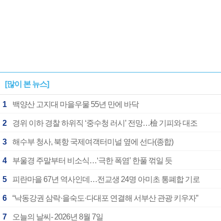
[많이 본 뉴스]
1
백양산 고지대 마을우물 55년 만에 바닥
2
경위 이하 경찰 하위직 ‘중수청 러시’ 전망…檢 기피와 대조
3
해수부 청사, 북항 국제여객터미널 옆에 선다(종합)
4
부울경 주말부터 비소식…‘극한 폭염’ 한풀 꺾일 듯
5
피란마을 67년 역사인데…전교생 24명 아미초 통폐합 기로
6
“낙동강권 삼락·을숙도·다대포 연결해 서부산 관광 키우자”
7
오늘의 날씨- 2026년 8월 7일