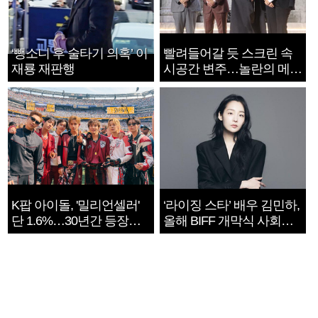
‘뺑소니 후 술타기 의혹’ 이
빨려들어갈 듯 스크린 속
재룡 재판행
시공간 변주…놀란의 메시
지는 ‘전쟁 속죄’
K팝 아이돌, '밀리언셀러'
‘라이징 스타’ 배우 김민하,
단 1.6%…30년간 등장
올해 BIFF 개막식 사회자
1182개팀 전수조사
확정