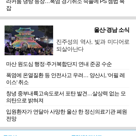
라커룸 냉탕 등장…폭염 경기취소 속출에 PS 셈법 복
잡
울산·경남 소식
진주성의 역사, 빛과 미디어로
되살아난다
마산 원도심 행정·주거복합단지 연내 준공 수순
폭염에 온열질환 등 안전사고 우려… 양산시, '어필 레
이스' 취소
창녕 중부내륙고속도로서 포탄 발견…살상력 없는 모
의탄으로 밝혀져
입원환자가 연달아 사망한 울산 한 정신의료기관 폐원
전망