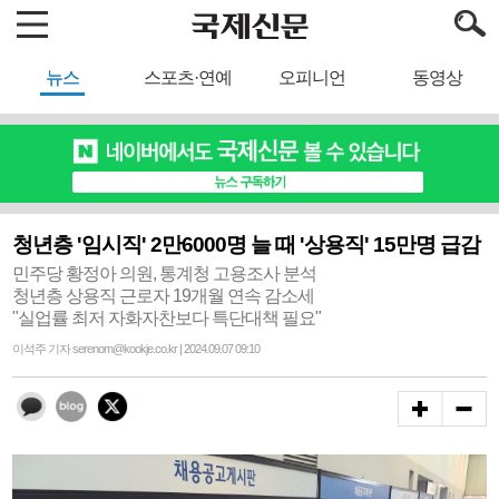
뉴스
스포츠·연예
오피니언
동영상
청년층 '임시직' 2만6000명 늘 때 '상용직' 15만명 급감
민주당 황정아 의원, 통계청 고용조사 분석
청년층 상용직 근로자 19개월 연속 감소세
"실업률 최저 자화자찬보다 특단대책 필요"
이석주 기자 serenom@kookje.co.kr | 2024.09.07 09:10