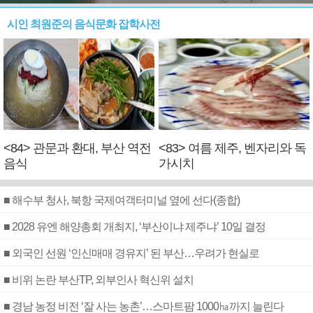
시인 최원준의 음식문화 잡학사전
<84> 관문과 환대, 부산 역전
<83> 여름 제주, 벤자리와 독
음식
가시치
■ 해수부 청사, 북항 국제여객터미널 옆에 선다(종합)
■ 2028 유엔 해양총회 개최지, ‘부산이냐 제주냐’ 10일 결정
■ 외국인 선원 ‘인신매매 경유지’ 된 부산…우려가 현실로
■ 비위 논란 부산TP, 외부인사 혁신위 설치
■ 경남 농정 비전 ‘잘 사는 농촌’…스마트팜 1000㏊까지 늘린다