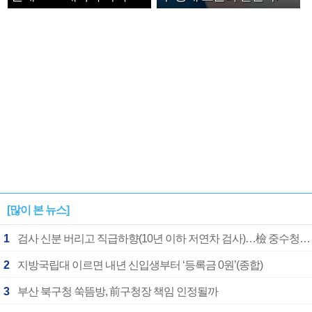
확정
[많이 본 뉴스]
1
검사 신분 버리고 직급하향(10년 이하 저연차 검사)…檢 중수청행 기피
2
지방국립대 이르면 내년 신입생부터 ‘등록금 0원’(종합)
3
부산 북구청 쑥뜸방, 前구청장 책임 인정될까