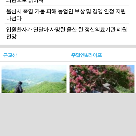
의탄으로 밝혀져
울산시 폭염·가뭄 피해 농업인 보상 및 경영 안정 지원
나선다
입원환자가 연달아 사망한 울산 한 정신의료기관 폐원
전망
근교산
주말엔&라이프
근교산&그너머…상주·문경
폭염보다 더 뜨거워라…100
청화산~시루봉
일을 붉게 불태울 ‘선비정신’
피었네