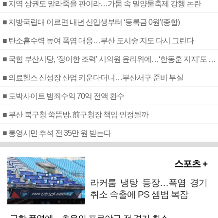
■ 지역 상권도 말라죽을 판이라…가뭄 속 밀양물축제 강행 논란
■ 지방국립대 이르면 내년 신입생부터 ‘등록금 0원’(종합)
■ 탄소흡수력 높여 폭염 대응…부산 도시숲 지도 다시 그린다
■ 국힘 부산시당, ‘정이한 조력’ 시의원 윤리위에…‘한동훈 지지’도 신고접수
■ 의료헬스 신성장 산업 키운다더니…부산서구 준비 부실
■ 도박사이트 범죄수익 70억 전액 환수
■ 부산 북구청 쑥뜸방, 前구청장 책임 인정될까
■ 통영시민 추석 전 35만 원 받는다
스포츠 +
라커룸 냉탕 등장…폭염 경기
취소 속출에 PS 셈법 복잡