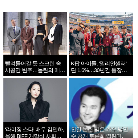
빨려들어갈 듯 스크린 속
K팝 아이돌, '밀리언셀러'
시공간 변주…놀란의 메시
단 1.6%…30년간 등장
지는 ‘전쟁 속죄’
1182개팀 전수조사
‘라이징 스타’ 배우 김민하,
친일 논란 빚은 가수 남인
올해 BIFF 개막식 사회자
수 공개 토론회 열린다.