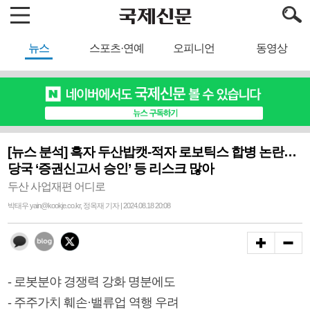
뉴스
스포츠·연예
오피니언
동영상
[뉴스 분석] 흑자 두산밥캣-적자 로보틱스 합병 논란…
당국 ‘증권신고서 승인’ 등 리스크 많아
두산 사업재편 어디로
박태우 yain@kookje.co.kr, 정옥재 기자 | 2024.08.18 20:08
- 로봇분야 경쟁력 강화 명분에도
- 주주가치 훼손·밸류업 역행 우려