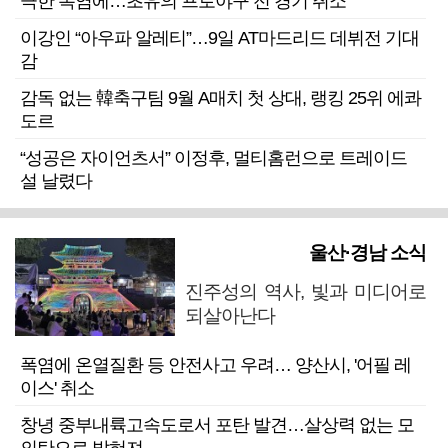
극한 폭염에…초유의 프로야구 전 경기 취소
이강인 “아우파 알레티”…9일 AT마드리드 데뷔전 기대
감
감독 없는 韓축구팀 9월 A매치 첫 상대, 랭킹 25위 에콰
도르
“성공은 자이언츠서” 이정후, 멀티홈런으로 트레이드
설 날렸다
울산·경남 소식
진주성의 역사, 빛과 미디어로
되살아난다
폭염에 온열질환 등 안전사고 우려… 양산시, '어필 레
이스' 취소
창녕 중부내륙고속도로서 포탄 발견…살상력 없는 모