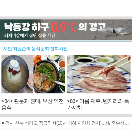
시인 최원준의 음식문화 잡학사전
<84> 관문과 환대, 부산 역전
<83> 여름 제주, 벤자리와 독
음식
가시치
■ 검사 신분 버리고 직급하향(10년 이하 저연차 검사)…檢 중수청행 기피