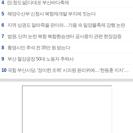
4
[도청도설] 다대포 부산바다축제
5
해양수산부 신청사 북항재개발 부지에 짓는다
6
지역 상권도 말라죽을 판이라…가뭄 속 밀양물축제 강행 논란
7
법원, 단차 논란 북항 복합환승센터 공사중지 관련 현장검증
8
통영시민 추석 전 35만 원 받는다
9
부산 철강공장 50대 노동자 추락사
10
국힘 부산시당, ‘정이한 조력’ 시의원 윤리위에…‘한동훈 지지’도 신고접수