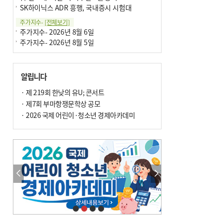
SK하이닉스 ADR 흥행, 국내증시 시험대
주가지수-
[전체보기]
주가지수- 2026년 8월 6일
주가지수- 2026년 8월 5일
알립니다
· 제 219회 한낮의 유U; 콘서트
· 제7회 부마항쟁문학상 공모
· 2026 국제 어린이·청소년 경제아카데미