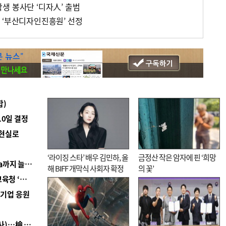
생 봉사단 ‘디자人’ 출범
 ‘부산디자인진흥원’ 선정
합)
10일 결정
 현실로
‘라이징 스타’ 배우 김민하, 올
금정산 작은 암자에 핀 ‘희망
■ 경남 농정 비전 ‘잘 사는 농촌’…스마트팜 1000㏊까지 늘린다
해 BIFF 개막식 사회자 확정
의 꽃’
■ 교육혁신선도지 공모 코앞인데…구·군 난색에 교육청 ‘쩔쩔’
역기업 응원
■ 검사 신분 버리고 직급하향(10년 이하 저연차 검사)…檢 중수청행 기피