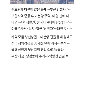
수도권과 다른데 같은 규제…부산 건설사 “쓰러지기 직전”
부산지역 준공 후 미분양 주택, 석 달 만에 다시 3000가구 넘어서
대연·문현 생활권, 전 세대 4베이 판상형…‘더샵 트리센트’ 내달 분양
더블역세권·평지·학군 ‘삼박자’…대연동 42층 브랜드 단지
바닥 모를 부산상권…미분양 건물 통째 경매도
전국 청약경쟁률 35개월 만에 최저…부산 미분양 ‘적체’ 심화
올해 상반기 부산지역 땅값 0.61% 올라
부산 개금·당감동에 주거지-백양산 연결 녹지 조성