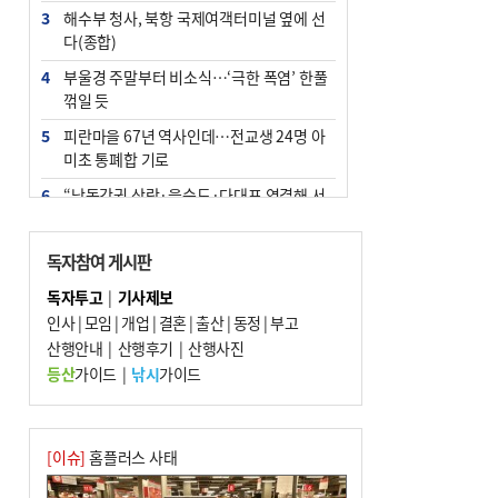
3
해수부 청사, 북항 국제여객터미널 옆에 선
다(종합)
4
부울경 주말부터 비소식…‘극한 폭염’ 한풀
꺾일 듯
5
피란마을 67년 역사인데…전교생 24명 아
미초 통폐합 기로
6
“낙동강권 삼락·을숙도·다대포 연결해 서
부산 관광 키우자”
7
오늘의 날씨- 2026년 8월 7일
독자참여 게시판
8
외국인 선원 ‘인신매매 경유지’ 된 부산…
독자투고
|
기사제보
우려가 현실로
인사
|
모임
|
개업
|
결혼
|
출산
|
동정
|
부고
9
산행안내
[사설] 해수부 신청사 북항으로 확정, 해양
|
산행후기
|
산행사진
수도 도약의 전환점
등산
가이드
|
낚시
가이드
10
르노 못 타는 부산시장…관용차 규정에 막
힌 지역기업 응원
[이슈]
홈플러스 사태