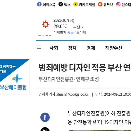
페이스북
엑스
카카오채널
유튜브
인스
사회
정치
경제
해양수산
범죄예방 디자인 적용 부산 연
부산디자인진흥원·연제구 조성
안세희 기자
ahnsh@kookje.co.kr
| 입력 : 2024-08-12 19:0
부산디자인진흥원(이하 진흥원)
용 안전통학길’이 ‘K-디자인 