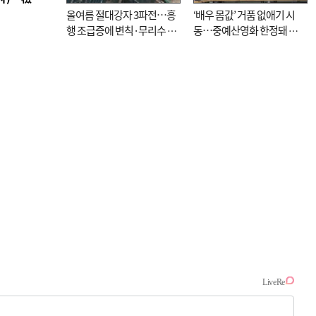
올여름 절대강자 3파전…흥
‘배우 몸값’ 거품 없애기 시
행 조급증에 변칙·무리수 마
동…중예산영화 한정돼 실
케팅도
효성 의문도