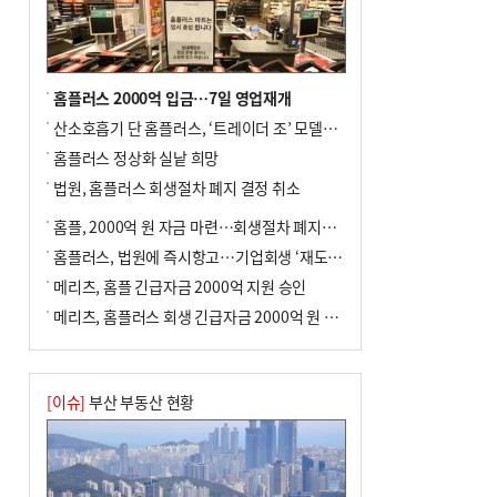
홈플러스 2000억 입금…7일 영업재개
산소호흡기 단 홈플러스, ‘트레이더 조’ 모델로 살아날까
홈플러스 정상화 실낱 희망
법원, 홈플러스 회생절차 폐지 결정 취소
홈플, 2000억 원 자금 마련…회생절차 폐지에 즉시항고(종합)
홈플러스, 법원에 즉시항고…기업회생 ‘재도전’
메리츠, 홈플 긴급자금 2000억 지원 승인
메리츠, 홈플러스 회생 긴급자금 2000억 원 지원 승인
[이슈]
부산 부동산 현황