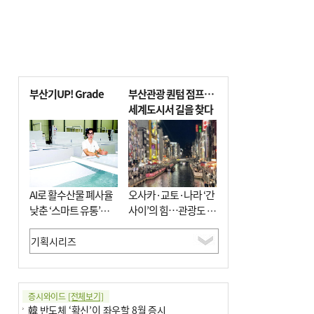
부산기UP! Grade
부산관광 퀀텀 점프…
세계도시서 길을 찾다
AI로 활수산물 폐사율
오사카·교토·나라 ‘간
낮춘 ‘스마트 유통’…
사이’의 힘…관광도 뭉
사막·산악지대 수출
쳐야 흥한다
도전
증시와이드
[전체보기]
韓 반도체 ‘확신’이 좌우할 8월 증시