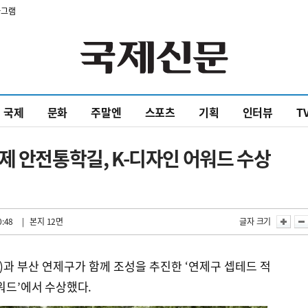
타그램
국제
문화
주말엔
스포츠
기획
인터뷰
T
제 안전통학길, K-디자인 어워드 수상
0:48
| 본지 12면
글자 크기
과 부산 연제구가 함께 조성을 추진한 ‘연제구 셉테드 적
어워드’에서 수상했다.