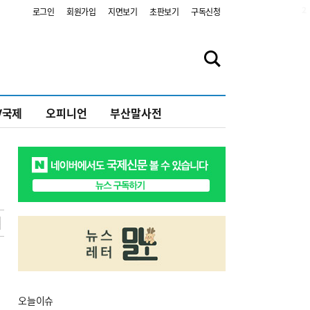
2
로그인
회원가입
지면보기
초판보기
구독신청
V국제
오피니언
부산말사전
오늘
이슈