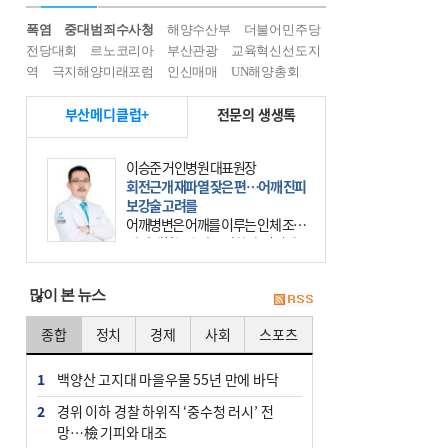
폭염
중대범죄수사청
해양수산부
더불어민주당
전당대회
르노코리아
부산관광
교육혁신선도지
역
극지해양미래포럼
인신매매
UN해양총회
부산메디클럽+
전문의 생생톡
이승준 거인병원 대표원장
회전근개 재파열 잦은 편…어깨 진피
보강술 고려를
어깨병변은 어깨를 이루는 인체 조직
에 발생하는 손상을 말한다. 여기에
는 오십견과 회전근개 증후군, 어깨
의 석회성 힘줄염 등이 있다. 국민건
많이 본 뉴스
강보험에 의하면 어깨병변
종합
정치
경제
사회
스포츠
1
백양산 고지대 마을우물 55년 만에 바닥
2
경위 이하 경찰 하위직 ‘중수청 러시’ 전
망…檢 기피와 대조