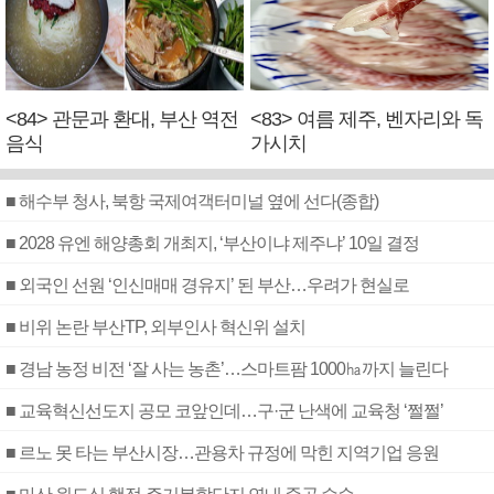
<84> 관문과 환대, 부산 역전
<83> 여름 제주, 벤자리와 독
음식
가시치
■ 해수부 청사, 북항 국제여객터미널 옆에 선다(종합)
■ 2028 유엔 해양총회 개최지, ‘부산이냐 제주냐’ 10일 결정
■ 외국인 선원 ‘인신매매 경유지’ 된 부산…우려가 현실로
■ 비위 논란 부산TP, 외부인사 혁신위 설치
■ 경남 농정 비전 ‘잘 사는 농촌’…스마트팜 1000㏊까지 늘린다
■ 교육혁신선도지 공모 코앞인데…구·군 난색에 교육청 ‘쩔쩔’
■ 르노 못 타는 부산시장…관용차 규정에 막힌 지역기업 응원