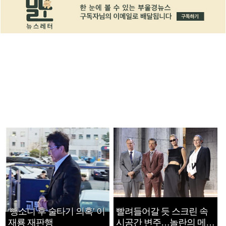
‘뺑소니 후 술타기 의혹’ 이
빨려들어갈 듯 스크린 속
재룡 재판행
시공간 변주…놀란의 메시