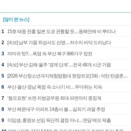
[많이 본 뉴스]
1
15호 태풍 찬홈 일본 도쿄 관통할 듯…동해안에 비 뿌리나
2
[속보] 남부 가뭄 위성서도 선명…저수지 바닥 드러났다
3
까마귀 탓?…폭염 속 부산 북구 986가구 정전
4
[속보] 부산·김해·울주 ‘경계 단계’…전국 48개 시군 가뭄
5
[2026 부산청소년극지체험탐험대 현장르포] 3회 : 석탄 탄광촌에서 북극 연구의 중심지로
6
부산·울산·경남 폭염 속 소나기·비…무더위는 지속
7
‘혐오표현’ 쓰면 지방공무원 최대 파면까지 중징계
8
부산 해운대구 아파트 14층서 불…실외기 과열 추정
9
이임생, 홍명보 선임 독단적 결정 아냐…면담 메모 제출