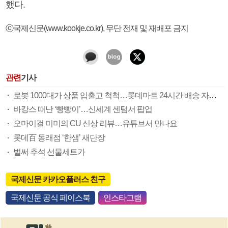
했다.
ⓒ국제신문(www.kookje.co.kr), 무단 전재 및 재배포 금지
관련
기사
로봇 1000대가 상품 입출고 척척…롯데마트 24시간 배송 자동화
바캉스 떠난 ‘빵빵이’…신세계 센텀서 팝업
오마이걸 미미의 CU 신상 리뷰…유튜브서 만나요
롯데百 동래점 ‘한샘’ 새단장
벌써 추석 선물세트가
국제신문 카카오플러스 친구
국제신문 공식 페이스북
인스타그램