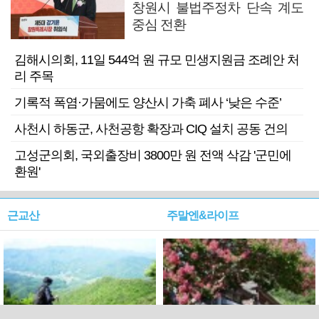
창원시 불법주정차 단속 계도
중심 전환
김해시의회, 11일 544억 원 규모 민생지원금 조례안 처
리 주목
기록적 폭염·가뭄에도 양산시 가축 폐사 ‘낮은 수준’
사천시 하동군, 사천공항 확장과 CIQ 설치 공동 건의
고성군의회, 국외출장비 3800만 원 전액 삭감 '군민에
환원'
근교산
주말엔&라이프