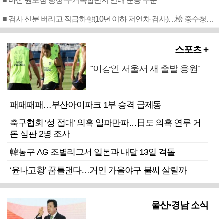
■ 마산 원도심 행정·주거복합단지 연내 준공 수순
■ 검사 신분 버리고 직급하향(10년 이하 저연차 검사)…檢 중수청행 기피
스포츠 +
“이강인 서울서 새 출발 응원”
패패패패…부산아이파크 1부 승격 급제동
축구협회 ‘성 접대’ 의혹 일파만파…日도 의혹 연루 거
론 심판 2명 조사
韓농구 AG 조별리그서 일본과 내달 13일 격돌
‘윤나고황’ 꿈틀댄다…거인 가을야구 불씨 살릴까
울산·경남 소식