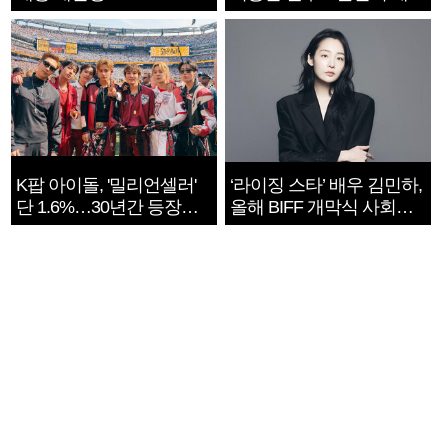
지는 ‘전쟁 속죄’
K팝 아이돌, '밀리언셀러'
‘라이징 스타’ 배우 김민하,
단 1.6%…30년간 등장
올해 BIFF 개막식 사회자
1182개팀 전수조사
확정