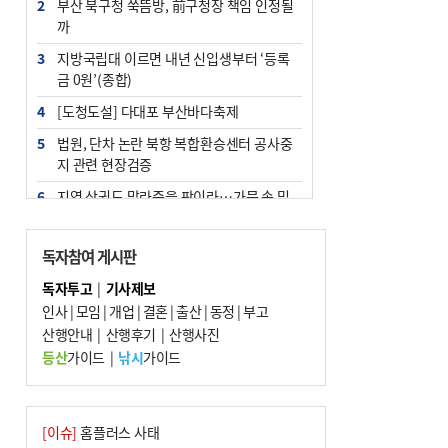
2
부산 북구청 쑥뜸방, 前구청장 책임 인정될
까
3
지방국립대 이르면 내년 신입생부터 ‘등록
금 0원’(종합)
4
[도청도설] 다대포 부산바다축제
5
법원, 단차 논란 북항 복합환승센터 공사중
지 관련 현장검증
6
지역 상권도 말라죽을 판이라…가뭄 속 밀
양물축제 강행 논란
7
통영시민 추석 전 35만 원 받는다
독자참여 게시판
8
해양수산부 신청사 북항재개발 부지에 짓
독자투고
|
기사제보
는다
인사
|
모임
|
개업
|
결혼
|
출산
|
동정
|
부고
9
산행안내
부산 철강공장 50대 노동자 추락사
|
산행후기
|
산행사진
등산
가이드
|
낚시
가이드
10
국힘 부산시당, ‘정이한 조력’ 시의원 윤리
위에…‘한동훈 지지’도 신고접수
[이슈]
홈플러스 사태