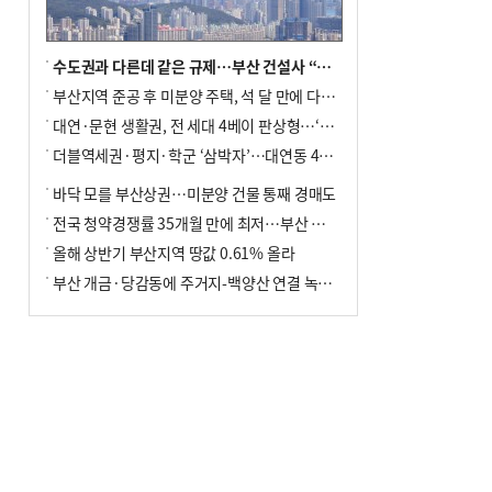
수도권과 다른데 같은 규제…부산 건설사 “쓰러지기 직전”
부산지역 준공 후 미분양 주택, 석 달 만에 다시 3000가구 넘어서
대연·문현 생활권, 전 세대 4베이 판상형…‘더샵 트리센트’ 내달 분양
더블역세권·평지·학군 ‘삼박자’…대연동 42층 브랜드 단지
바닥 모를 부산상권…미분양 건물 통째 경매도
전국 청약경쟁률 35개월 만에 최저…부산 미분양 ‘적체’ 심화
올해 상반기 부산지역 땅값 0.61% 올라
부산 개금·당감동에 주거지-백양산 연결 녹지 조성