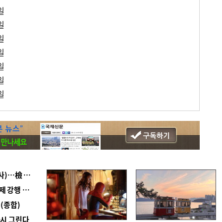
일
일
일
일
일
일
일
■ 검사 신분 버리고 직급하향(10년 이하 저연차 검사)…檢 중수청행 기피
■ 지역 상권도 말라죽을 판이라…가뭄 속 밀양물축제 강행 논란
(종합)
다시 그린다