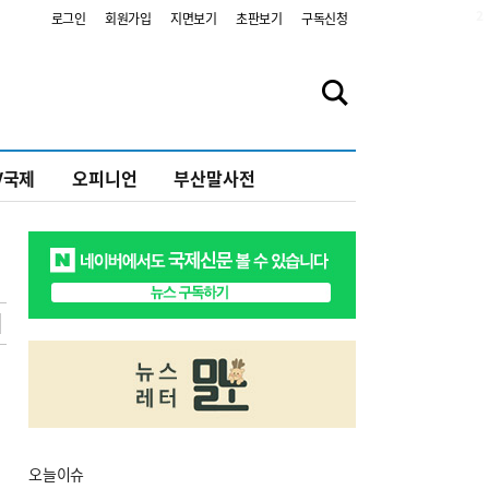
2
로그인
회원가입
지면보기
초판보기
구독신청
V국제
오피니언
부산말사전
오늘
이슈