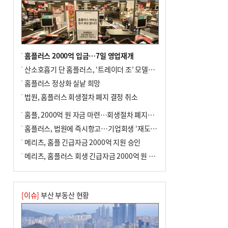
홈플러스 2000억 입금…7일 영업재개
산소호흡기 단 홈플러스, ‘트레이더 조’ 모델로 살아날까
홈플러스 정상화 실낱 희망
법원, 홈플러스 회생절차 폐지 결정 취소
홈플, 2000억 원 자금 마련…회생절차 폐지에 즉시항고(종합)
홈플러스, 법원에 즉시항고…기업회생 ‘재도전’
메리츠, 홈플 긴급자금 2000억 지원 승인
메리츠, 홈플러스 회생 긴급자금 2000억 원 지원 승인
[이슈]
부산 부동산 현황