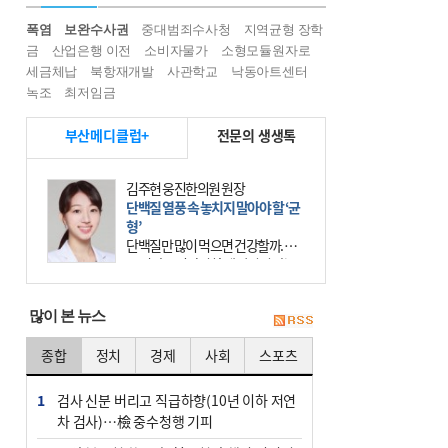
폭염
보완수사권
중대범죄수사청
지역균형 장학
금
산업은행 이전
소비자물가
소형모듈원자로
세금체납
북항재개발
사관학교
낙동아트센터
녹조
최저임금
부산메디클럽+
전문의 생생톡
김주현 웅진한의원 원장
단백질 열풍 속 놓치지 말아야 할 ‘균
형’
단백질만 많이 먹으면 건강할까. 요
즘 건강을 이야기할 때 빠지지 않는
키워드가 단백질이다. 헬스장을 다니
는 젊은 층부터 기초체력을 챙기려는
많이 본 뉴스
중·장년층까지 모두 “
종합
정치
경제
사회
스포츠
1
검사 신분 버리고 직급하향(10년 이하 저연
차 검사)…檢 중수청행 기피