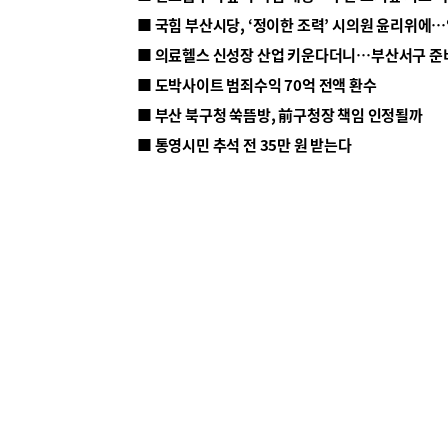
■ 의료헬스 신성장 산업 키운다더니…부산서구 준
■ 도박사이트 범죄수익 70억 전액 환수
■ 부산 북구청 쑥뜸방, 前구청장 책임 인정될까
■ 통영시민 추석 전 35만 원 받는다