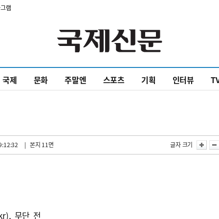
타그램
국제
문화
주말엔
스포츠
기획
인터뷰
T
9:12:32
| 본지 11면
글자 크기
kr), 무단 전