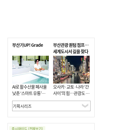
부산기UP! Grade
부산관광 퀀텀 점프…
세계도시서 길을 찾다
AI로 활수산물 폐사율
오사카·교토·나라 ‘간
낮춘 ‘스마트 유통’…
사이’의 힘…관광도 뭉
사막·산악지대 수출
쳐야 흥한다
도전
증시와이드
[전체보기]