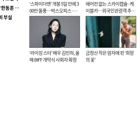
‘스파이더맨’ 개봉 5일 만에 3
에어컨 없는 스카이캡슐·케
■ 국힘 부산시당, ‘정이한 조력’ 시의원 윤리위에…‘한동훈 지지’도 신고접수
00만 돌풍…박스오피스·예
이블카…외국인관광객 추억
비 부실
매율 동시 1위
대신 고역 될라
‘라이징 스타’ 배우 김민하, 올
금정산 작은 암자에 핀 ‘희망
해 BIFF 개막식 사회자 확정
의 꽃’