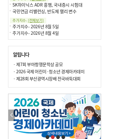
SK하이닉스 ADR 흥행, 국내증시 시험대
국민연금 리밸런싱, 반도체 랠리 변수
주가지수-
[전체보기]
주가지수- 2026년 8월 5일
주가지수- 2026년 8월 4일
알립니다
· 제7회 부마항쟁문학상 공모
· 2026 국제 어린이·청소년 경제아카데미
· 제28회 부산광역시장배 전국바둑대회