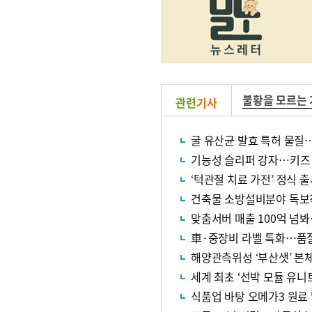
불황을 모르는
관련
기사
굴 유산균 발효 특허 물질
기능성 슬리퍼 강자…키즈
‘턱관절 치료 가전’ 정식 
건축물 소방설비분야 독보적
맞춤서버 매출 100억 넘봐
車·중장비 라벨 특화…품
해양관측위성 ‘부산샛’ 본
세계 최초 ‘선박 모듈 유니
식품업 바탕 오메가3 원료 