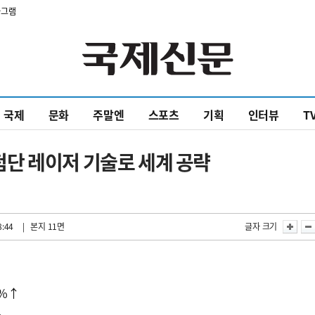
타그램
국제
문화
주말엔
스포츠
기획
인터뷰
T
단 레이저 기술로 세계 공략
8:44
| 본지 11면
글자 크기
0%↑
출