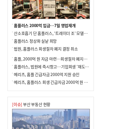
사망
홈플러스 2000억 입금…7일 영업재개
산소호흡기 단 홈플러스, ‘트레이더 조’ 모델로 살아날까
홈플러스 정상화 실낱 희망
법원, 홈플러스 회생절차 폐지 결정 취소
홈플, 2000억 원 자금 마련…회생절차 폐지에 즉시항고(종합)
홈플러스, 법원에 즉시항고…기업회생 ‘재도전’
메리츠, 홈플 긴급자금 2000억 지원 승인
메리츠, 홈플러스 회생 긴급자금 2000억 원 지원 승인
[이슈]
부산 부동산 현황