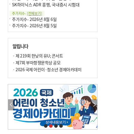
SK하이닉스 ADR 흥행, 국내증시 시험대
주가지수-
[전체보기]
주가지수- 2026년 8월 6일
주가지수- 2026년 8월 5일
알립니다
· 제 219회 한낮의 유U; 콘서트
· 제7회 부마항쟁문학상 공모
· 2026 국제 어린이·청소년 경제아카데미