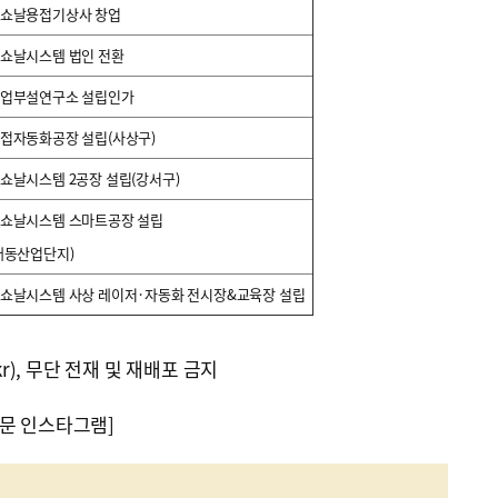
쇼날용접기상사 창업
쇼날시스템 법인 전환
업부설연구소 설립인가
접자동화공장 설립(사상구)
쇼날시스템 2공장 설립(강서구)
쇼날시스템 스마트공장 설립
대동산업단지)
쇼날시스템 사상 레이저·자동화 전시장&교육장 설립
kr), 무단 전재 및 재배포 금지
문 인스타그램]