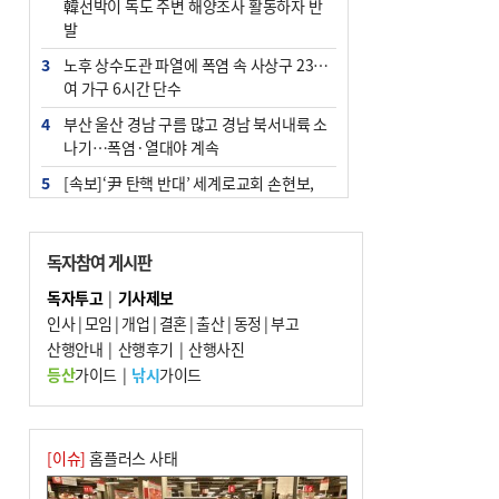
韓선박이 독도 주변 해양조사 활동하자 반
발
3
노후 상수도관 파열에 폭염 속 사상구 2300
여 가구 6시간 단수
4
부산 울산 경남 구름 많고 경남 북서내륙 소
나기…폭염·열대야 계속
5
[속보]‘尹 탄핵 반대’ 세계로교회 손현보,
백악관서 트럼프 접견
6
‘탄약 부족 사태’ 보도에 격노한 트럼프…
독자참여 게시판
군사기밀 유출자 색출 지시
독자투고
|
기사제보
7
부산 주유소 휘발유 평균가 ℓ당 1849원…
인사
|
모임
|
개업
|
결혼
|
출산
|
동정
|
부고
전주보다 3원 ↓
산행안내
|
산행후기
|
산행사진
8
[속보] ‘심판 성접대’ 논란 축구협회 공식 사
등산
가이드
|
낚시
가이드
과…“현재는 부적절 행위 없어”
9
1236회 로또 1등 11명…당첨금 각 24억4
000만 원
[이슈]
홈플러스 사태
10
서울 중랑구서 흉기 난동…60대 남성 2명