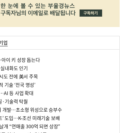
 기업
…아이 키 성장 돕는다
 실내화도 인기
출시도 전에 美서 주목
 기술 ‘전국 명성’
…AI 등 사업 확대
질·기술력 탁월
체 개발…초소형 위성으로 승부수
트’ 도입…K-조선 미래기술 보배
날개 “연매출 300억 되면 상장”