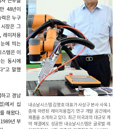
검사 근무를
만 48년이
기술력은 누구
 시장은 그
, 레이저용
 눈에 띄는
시스템은 이
하는 동시에
다”고 말했
업하고 경남
업)에서 십
내쇼날시스템 김영호 대표가 사상구 본사 사옥 1
층에 마련된 레이저용접기 연구 개발 공간에서
를 해왔다.
제품을 소개하고 있다. 최근 미국과의 대규모 계
1989년 부
약 체결에도 성공한 내쇼날시스템은 글로벌 레