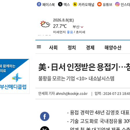
페이스북
엑스
카카오채널
유튜브
인스
사회
정치
경제
해양수산
美·日서 인정받은 용접기…첨
불황을 모르는 기업 <10> 내쇼날시스템
안세희 기자
ahnsh@kookje.co.kr
| 입력 : 2024-07-23 18:4
- 용접 경력만 48년 김영호 대표
- 기술 고도화로 국내점유율 3
- 업계 첫 美 대기업에 제품 수