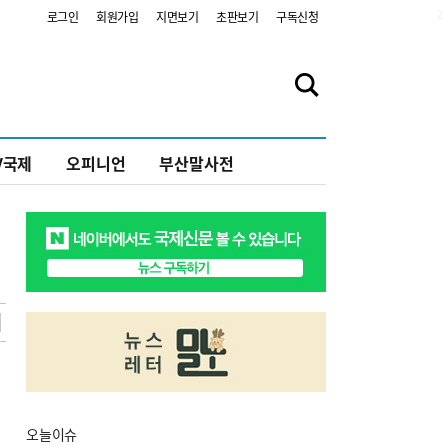
2
로그인
회원가입
지면보기
초판보기
구독신청
V국제
오피니언
부산말사전
오늘
이슈