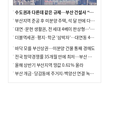
수도권과 다른데 같은 규제…부산 건설사 “쓰러지기 직전”
부산지역 준공 후 미분양 주택, 석 달 만에 다시 3000가구 넘어서
대연·문현 생활권, 전 세대 4베이 판상형…‘더샵 트리센트’ 내달 분양
더블역세권·평지·학군 ‘삼박자’…대연동 42층 브랜드 단지
바닥 모를 부산상권…미분양 건물 통째 경매도
전국 청약경쟁률 35개월 만에 최저…부산 미분양 ‘적체’ 심화
올해 상반기 부산지역 땅값 0.61% 올라
부산 개금·당감동에 주거지-백양산 연결 녹지 조성