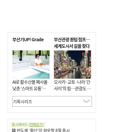
부산기UP! Grade
부산관광 퀀텀 점프…
세계도시서 길을 찾다
AI로 활수산물 폐사율
오사카·교토·나라 ‘간
낮춘 ‘스마트 유통’…
사이’의 힘…관광도 뭉
사막·산악지대 수출
쳐야 흥한다
도전
증시와이드
[전체보기]
韓 반도체 ‘확신’이 좌우할 8월 증시