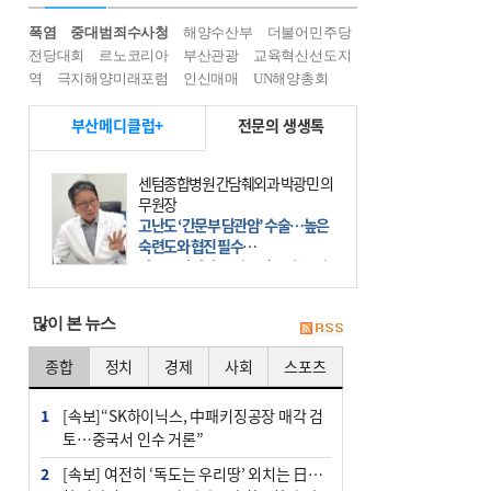
폭염
중대범죄수사청
해양수산부
더불어민주당
전당대회
르노코리아
부산관광
교육혁신선도지
역
극지해양미래포럼
인신매매
UN해양총회
부산메디클럽+
전문의 생생톡
센텀종합병원 간담췌외과 박광민 의
무원장
고난도 ‘간문부 담관암’ 수술…높은
숙련도와 협진 필수
간문부 담관암(클라츠킨 종양)은 좌
우 간에서 나오는, 담관(담즙 배출 경
로)이 합쳐지는 부위인 ‘간문부(肝門
많이 본 뉴스
部)’에 생기는 악성 종양이다. 간동맥
문맥 림프절 담
종합
정치
경제
사회
스포츠
1
[속보]“SK하이닉스, 中패키징공장 매각 검
토…중국서 인수 거론”
2
[속보] 여전히 ‘독도는 우리땅’ 외치는 日…