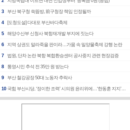
2
지방국립대 이르면 내년 신입생부터 ‘등록금 0원’(종합)
3
부산 북구청 쑥뜸방, 前구청장 책임 인정될까
4
[도청도설] 다대포 부산바다축제
5
해양수산부 신청사 북항재개발 부지에 짓는다
6
지역 상권도 말라죽을 판이라…가뭄 속 밀양물축제 강행 논란
7
법원, 단차 논란 북항 복합환승센터 공사중지 관련 현장검증
8
통영시민 추석 전 35만 원 받는다
9
부산 철강공장 50대 노동자 추락사
10
국힘 부산시당, ‘정이한 조력’ 시의원 윤리위에…‘한동훈 지지’도 신고접수