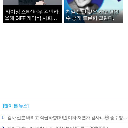
‘라이징 스타’ 배우 김민하,
친일 논란 빚은 가수 남인
올해 BIFF 개막식 사회자
수 공개 토론회 열린다.
확정
[많이 본 뉴스]
1
검사 신분 버리고 직급하향(10년 이하 저연차 검사)…檢 중수청행 기피