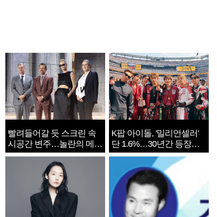
빨려들어갈 듯 스크린 속
K팝 아이돌, '밀리언셀러'
시공간 변주…놀란의 메시
단 1.6%…30년간 등장
지는 ‘전쟁 속죄’
1182개팀 전수조사