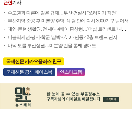
관련
기사
수도권과 다른데 같은 규제…부산 건설사 “쓰러지기 직전”
부산지역 준공 후 미분양 주택, 석 달 만에 다시 3000가구 넘어서
대연·문현 생활권, 전 세대 4베이 판상형…‘더샵 트리센트’ 내달 분양
더블역세권·평지·학군 ‘삼박자’…대연동 42층 브랜드 단지
바닥 모를 부산상권…미분양 건물 통째 경매도
국제신문 카카오플러스 친구
국제신문 공식 페이스북
인스타그램