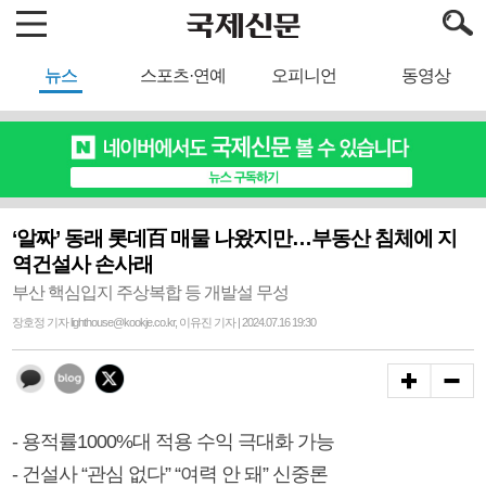
뉴스
스포츠·연예
오피니언
동영상
‘알짜’ 동래 롯데百 매물 나왔지만…부동산 침체에 지
역건설사 손사래
부산 핵심입지 주상복합 등 개발설 무성
장호정 기자 lighthouse@kookje.co.kr, 이유진 기자 | 2024.07.16 19:30
- 용적률1000%대 적용 수익 극대화 가능
- 건설사 “관심 없다” “여력 안 돼” 신중론