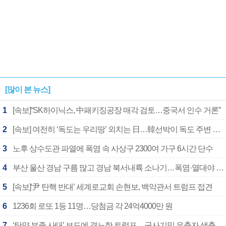
[많이 본 뉴스]
1
[속보]“SK하이닉스, 中패키징공장 매각 검토…중국서 인수 거론”
2
[속보] 여전히 ‘독도는 우리땅’ 외치는 日…韓선박이 독도 주변 해양조사 활동하자 반발
3
노후 상수도관 파열에 폭염 속 사상구 2300여 가구 6시간 단수
4
부산 울산 경남 구름 많고 경남 북서내륙 소나기…폭염·열대야 계속
5
[속보]‘尹 탄핵 반대’ 세계로교회 손현보, 백악관서 트럼프 접견
6
1236회 로또 1등 11명…당첨금 각 24억4000만 원
7
‘탄약 부족 사태’ 보도에 격노한 트럼프…군사기밀 유출자 색출 지시