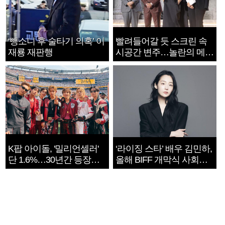
‘뺑소니 후 술타기 의혹’ 이
빨려들어갈 듯 스크린 속
재룡 재판행
시공간 변주…놀란의 메시
지는 ‘전쟁 속죄’
K팝 아이돌, '밀리언셀러'
‘라이징 스타’ 배우 김민하,
단 1.6%…30년간 등장
올해 BIFF 개막식 사회자
1182개팀 전수조사
확정