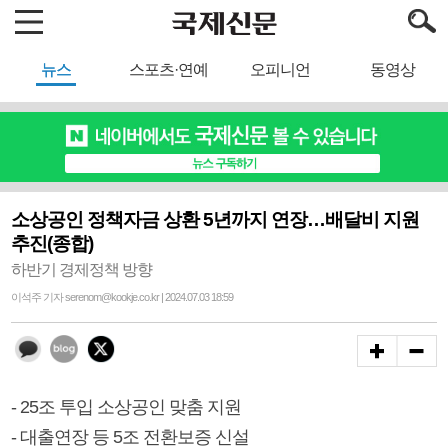
뉴스
스포츠·연예
오피니언
동영상
소상공인 정책자금 상환 5년까지 연장…배달비 지원
추진(종합)
하반기 경제정책 방향
이석주 기자 serenom@kookje.co.kr | 2024.07.03 18:59
- 25조 투입 소상공인 맞춤 지원
- 대출연장 등 5조 전환보증 신설