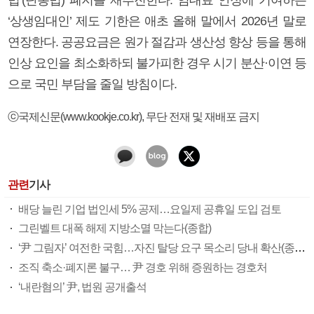
‘상생임대인’ 제도 기한은 애초 올해 말에서 2026년 말로
연장한다. 공공요금은 원가 절감과 생산성 향상 등을 통해
인상 요인을 최소화하되 불가피한 경우 시기 분산·이연 등
으로 국민 부담을 줄일 방침이다.
ⓒ국제신문(www.kookje.co.kr), 무단 전재 및 재배포 금지
관련
기사
배당 늘린 기업 법인세 5% 공제…요일제 공휴일 도입 검토
그린벨트 대폭 해제 지방소멸 막는다(종합)
‘尹 그림자’ 여전한 국힘…자진 탈당 요구 목소리 당내 확산(종합)
조직 축소·폐지론 불구… 尹 경호 위해 증원하는 경호처
‘내란혐의’ 尹, 법원 공개출석