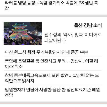
라커룸 냉탕 등장…폭염 경기취소 속출에 PS 셈법 복
잡
울산·경남 소식
진주성의 역사, 빛과 미디어로
되살아난다
마산 원도심 행정·주거복합단지 연내 준공 수순
폭염에 온열질환 등 안전사고 우려… 양산시, '어필 레
이스' 취소
창녕 중부내륙고속도로서 포탄 발견…살상력 없는 모
의탄으로 밝혀져
입원환자가 연달아 사망한 울산 한 정신의료기관 폐원
전망