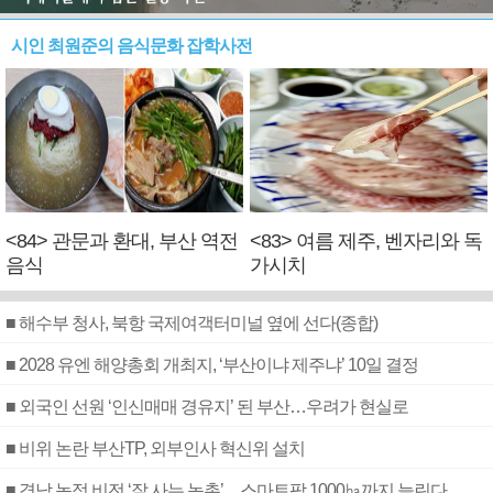
시인 최원준의 음식문화 잡학사전
<84> 관문과 환대, 부산 역전
<83> 여름 제주, 벤자리와 독
음식
가시치
■ 해수부 청사, 북항 국제여객터미널 옆에 선다(종합)
■ 2028 유엔 해양총회 개최지, ‘부산이냐 제주냐’ 10일 결정
■ 외국인 선원 ‘인신매매 경유지’ 된 부산…우려가 현실로
■ 비위 논란 부산TP, 외부인사 혁신위 설치
■ 경남 농정 비전 ‘잘 사는 농촌’…스마트팜 1000㏊까지 늘린다