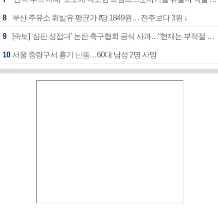
8
부산 주유소 휘발유 평균가 ℓ당 1849원… 전주보다 3원 ↓
9
[속보] ‘심판 성접대’ 논란 축구협회 공식 사과…“현재는 부적절 행위 없어”
10
서울 중랑구서 흉기 난동…60대 남성 2명 사망