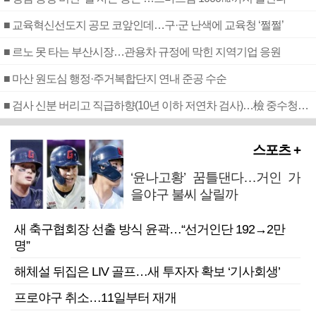
■ 교육혁신선도지 공모 코앞인데…구·군 난색에 교육청 ‘쩔쩔’
■ 르노 못 타는 부산시장…관용차 규정에 막힌 지역기업 응원
■ 마산 원도심 행정·주거복합단지 연내 준공 수순
■ 검사 신분 버리고 직급하향(10년 이하 저연차 검사)…檢 중수청행 기피
스포츠 +
‘윤나고황’ 꿈틀댄다…거인 가
을야구 불씨 살릴까
새 축구협회장 선출 방식 윤곽…“선거인단 192→2만
명”
해체설 뒤집은 LIV 골프…새 투자자 확보 ‘기사회생’
프로야구 취소…11일부터 재개