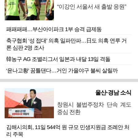
“이강인 서울서 새 출발 응원”
패패패패…부산아이파크 1부 승격 급제동
축구협회 ‘성 접대’ 의혹 일파만파…日도 의혹 연루 거
론 심판 2명 조사
韓농구 AG 조별리그서 일본과 내달 13일 격돌
‘윤나고황’ 꿈틀댄다…거인 가을야구 불씨 살릴까
울산·경남 소식
창원시 불법주정차 단속 계도
중심 전환
김해시의회, 11일 544억 원 규모 민생지원금 조례안 처
리 주목