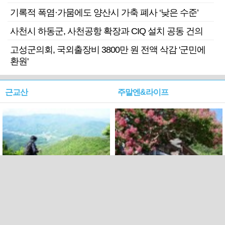
기록적 폭염·가뭄에도 양산시 가축 폐사 ‘낮은 수준’
사천시 하동군, 사천공항 확장과 CIQ 설치 공동 건의
고성군의회, 국외출장비 3800만 원 전액 삭감 '군민에
환원'
근교산
주말엔&라이프
근교산&그너머…상주·문경
폭염보다 더 뜨거워라…100
청화산~시루봉
일을 붉게 불태울 ‘선비정신’
피었네