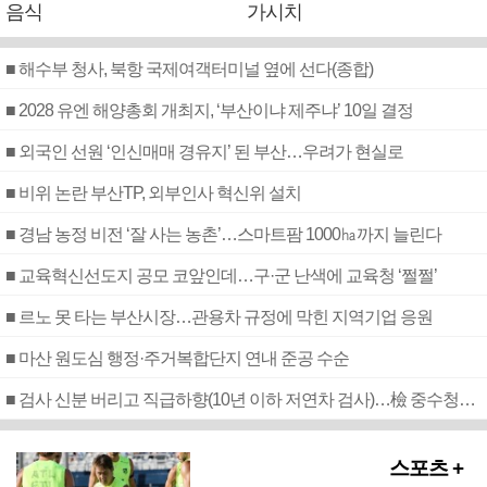
음식
가시치
■ 해수부 청사, 북항 국제여객터미널 옆에 선다(종합)
■ 2028 유엔 해양총회 개최지, ‘부산이냐 제주냐’ 10일 결정
■ 외국인 선원 ‘인신매매 경유지’ 된 부산…우려가 현실로
■ 비위 논란 부산TP, 외부인사 혁신위 설치
■ 경남 농정 비전 ‘잘 사는 농촌’…스마트팜 1000㏊까지 늘린다
■ 교육혁신선도지 공모 코앞인데…구·군 난색에 교육청 ‘쩔쩔’
■ 르노 못 타는 부산시장…관용차 규정에 막힌 지역기업 응원
■ 마산 원도심 행정·주거복합단지 연내 준공 수순
■ 검사 신분 버리고 직급하향(10년 이하 저연차 검사)…檢 중수청행 기피
스포츠 +