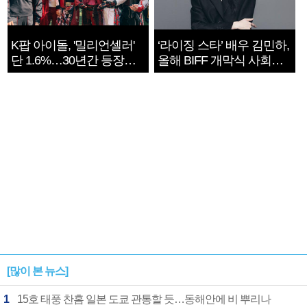
K팝 아이돌, '밀리언셀러'
‘라이징 스타’ 배우 김민하,
단 1.6%…30년간 등장
올해 BIFF 개막식 사회자
1182개팀 전수조사
확정
[많이 본 뉴스]
1
15호 태풍 찬홈 일본 도쿄 관통할 듯…동해안에 비 뿌리나