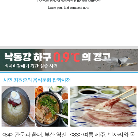
시인 최원준의 음식문화 잡학사전
<84> 관문과 환대, 부산 역전
<83> 여름 제주, 벤자리와 독