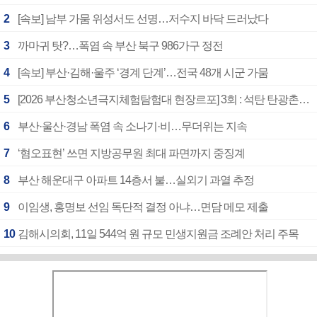
2
[속보] 남부 가뭄 위성서도 선명…저수지 바닥 드러났다
3
까마귀 탓?…폭염 속 부산 북구 986가구 정전
4
[속보] 부산·김해·울주 ‘경계 단계’…전국 48개 시군 가뭄
5
[2026 부산청소년극지체험탐험대 현장르포] 3회 : 석탄 탄광촌에서 북극 연구의 중심지로
6
부산·울산·경남 폭염 속 소나기·비…무더위는 지속
7
‘혐오표현’ 쓰면 지방공무원 최대 파면까지 중징계
8
부산 해운대구 아파트 14층서 불…실외기 과열 추정
9
이임생, 홍명보 선임 독단적 결정 아냐…면담 메모 제출
10
김해시의회, 11일 544억 원 규모 민생지원금 조례안 처리 주목