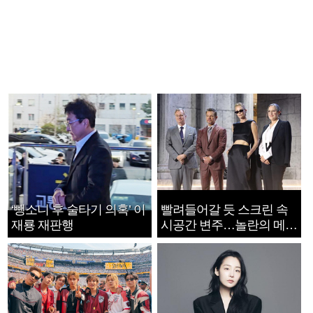
‘뺑소니 후 술타기 의혹’ 이
빨려들어갈 듯 스크린 속
재룡 재판행
시공간 변주…놀란의 메시
지는 ‘전쟁 속죄’