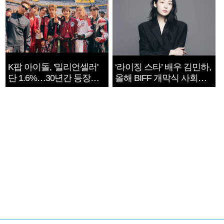
K팝 아이돌, '밀리언셀러'
‘라이징 스타’ 배우 김민하,
단 1.6%…30년간 등장
올해 BIFF 개막식 사회자
1182개팀 전수조사
확정