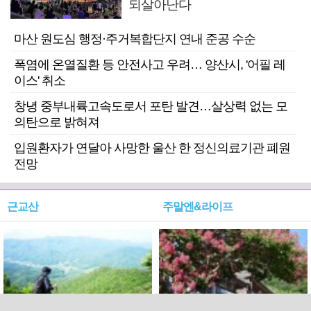
되살아난다
마산 원도심 행정·주거복합단지 연내 준공 수순
폭염에 온열질환 등 안전사고 우려… 양산시, '어필 레
이스' 취소
창녕 중부내륙고속도로서 포탄 발견…살상력 없는 모
의탄으로 밝혀져
입원환자가 연달아 사망한 울산 한 정신의료기관 폐원
전망
근교산
주말엔&라이프