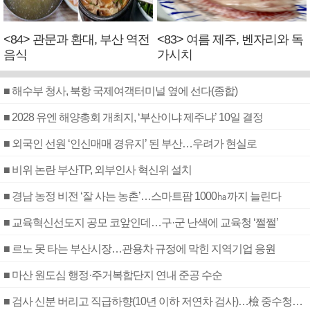
<84> 관문과 환대, 부산 역전
<83> 여름 제주, 벤자리와 독
음식
가시치
■ 해수부 청사, 북항 국제여객터미널 옆에 선다(종합)
■ 2028 유엔 해양총회 개최지, ‘부산이냐 제주냐’ 10일 결정
■ 외국인 선원 ‘인신매매 경유지’ 된 부산…우려가 현실로
■ 비위 논란 부산TP, 외부인사 혁신위 설치
■ 경남 농정 비전 ‘잘 사는 농촌’…스마트팜 1000㏊까지 늘린다
■ 교육혁신선도지 공모 코앞인데…구·군 난색에 교육청 ‘쩔쩔’
■ 르노 못 타는 부산시장…관용차 규정에 막힌 지역기업 응원
■ 마산 원도심 행정·주거복합단지 연내 준공 수순
■ 검사 신분 버리고 직급하향(10년 이하 저연차 검사)…檢 중수청행 기피