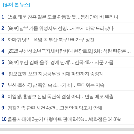
[많이 본 뉴스]
1
15호 태풍 찬홈 일본 도쿄 관통할 듯…동해안에 비 뿌리나
2
[속보] 남부 가뭄 위성서도 선명…저수지 바닥 드러났다
3
까마귀 탓?…폭염 속 부산 북구 986가구 정전
4
[2026 부산청소년극지체험탐험대 현장르포] 3회 : 석탄 탄광촌에서 북극 연구의 중심지로
5
[속보] 부산·김해·울주 ‘경계 단계’…전국 48개 시군 가뭄
6
‘혐오표현’ 쓰면 지방공무원 최대 파면까지 중징계
7
부산·울산·경남 폭염 속 소나기·비…무더위는 지속
8
이임생, 홍명보 선임 독단적 결정 아냐…면담 메모 제출
9
경찰가족 관련 사건 45건…그동안 파악조차 안해
10
홈플 사태에 2분기 대형마트 판매 9.4%↓…백화점은 14.8%↑