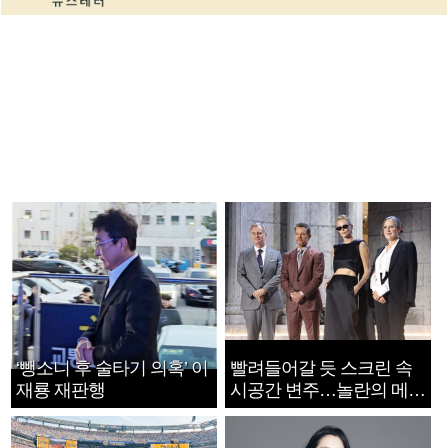
‘뺑소니 후 술타기 의혹’ 이
빨려들어갈 듯 스크린 속
재룡 재판행
시공간 변주…놀란의 메시
지는 ‘전쟁 속죄’