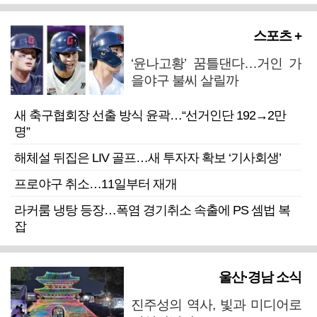
스포츠 +
‘윤나고황’ 꿈틀댄다…거인 가
을야구 불씨 살릴까
새 축구협회장 선출 방식 윤곽…“선거인단 192→2만
명”
해체설 뒤집은 LIV 골프…새 투자자 확보 ‘기사회생’
프로야구 취소…11일부터 재개
라커룸 냉탕 등장…폭염 경기취소 속출에 PS 셈법 복
잡
울산·경남 소식
진주성의 역사, 빛과 미디어로