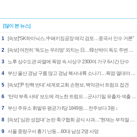
[많이 본 뉴스]
1
[속보]“SK하이닉스, 中패키징공장 매각 검토…중국서 인수 거론”
2
[속보] 여전히 ‘독도는 우리땅’ 외치는 日…韓선박이 독도 주변 해양조사 활동하자 반발
3
노후 상수도관 파열에 폭염 속 사상구 2300여 가구 6시간 단수
4
부산 울산 경남 구름 많고 경남 북서내륙 소나기…폭염·열대야 계속
5
[속보]‘尹 탄핵 반대’ 세계로교회 손현보, 백악관서 트럼프 접견
6
‘탄약 부족 사태’ 보도에 격노한 트럼프…군사기밀 유출자 색출 지시
7
부산 주유소 휘발유 평균가 ℓ당 1849원… 전주보다 3원 ↓
8
[속보] ‘심판 성접대’ 논란 축구협회 공식 사과…“현재는 부적절 행위 없어”
9
서울 중랑구서 흉기 난동…60대 남성 2명 사망