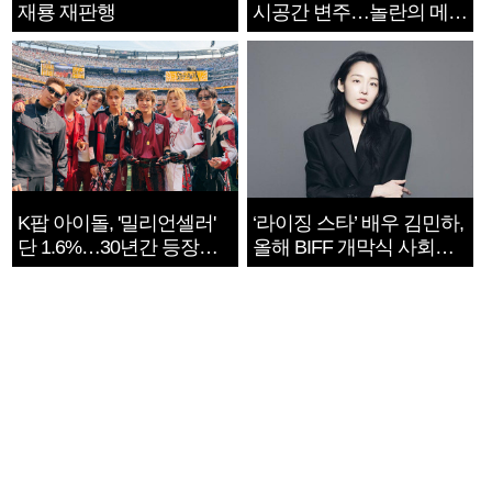
재룡 재판행
시공간 변주…놀란의 메시
지는 ‘전쟁 속죄’
K팝 아이돌, '밀리언셀러'
‘라이징 스타’ 배우 김민하,
단 1.6%…30년간 등장
올해 BIFF 개막식 사회자
1182개팀 전수조사
확정