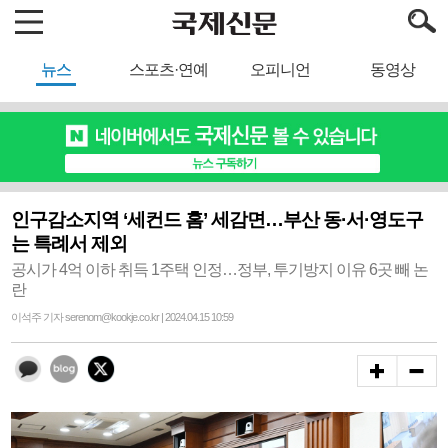
뉴스
스포츠·연예
오피니언
동영상
인구감소지역 ‘세컨드 홈’ 세감면…부산 동·서·영도구
는 특례서 제외
공시가 4억 이하 취득 1주택 인정…정부, 투기방지 이유 6곳 빼 논
란
이석주 기자 serenom@kookje.co.kr | 2024.04.15 10:59