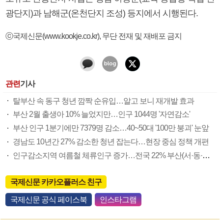
광단지)과 남해군(온천단지 조성) 등지에서 시행된다.
ⓒ국제신문(www.kookje.co.kr), 무단 전재 및 재배포 금지
관련
기사
탈부산 속 동구 청년 깜짝 순유입…알고 보니 재개발 효과
부산 2월 출생아 10% 늘었지만…인구 1044명 '자연감소'
부산 인구 1분기에만 7379명 감소…40~50대 '100만 붕괴' 눈앞
경남도 10년간 27% 감소한 청년 잡는다…현장 중심 정책 개편
인구감소지역 여름철 체류인구 증가…전국 22% 부산(서·동·영도구) 3.7%
국제신문 카카오플러스 친구
국제신문 공식 페이스북
인스타그램