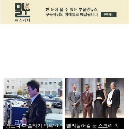
‘뺑소니 후 술타기 의혹’ 이
빨려들어갈 듯 스크린 속