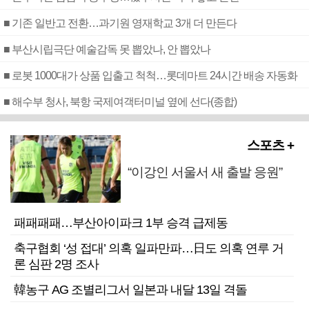
■ 기존 일반고 전환…과기원 영재학교 3개 더 만든다
■ 부산시립극단 예술감독 못 뽑았나, 안 뽑았나
■ 로봇 1000대가 상품 입출고 척척…롯데마트 24시간 배송 자동화
■ 해수부 청사, 북항 국제여객터미널 옆에 선다(종합)
스포츠 +
“이강인 서울서 새 출발 응원”
패패패패…부산아이파크 1부 승격 급제동
축구협회 ‘성 접대’ 의혹 일파만파…日도 의혹 연루 거
론 심판 2명 조사
韓농구 AG 조별리그서 일본과 내달 13일 격돌