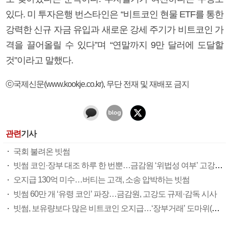
있다. 미 투자은행 번스타인은 “비트코인 현물 ETF를 통한
강력한 신규 자금 유입과 새로운 강세 주기가 비트코인 가
격을 끌어올릴 수 있다”며 “연말까지 9만 달러에 도달할
것”이라고 말했다.
ⓒ국제신문(www.kookje.co.kr), 무단 전재 및 재배포 금지
관련
기사
국회 불려온 빗썸
빗썸 코인·장부 대조 하루 한 번뿐…금감원 ‘위법성 여부’ 고강도 조사
오지급 130억 미수…버티는 고객, 소송 압박하는 빗썸
빗썸 60만 개 ‘유령 코인’ 파장…금감원, 고강도 규제·감독 시사
빗썸, 보유량보다 많은 비트코인 오지급…‘장부거래’ 도마위(종합)