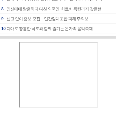
8
인신매매 탈출하다 다친 외국인, 치료비 폭탄까지 맞을뻔
9
신고 없이 홍보·모집…민간임대조합 피해 주의보
10
다대포 황홀한 낙조와 함께 즐기는 온가족 음악축제