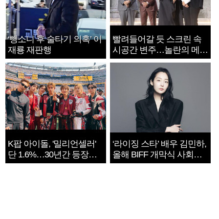
‘뺑소니 후 술타기 의혹’ 이
빨려들어갈 듯 스크린 속
재룡 재판행
시공간 변주…놀란의 메시
지는 ‘전쟁 속죄’
K팝 아이돌, '밀리언셀러'
‘라이징 스타’ 배우 김민하,
단 1.6%…30년간 등장
올해 BIFF 개막식 사회자
1182개팀 전수조사
확정