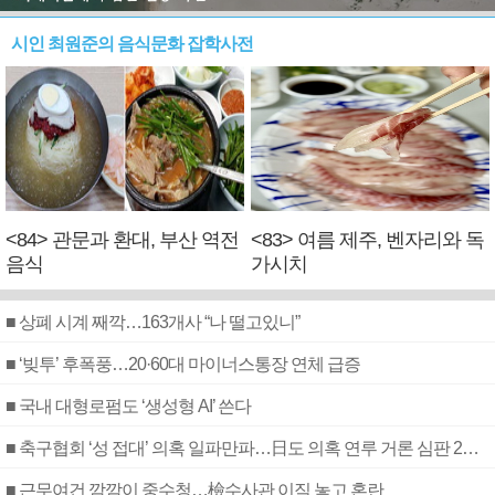
시인 최원준의 음식문화 잡학사전
<84> 관문과 환대, 부산 역전
<83> 여름 제주, 벤자리와 독
음식
가시치
■ 상폐 시계 째깍…163개사 “나 떨고있니”
■ ‘빚투’ 후폭풍…20·60대 마이너스통장 연체 급증
■ 국내 대형로펌도 ‘생성형 AI’ 쓴다
■ 축구협회 ‘성 접대’ 의혹 일파만파…日도 의혹 연루 거론 심판 2명 조사
■ 근무여건 깜깜이 중수청…檢수사관 이직 놓고 혼란