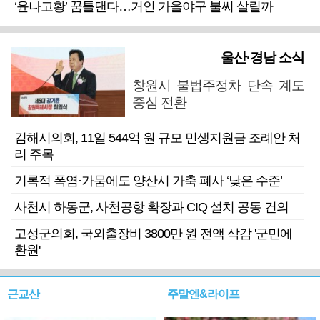
‘윤나고황’ 꿈틀댄다…거인 가을야구 불씨 살릴까
울산·경남 소식
창원시 불법주정차 단속 계도
중심 전환
김해시의회, 11일 544억 원 규모 민생지원금 조례안 처
리 주목
기록적 폭염·가뭄에도 양산시 가축 폐사 ‘낮은 수준’
사천시 하동군, 사천공항 확장과 CIQ 설치 공동 건의
고성군의회, 국외출장비 3800만 원 전액 삭감 '군민에
환원'
근교산
주말엔&라이프