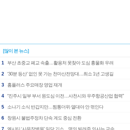
[많이 본 뉴스]
1
부산 초중교 폐교 속출…활용처 못찾아 도심 흉물화 우려
2
‘30분 등산’ 없인 못 가는 천마산전망대…최소 1년 고생길
3
홈플러스 주요매장 영업 재개
4
“진주시 일부 부서 원도심 이전…사천시와 우주항공산업 협력”
5
소나기 소식 반갑지만…찜통더위·열대야 안 꺾인다
6
창원시 불법주정차 단속 계도 중심 전환
7
엘시티 ‘사무장병원’ 일당 기소…명의 빌려준 의사는 구속