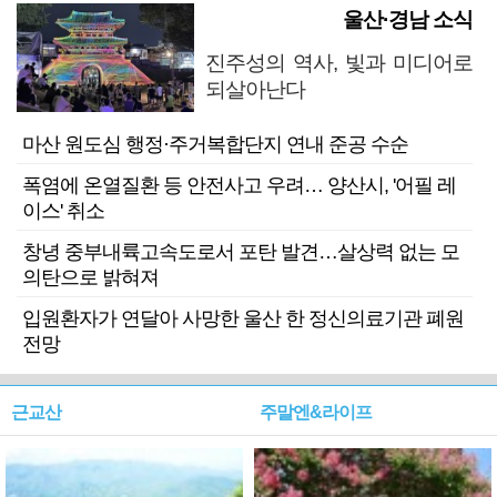
울산·경남 소식
진주성의 역사, 빛과 미디어로
되살아난다
마산 원도심 행정·주거복합단지 연내 준공 수순
폭염에 온열질환 등 안전사고 우려… 양산시, '어필 레
이스' 취소
창녕 중부내륙고속도로서 포탄 발견…살상력 없는 모
의탄으로 밝혀져
입원환자가 연달아 사망한 울산 한 정신의료기관 폐원
전망
근교산
주말엔&라이프