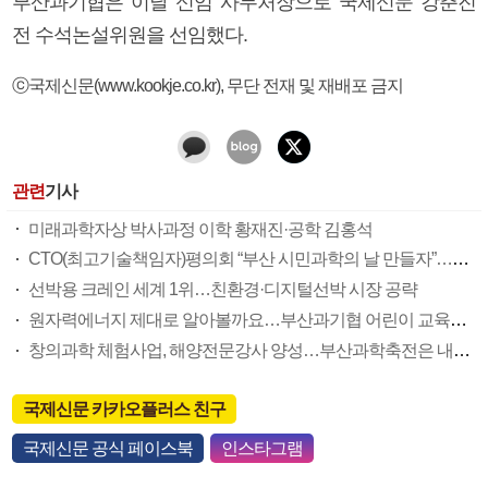
부산과기협은 이날 신임 사무처장으로 국제신문 강춘진
전 수석논설위원을 선임했다.
ⓒ국제신문(www.kookje.co.kr), 무단 전재 및 재배포 금지
관련
기사
미래과학자상 박사과정 이학 황재진·공학 김홍석
CTO(최고기술책임자)평의회 “부산 시민과학의 날 만들자”…市도 긍정적
선박용 크레인 세계 1위…친환경·디지털선박 시장 공략
원자력에너지 제대로 알아볼까요…부산과기협 어린이 교육프로그램
창의과학 체험사업, 해양전문강사 양성…부산과학축전은 내달 개최
국제신문 카카오플러스 친구
국제신문 공식 페이스북
인스타그램