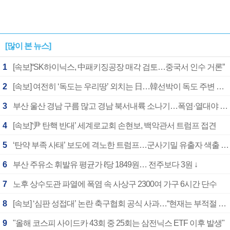
[많이 본 뉴스]
1
[속보]“SK하이닉스, 中패키징공장 매각 검토…중국서 인수 거론”
2
[속보] 여전히 ‘독도는 우리땅’ 외치는 日…韓선박이 독도 주변 해양조사 활동하자 반발
3
부산 울산 경남 구름 많고 경남 북서내륙 소나기…폭염·열대야 계속
4
[속보]‘尹 탄핵 반대’ 세계로교회 손현보, 백악관서 트럼프 접견
5
‘탄약 부족 사태’ 보도에 격노한 트럼프…군사기밀 유출자 색출 지시
6
부산 주유소 휘발유 평균가 ℓ당 1849원… 전주보다 3원 ↓
7
노후 상수도관 파열에 폭염 속 사상구 2300여 가구 6시간 단수
8
[속보] ‘심판 성접대’ 논란 축구협회 공식 사과…“현재는 부적절 행위 없어”
9
"올해 코스피 사이드카 43회 중 25회는 삼전닉스 ETF 이후 발생"