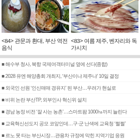
<84> 관문과 환대, 부산 역전
<83> 여름 제주, 벤자리와 독
음식
가시치
■ 해수부 청사, 북항 국제여객터미널 옆에 선다(종합)
■ 2028 유엔 해양총회 개최지, ‘부산이냐 제주냐’ 10일 결정
■ 외국인 선원 ‘인신매매 경유지’ 된 부산…우려가 현실로
■ 비위 논란 부산TP, 외부인사 혁신위 설치
■ 경남 농정 비전 ‘잘 사는 농촌’…스마트팜 1000㏊까지 늘린다
■ 교육혁신선도지 공모 코앞인데…구·군 난색에 교육청 ‘쩔쩔’
■ 르노 못 타는 부산시장…관용차 규정에 막힌 지역기업 응원