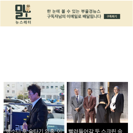
‘뺑소니 후 술타기 의혹’ 이
빨려들어갈 듯 스크린 속