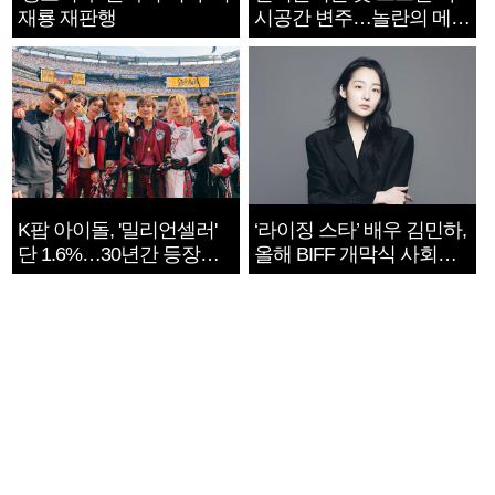
재룡 재판행
시공간 변주…놀란의 메시
지는 ‘전쟁 속죄’
K팝 아이돌, '밀리언셀러'
‘라이징 스타’ 배우 김민하,
단 1.6%…30년간 등장
올해 BIFF 개막식 사회자
1182개팀 전수조사
확정