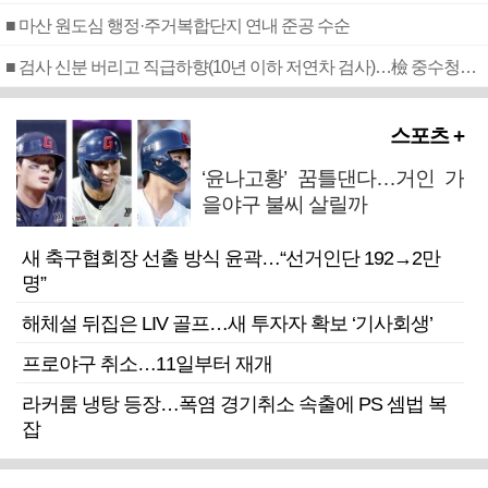
■ 마산 원도심 행정·주거복합단지 연내 준공 수순
■ 검사 신분 버리고 직급하향(10년 이하 저연차 검사)…檢 중수청행 기피
스포츠 +
‘윤나고황’ 꿈틀댄다…거인 가
을야구 불씨 살릴까
새 축구협회장 선출 방식 윤곽…“선거인단 192→2만
명”
해체설 뒤집은 LIV 골프…새 투자자 확보 ‘기사회생’
프로야구 취소…11일부터 재개
라커룸 냉탕 등장…폭염 경기취소 속출에 PS 셈법 복
잡