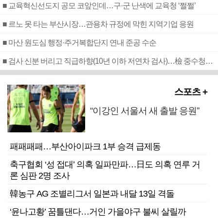
■ 교육혁신선도지 공모 코앞인데…구·군 난색에 교육청 ‘쩔쩔’
■ 르노 못 타는 부산시장…관용차 규정에 막힌 지역기업 응원
■ 마산 원도심 행정·주거복합단지 연내 준공 수순
■ 검사 신분 버리고 직급하향(10년 이하 저연차 검사)…檢 중수청행 기피
스포츠 +
“이강인 서울서 새 출발 응원”
패패패패…부산아이파크 1부 승격 급제동
축구협회 ‘성 접대’ 의혹 일파만파…日도 의혹 연루 거
론 심판 2명 조사
韓농구 AG 조별리그서 일본과 내달 13일 격돌
‘윤나고황’ 꿈틀댄다…거인 가을야구 불씨 살릴까