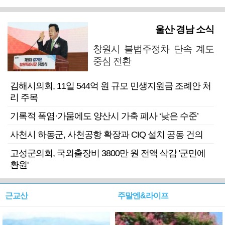
울산·경남 소식
창원시 불법주정차 단속 계도
중심 전환
김해시의회, 11일 544억 원 규모 민생지원금 조례안 처
리 주목
기록적 폭염·가뭄에도 양산시 가축 폐사 ‘낮은 수준’
사천시 하동군, 사천공항 확장과 CIQ 설치 공동 건의
고성군의회, 국외출장비 3800만 원 전액 삭감 '군민에
환원'
근교산
주말엔&라이프