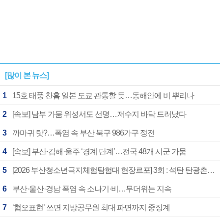
[많이 본 뉴스]
1
15호 태풍 찬홈 일본 도쿄 관통할 듯…동해안에 비 뿌리나
2
[속보] 남부 가뭄 위성서도 선명…저수지 바닥 드러났다
3
까마귀 탓?…폭염 속 부산 북구 986가구 정전
4
[속보] 부산·김해·울주 ‘경계 단계’…전국 48개 시군 가뭄
5
[2026 부산청소년극지체험탐험대 현장르포] 3회 : 석탄 탄광촌에서 북극 연구의 중심지로
6
부산·울산·경남 폭염 속 소나기·비…무더위는 지속
7
‘혐오표현’ 쓰면 지방공무원 최대 파면까지 중징계