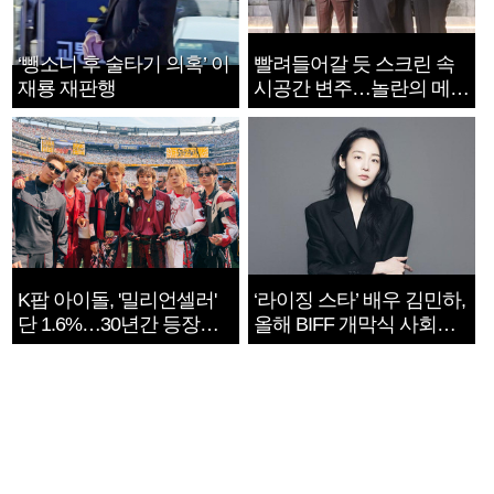
‘뺑소니 후 술타기 의혹’ 이
빨려들어갈 듯 스크린 속
재룡 재판행
시공간 변주…놀란의 메시
지는 ‘전쟁 속죄’
K팝 아이돌, '밀리언셀러'
‘라이징 스타’ 배우 김민하,
단 1.6%…30년간 등장
올해 BIFF 개막식 사회자
1182개팀 전수조사
확정