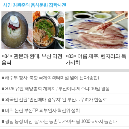
시인 최원준의 음식문화 잡학사전
<84> 관문과 환대, 부산 역전
<83> 여름 제주, 벤자리와 독
음식
가시치
■ 해수부 청사, 북항 국제여객터미널 옆에 선다(종합)
■ 2028 유엔 해양총회 개최지, ‘부산이냐 제주냐’ 10일 결정
■ 외국인 선원 ‘인신매매 경유지’ 된 부산…우려가 현실로
■ 비위 논란 부산TP, 외부인사 혁신위 설치
■ 경남 농정 비전 ‘잘 사는 농촌’…스마트팜 1000㏊까지 늘린다