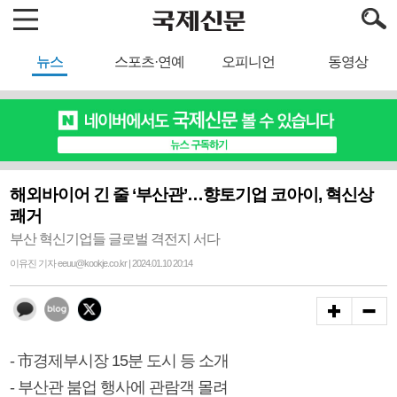
뉴스
스포츠·연예
오피니언
동영상
해외바이어 긴 줄 ‘부산관’…향토기업 코아이, 혁신상
쾌거
부산 혁신기업들 글로벌 격전지 서다
이유진 기자 eeuu@kookje.co.kr | 2024.01.10 20:14
- 市경제부시장 15분 도시 등 소개
- 부산관 붐업 행사에 관람객 몰려