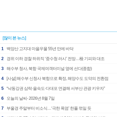
[많이 본 뉴스]
1
백양산 고지대 마을우물 55년 만에 바닥
2
경위 이하 경찰 하위직 ‘중수청 러시’ 전망…檢 기피와 대조
3
해수부 청사, 북항 국제여객터미널 옆에 선다(종합)
4
[사설] 해수부 신청사 북항으로 확정, 해양수도 도약의 전환점
5
“낙동강권 삼락·을숙도·다대포 연결해 서부산 관광 키우자”
6
오늘의 날씨- 2026년 8월 7일
7
부울경 주말부터 비소식…‘극한 폭염’ 한풀 꺾일 듯