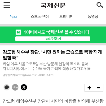
뉴스
스포츠·연예
오피니언
동영상
강도형 해수부 장관, “시민 원하는 모습으로 북항 재개
발할 터”
취임 이후 처음으로 5일 부산 방문해 현장의 목소리 들어
자갈치시장에서는 수산물 물가 관리에 집중하겠다고 밝혀
염창현 기자 haorem@kookje.co.kr | 2024.01.05 18:29
강도형 해양수산부 장관이 시민의 바람을 반영해 부산항