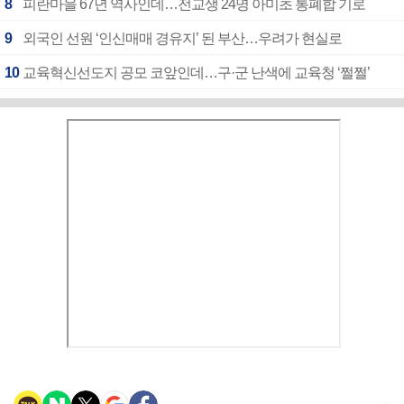
8
피란마을 67년 역사인데…전교생 24명 아미초 통폐합 기로
9
외국인 선원 ‘인신매매 경유지’ 된 부산…우려가 현실로
10
교육혁신선도지 공모 코앞인데…구·군 난색에 교육청 ‘쩔쩔’