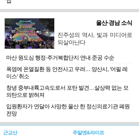
잡
울산·경남 소식
진주성의 역사, 빛과 미디어로
되살아난다
마산 원도심 행정·주거복합단지 연내 준공 수순
폭염에 온열질환 등 안전사고 우려… 양산시, '어필 레
이스' 취소
창녕 중부내륙고속도로서 포탄 발견…살상력 없는 모
의탄으로 밝혀져
입원환자가 연달아 사망한 울산 한 정신의료기관 폐원
전망
근교산
주말엔&라이프