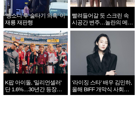
‘뺑소니 후 술타기 의혹’ 이
빨려들어갈 듯 스크린 속
재룡 재판행
시공간 변주…놀란의 메시
지는 ‘전쟁 속죄’
K팝 아이돌, '밀리언셀러'
‘라이징 스타’ 배우 김민하,
단 1.6%…30년간 등장
올해 BIFF 개막식 사회자
1182개팀 전수조사
확정