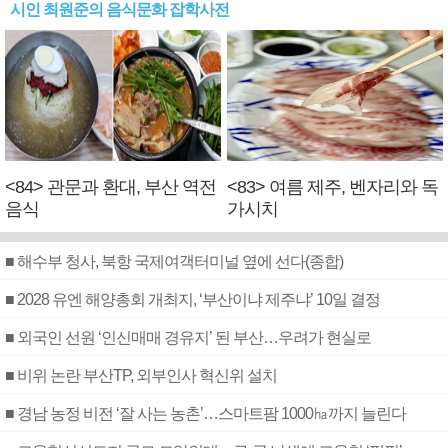
시인 최원준의 음식문화 잡학사전
<84> 관문과 환대, 부산 역전
<83> 여름 제주, 벤자리와 독
음식
가시치
■ 해수부 청사, 북항 국제여객터미널 옆에 선다(종합)
■ 2028 유엔 해양총회 개최지, ‘부산이냐 제주냐’ 10일 결정
■ 외국인 선원 ‘인신매매 경유지’ 된 부산…우려가 현실로
■ 비위 논란 부산TP, 외부인사 혁신위 설치
■ 경남 농정 비전 ‘잘 사는 농촌’…스마트팜 1000㏊까지 늘린다