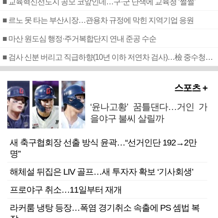
■ 교육혁신선도지 공모 코앞인데…구·군 난색에 교육청 ‘쩔쩔’
■ 르노 못 타는 부산시장…관용차 규정에 막힌 지역기업 응원
■ 마산 원도심 행정·주거복합단지 연내 준공 수순
■ 검사 신분 버리고 직급하향(10년 이하 저연차 검사)…檢 중수청행 기피
스포츠 +
‘윤나고황’ 꿈틀댄다…거인 가
을야구 불씨 살릴까
새 축구협회장 선출 방식 윤곽…“선거인단 192→2만
명”
해체설 뒤집은 LIV 골프…새 투자자 확보 ‘기사회생’
프로야구 취소…11일부터 재개
라커룸 냉탕 등장…폭염 경기취소 속출에 PS 셈법 복