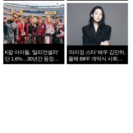
지는 ‘전쟁 속죄’
K팝 아이돌, '밀리언셀러'
‘라이징 스타’ 배우 김민하,
단 1.6%…30년간 등장
올해 BIFF 개막식 사회자
1182개팀 전수조사
확정