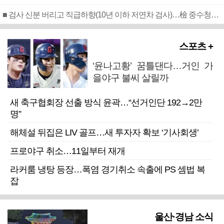
■ 검사 신분 버리고 직급하향(10년 이하 저연차 검사)…檢 중수청행 기피
스포츠 +
‘윤나고황’ 꿈틀댄다…거인 가
을야구 불씨 살릴까
새 축구협회장 선출 방식 윤곽…“선거인단 192→2만
명”
해체설 뒤집은 LIV 골프…새 투자자 확보 ‘기사회생’
프로야구 취소…11일부터 재개
라커룸 냉탕 등장…폭염 경기취소 속출에 PS 셈법 복
잡
울산·경남 소식