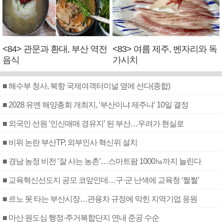
<84> 관문과 환대, 부산 역전
<83> 여름 제주, 벤자리와 독
음식
가시치
■ 해수부 청사, 북항 국제여객터미널 옆에 선다(종합)
■ 2028 유엔 해양총회 개최지, ‘부산이냐 제주냐’ 10일 결정
■ 외국인 선원 ‘인신매매 경유지’ 된 부산…우려가 현실로
■ 비위 논란 부산TP, 외부인사 혁신위 설치
■ 경남 농정 비전 ‘잘 사는 농촌’…스마트팜 1000㏊까지 늘린다
■ 교육혁신선도지 공모 코앞인데…구·군 난색에 교육청 ‘쩔쩔’
■ 르노 못 타는 부산시장…관용차 규정에 막힌 지역기업 응원
■ 마산 원도심 행정·주거복합단지 연내 준공 수순