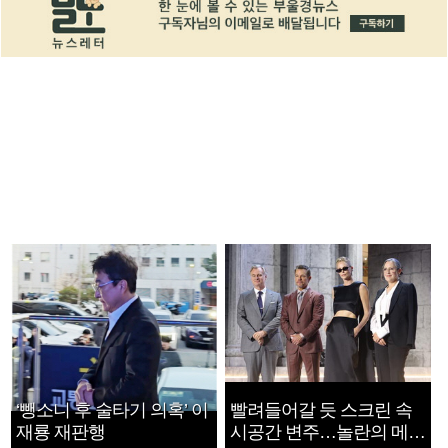
‘뺑소니 후 술타기 의혹’ 이
빨려들어갈 듯 스크린 속
재룡 재판행
시공간 변주…놀란의 메시