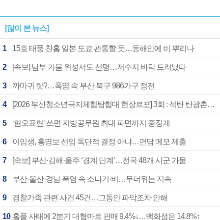
[많이 본 뉴스]
1
15호 태풍 찬홈 일본 도쿄 관통할 듯…동해안에 비 뿌리나
2
[속보] 남부 가뭄 위성서도 선명…저수지 바닥 드러났다
3
까마귀 탓?…폭염 속 부산 북구 986가구 정전
4
[2026 부산청소년극지체험탐험대 현장르포] 3회 : 석탄 탄광촌에서 북극 연구의 중심지로
5
‘혐오표현’ 쓰면 지방공무원 최대 파면까지 중징계
6
이임생, 홍명보 선임 독단적 결정 아냐…면담 메모 제출
7
[속보] 부산·김해·울주 ‘경계 단계’…전국 48개 시군 가뭄
8
부산·울산·경남 폭염 속 소나기·비…무더위는 지속
9
경찰가족 관련 사건 45건…그동안 파악조차 안해
10
홈플 사태에 2분기 대형마트 판매 9.4%↓…백화점은 14.8%↑