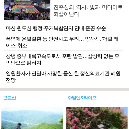
진주성의 역사, 빛과 미디어로
되살아난다
마산 원도심 행정·주거복합단지 연내 준공 수순
폭염에 온열질환 등 안전사고 우려… 양산시, '어필 레
이스' 취소
창녕 중부내륙고속도로서 포탄 발견…살상력 없는 모
의탄으로 밝혀져
입원환자가 연달아 사망한 울산 한 정신의료기관 폐원
전망
근교산
주말엔&라이프