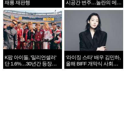
재룡 재판행
시공간 변주…놀란의 메시
지는 ‘전쟁 속죄’
K팝 아이돌, '밀리언셀러'
‘라이징 스타’ 배우 김민하,
단 1.6%…30년간 등장
올해 BIFF 개막식 사회자
1182개팀 전수조사
확정