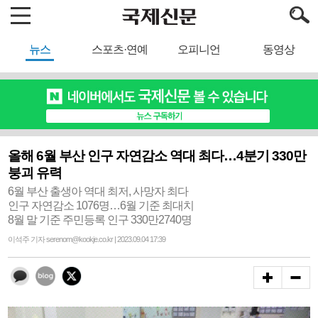
뉴스
스포츠·연예
오피니언
동영상
올해 6월 부산 인구 자연감소 역대 최다…4분기 330만
붕괴 유력
6월 부산 출생아 역대 최저, 사망자 최다
인구 자연감소 1076명…6월 기준 최대치
8월 말 기준 주민등록 인구 330만2740명
이석주 기자 serenom@kookje.co.kr | 2023.09.04 17:39