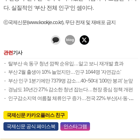
다. 실질적인 ‘부산 전체 인구’인 셈이다.
ⓒ국제신문(www.kookje.co.kr), 무단 전재 및 재배포 금지
관련
기사
탈부산 속 동구 청년 깜짝 순유입…알고 보니 재개발 효과
부산 2월 출생아 10% 늘었지만…인구 1044명 '자연감소'
부산 인구 1분기에만 7379명 감소…40~50대 '100만 붕괴' 눈앞
경남도 10년간 27% 감소한 청년 잡는다…현장 중심 정책 개편
인구감소지역 여름철 체류인구 증가…전국 22% 부산(서·동·영도구) 3.7%
국제신문 카카오플러스 친구
국제신문 공식 페이스북
인스타그램