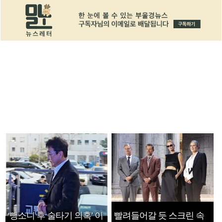
‘뺑소니 후 술타기 의혹’ 이
빨려들어갈 듯 스크린 속