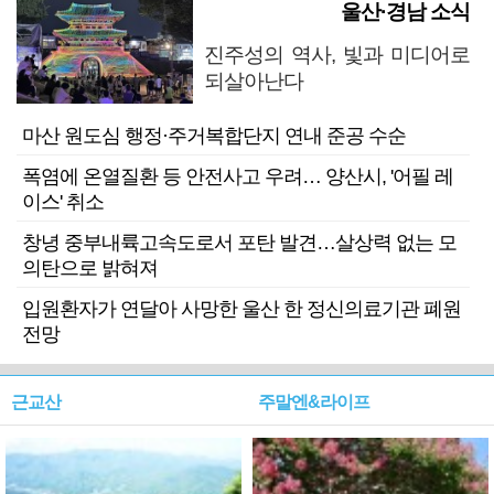
울산·경남 소식
진주성의 역사, 빛과 미디어로
되살아난다
마산 원도심 행정·주거복합단지 연내 준공 수순
폭염에 온열질환 등 안전사고 우려… 양산시, '어필 레
이스' 취소
창녕 중부내륙고속도로서 포탄 발견…살상력 없는 모
의탄으로 밝혀져
입원환자가 연달아 사망한 울산 한 정신의료기관 폐원
전망
근교산
주말엔&라이프