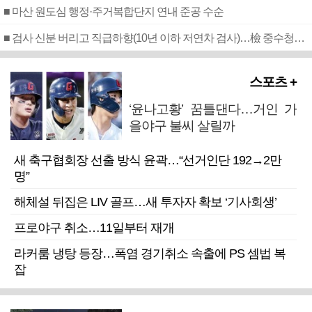
■ 마산 원도심 행정·주거복합단지 연내 준공 수순
■ 검사 신분 버리고 직급하향(10년 이하 저연차 검사)…檢 중수청행 기피
스포츠 +
‘윤나고황’ 꿈틀댄다…거인 가
을야구 불씨 살릴까
새 축구협회장 선출 방식 윤곽…“선거인단 192→2만
명”
해체설 뒤집은 LIV 골프…새 투자자 확보 ‘기사회생’
프로야구 취소…11일부터 재개
라커룸 냉탕 등장…폭염 경기취소 속출에 PS 셈법 복
잡