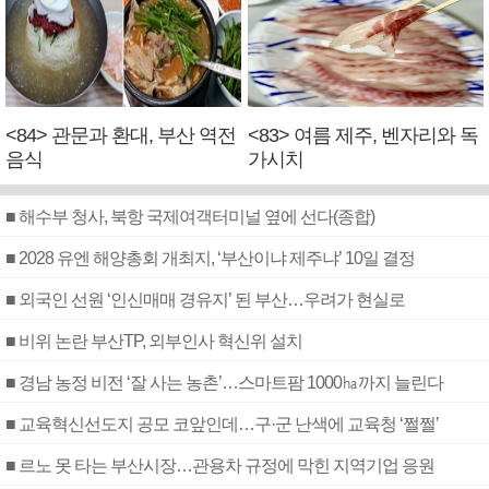
<84> 관문과 환대, 부산 역전
<83> 여름 제주, 벤자리와 독
음식
가시치
■ 해수부 청사, 북항 국제여객터미널 옆에 선다(종합)
■ 2028 유엔 해양총회 개최지, ‘부산이냐 제주냐’ 10일 결정
■ 외국인 선원 ‘인신매매 경유지’ 된 부산…우려가 현실로
■ 비위 논란 부산TP, 외부인사 혁신위 설치
■ 경남 농정 비전 ‘잘 사는 농촌’…스마트팜 1000㏊까지 늘린다
■ 교육혁신선도지 공모 코앞인데…구·군 난색에 교육청 ‘쩔쩔’
■ 르노 못 타는 부산시장…관용차 규정에 막힌 지역기업 응원