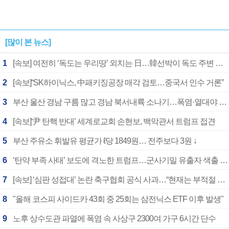
[많이 본 뉴스]
1
[속보] 여전히 ‘독도는 우리땅’ 외치는 日…韓선박이 독도 주변 해양조사 활동하자 반발
2
[속보]“SK하이닉스, 中패키징공장 매각 검토…중국서 인수 거론”
3
부산 울산 경남 구름 많고 경남 북서내륙 소나기…폭염·열대야 계속
4
[속보]‘尹 탄핵 반대’ 세계로교회 손현보, 백악관서 트럼프 접견
5
부산 주유소 휘발유 평균가 ℓ당 1849원… 전주보다 3원 ↓
6
‘탄약 부족 사태’ 보도에 격노한 트럼프…군사기밀 유출자 색출 지시
7
[속보] ‘심판 성접대’ 논란 축구협회 공식 사과…“현재는 부적절 행위 없어”
8
"올해 코스피 사이드카 43회 중 25회는 삼전닉스 ETF 이후 발생"
9
노후 상수도관 파열에 폭염 속 사상구 2300여 가구 6시간 단수