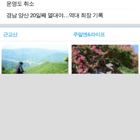
운영도 취소
경남 양산 20일째 열대야…역대 최장 기록
근교산
주말엔&라이프
근교산&그너머…상주·문경
폭염보다 더 뜨거워라…100
청화산~시루봉
일을 붉게 불태울 ‘선비정신’
피었네
PC버전
엑스
페이스북
Copyright ⓒ 2015 All rights reserved by 국제신문