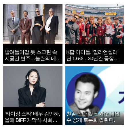
빨려들어갈 듯 스크린 속
K팝 아이돌, '밀리언셀러'
시공간 변주…놀란의 메시
단 1.6%…30년간 등장
지는 ‘전쟁 속죄’
1182개팀 전수조사
‘라이징 스타’ 배우 김민하,
친일 논란 빚은 가수 남인
올해 BIFF 개막식 사회자
수 공개 토론회 열린다.
확정