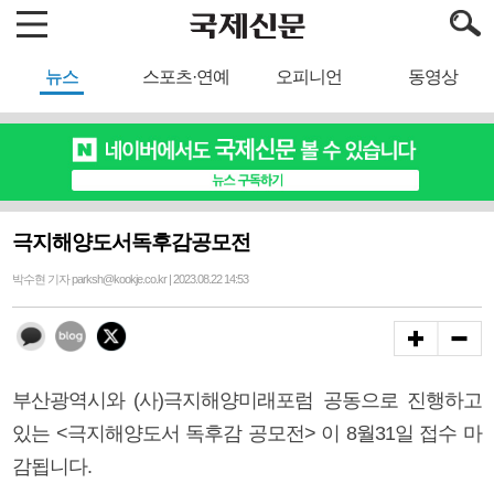
뉴스
스포츠·연예
오피니언
동영상
극지해양도서독후감공모전
박수현 기자 parksh@kookje.co.kr | 2023.08.22 14:53
부산광역시와 (사)극지해양미래포럼 공동으로 진행하고
있는 <극지해양도서 독후감 공모전> 이 8월31일 접수 마
감됩니다.