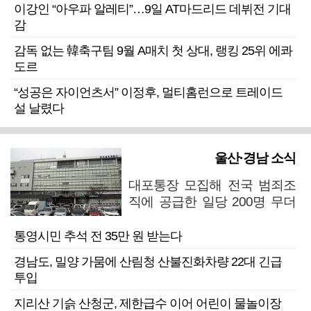
이강인 “아우파 알레티”…9일 AT마드리드 데뷔전 기대
감
감독 없는 韓축구팀 9월 A매치 첫 상대, 랭킹 25위 에콰
도르
“성공은 자이언츠서” 이정후, 멀티홈런으로 트레이드
설 날렸다
울산·경남 소식
대포통장 모집해 전국 범죄조
직에 공급한 일당 200명 무더
기 검거
통영시민 추석 전 35만 원 받는다
경남도, 밀양 가뭄에 산림청 산불진화차량 22대 긴급
투입
지리산 기슭 산청군, 제한급수 이어 어린이 물놀이장