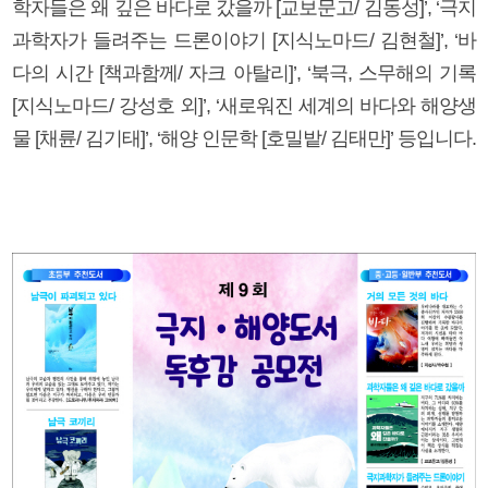
학자들은 왜 깊은 바다로 갔을까 [교보문고/ 김동성]’, ‘극지
과학자가 들려주는 드론이야기 [지식노마드/ 김현철]’, ‘바
다의 시간 [책과함께/ 자크 아탈리]’, ‘북극, 스무해의 기록
[지식노마드/ 강성호 외]’, ‘새로워진 세계의 바다와 해양생
물 [채륜/ 김기태]’, ‘해양 인문학 [호밀밭/ 김태만]’ 등입니다.