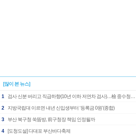
[많이 본 뉴스]
1
검사 신분 버리고 직급하향(10년 이하 저연차 검사)…檢 중수청행 기피
2
지방국립대 이르면 내년 신입생부터 ‘등록금 0원’(종합)
3
부산 북구청 쑥뜸방, 前구청장 책임 인정될까
4
[도청도설] 다대포 부산바다축제