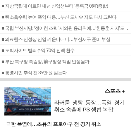
■ 지방국립대 이르면 내년 신입생부터 ‘등록금 0원’(종합)
■ 탄소흡수력 높여 폭염 대응…부산 도시숲 지도 다시 그린다
■ 국힘 부산시당, ‘정이한 조력’ 시의원 윤리위에…‘한동훈 지지’도 신고접수
■ 의료헬스 신성장 산업 키운다더니…부산서구 준비 부실
■ 도박사이트 범죄수익 70억 전액 환수
■ 부산 북구청 쑥뜸방, 前구청장 책임 인정될까
■ 통영시민 추석 전 35만 원 받는다
스포츠 +
라커룸 냉탕 등장…폭염 경기
취소 속출에 PS 셈법 복잡
극한 폭염에…초유의 프로야구 전 경기 취소