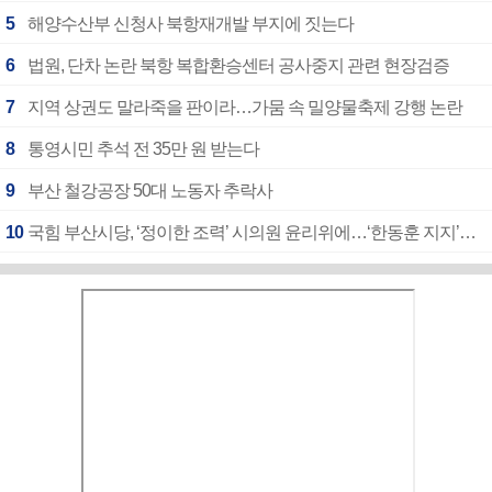
5
해양수산부 신청사 북항재개발 부지에 짓는다
6
법원, 단차 논란 북항 복합환승센터 공사중지 관련 현장검증
7
지역 상권도 말라죽을 판이라…가뭄 속 밀양물축제 강행 논란
8
통영시민 추석 전 35만 원 받는다
9
부산 철강공장 50대 노동자 추락사
10
국힘 부산시당, ‘정이한 조력’ 시의원 윤리위에…‘한동훈 지지’도 신고접수