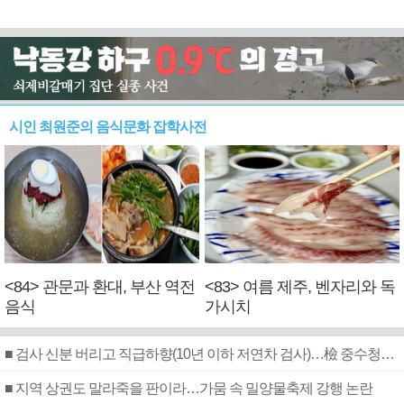
시인 최원준의 음식문화 잡학사전
<84> 관문과 환대, 부산 역전
<83> 여름 제주, 벤자리와 독
음식
가시치
■ 검사 신분 버리고 직급하향(10년 이하 저연차 검사)…檢 중수청행 기피
■ 지역 상권도 말라죽을 판이라…가뭄 속 밀양물축제 강행 논란