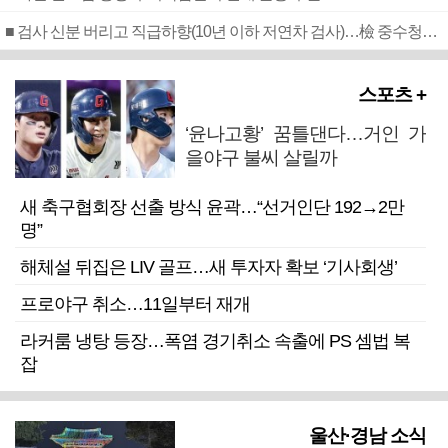
■ 검사 신분 버리고 직급하향(10년 이하 저연차 검사)…檢 중수청행 기피
스포츠 +
‘윤나고황’ 꿈틀댄다…거인 가
을야구 불씨 살릴까
새 축구협회장 선출 방식 윤곽…“선거인단 192→2만
명”
해체설 뒤집은 LIV 골프…새 투자자 확보 ‘기사회생’
프로야구 취소…11일부터 재개
라커룸 냉탕 등장…폭염 경기취소 속출에 PS 셈법 복
잡
울산·경남 소식