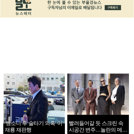
‘뺑소니 후 술타기 의혹’ 이
빨려들어갈 듯 스크린 속
재룡 재판행
시공간 변주…놀란의 메시