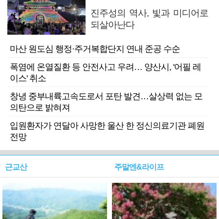
진주성의 역사, 빛과 미디어로
되살아난다
마산 원도심 행정·주거복합단지 연내 준공 수순
폭염에 온열질환 등 안전사고 우려… 양산시, '어필 레
이스' 취소
창녕 중부내륙고속도로서 포탄 발견…살상력 없는 모
의탄으로 밝혀져
입원환자가 연달아 사망한 울산 한 정신의료기관 폐원
전망
근교산
주말엔&라이프