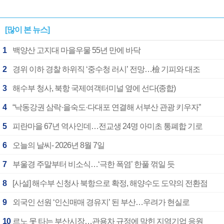
[많이 본 뉴스]
1
백양산 고지대 마을우물 55년 만에 바닥
2
경위 이하 경찰 하위직 ‘중수청 러시’ 전망…檢 기피와 대조
3
해수부 청사, 북항 국제여객터미널 옆에 선다(종합)
4
“낙동강권 삼락·을숙도·다대포 연결해 서부산 관광 키우자”
5
피란마을 67년 역사인데…전교생 24명 아미초 통폐합 기로
6
오늘의 날씨- 2026년 8월 7일
7
부울경 주말부터 비소식…‘극한 폭염’ 한풀 꺾일 듯
8
[사설] 해수부 신청사 북항으로 확정, 해양수도 도약의 전환점
9
외국인 선원 ‘인신매매 경유지’ 된 부산…우려가 현실로
10
르노 못 타는 부산시장…관용차 규정에 막힌 지역기업 응원