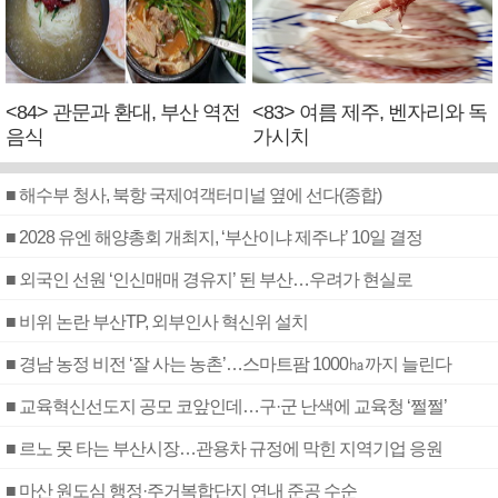
<84> 관문과 환대, 부산 역전
<83> 여름 제주, 벤자리와 독
음식
가시치
■ 해수부 청사, 북항 국제여객터미널 옆에 선다(종합)
■ 2028 유엔 해양총회 개최지, ‘부산이냐 제주냐’ 10일 결정
■ 외국인 선원 ‘인신매매 경유지’ 된 부산…우려가 현실로
■ 비위 논란 부산TP, 외부인사 혁신위 설치
■ 경남 농정 비전 ‘잘 사는 농촌’…스마트팜 1000㏊까지 늘린다
■ 교육혁신선도지 공모 코앞인데…구·군 난색에 교육청 ‘쩔쩔’
■ 르노 못 타는 부산시장…관용차 규정에 막힌 지역기업 응원
■ 마산 원도심 행정·주거복합단지 연내 준공 수순