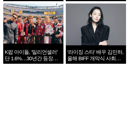
지는 ‘전쟁 속죄’
K팝 아이돌, '밀리언셀러'
‘라이징 스타’ 배우 김민하,
단 1.6%…30년간 등장
올해 BIFF 개막식 사회자
1182개팀 전수조사
확정