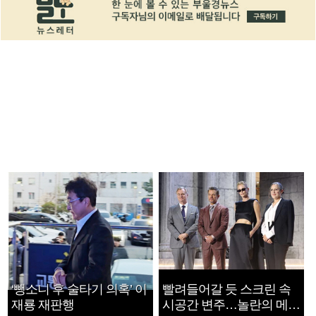
‘뺑소니 후 술타기 의혹’ 이
빨려들어갈 듯 스크린 속
재룡 재판행
시공간 변주…놀란의 메시