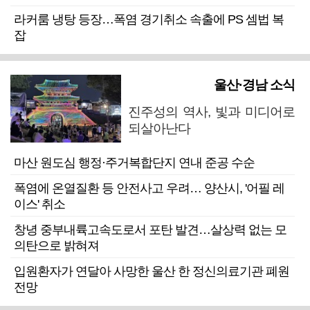
라커룸 냉탕 등장…폭염 경기취소 속출에 PS 셈법 복
잡
울산·경남 소식
진주성의 역사, 빛과 미디어로
되살아난다
마산 원도심 행정·주거복합단지 연내 준공 수순
폭염에 온열질환 등 안전사고 우려… 양산시, '어필 레
이스' 취소
창녕 중부내륙고속도로서 포탄 발견…살상력 없는 모
의탄으로 밝혀져
입원환자가 연달아 사망한 울산 한 정신의료기관 폐원
전망