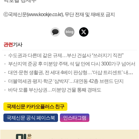
ⓒ국제신문(www.kookje.co.kr), 무단 전재 및 재배포 금지
관련
기사
수도권과 다른데 같은 규제…부산 건설사 “쓰러지기 직전”
부산지역 준공 후 미분양 주택, 석 달 만에 다시 3000가구 넘어서
대연·문현 생활권, 전 세대 4베이 판상형…‘더샵 트리센트’ 내달 분양
더블역세권·평지·학군 ‘삼박자’…대연동 42층 브랜드 단지
바닥 모를 부산상권…미분양 건물 통째 경매도
국제신문 카카오플러스 친구
국제신문 공식 페이스북
인스타그램