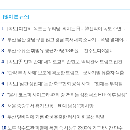
[많이 본 뉴스]
1
[속보] 여전히 ‘독도는 우리땅’ 외치는 日…韓선박이 독도 주변 해양조사 활동하자 반발
2
부산 울산 경남 구름 많고 경남 북서내륙 소나기…폭염·열대야 계속
3
부산 주유소 휘발유 평균가 ℓ당 1849원… 전주보다 3원 ↓
4
[속보]‘尹 탄핵 반대’ 세계로교회 손현보, 백악관서 트럼프 접견
5
‘탄약 부족 사태’ 보도에 격노한 트럼프…군사기밀 유출자 색출 지시
6
[속보] ‘심판 성접대’ 논란 축구협회 공식 사과…“현재는 부적절 행위 없어”
7
"올해 코스피 사이드카 43회 중 25회는 삼전닉스 ETF 이후 발생"
8
서울 중랑구서 흉기 난동…60대 남성 2명 사망
9
부산 앞바다에 기름 425ℓ 유출한 러시아 화물선 적발
10
노후 상수도관 파열에 폭염 속 사상구 2300여 가구 6시간 단수