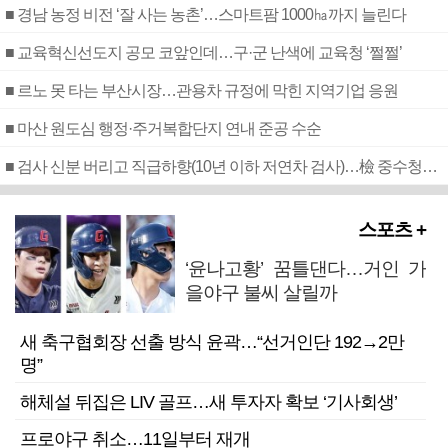
■ 경남 농정 비전 ‘잘 사는 농촌’…스마트팜 1000㏊까지 늘린다
■ 교육혁신선도지 공모 코앞인데…구·군 난색에 교육청 ‘쩔쩔’
■ 르노 못 타는 부산시장…관용차 규정에 막힌 지역기업 응원
■ 마산 원도심 행정·주거복합단지 연내 준공 수순
■ 검사 신분 버리고 직급하향(10년 이하 저연차 검사)…檢 중수청행 기피
스포츠 +
‘윤나고황’ 꿈틀댄다…거인 가
을야구 불씨 살릴까
새 축구협회장 선출 방식 윤곽…“선거인단 192→2만
명”
해체설 뒤집은 LIV 골프…새 투자자 확보 ‘기사회생’
프로야구 취소…11일부터 재개