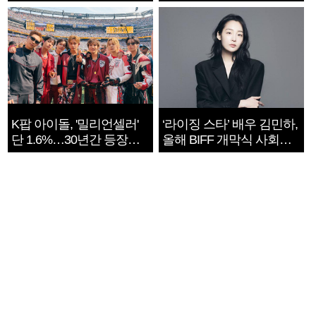
지는 ‘전쟁 속죄’
K팝 아이돌, '밀리언셀러'
‘라이징 스타’ 배우 김민하,
단 1.6%…30년간 등장
올해 BIFF 개막식 사회자
1182개팀 전수조사
확정