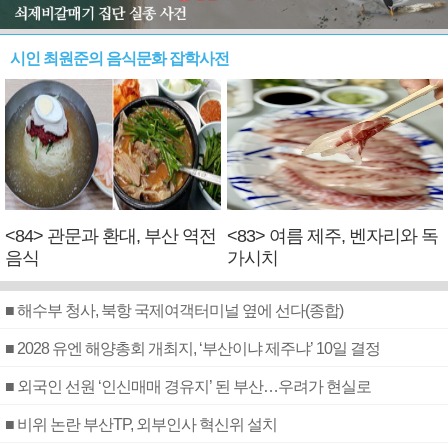
시인 최원준의 음식문화 잡학사전
<84> 관문과 환대, 부산 역전
<83> 여름 제주, 벤자리와 독
음식
가시치
■ 해수부 청사, 북항 국제여객터미널 옆에 선다(종합)
■ 2028 유엔 해양총회 개최지, ‘부산이냐 제주냐’ 10일 결정
■ 외국인 선원 ‘인신매매 경유지’ 된 부산…우려가 현실로
■ 비위 논란 부산TP, 외부인사 혁신위 설치