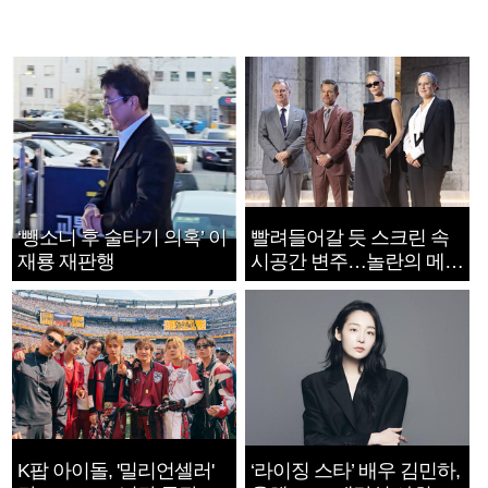
‘뺑소니 후 술타기 의혹’ 이
빨려들어갈 듯 스크린 속
재룡 재판행
시공간 변주…놀란의 메시
지는 ‘전쟁 속죄’
K팝 아이돌, '밀리언셀러'
‘라이징 스타’ 배우 김민하,