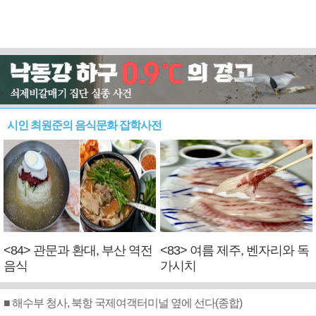
시인 최원준의 음식문화 잡학사전
<84> 관문과 환대, 부산 역전
<83> 여름 제주, 벤자리와 독
음식
가시치
■ 해수부 청사, 북항 국제여객터미널 옆에 선다(종합)