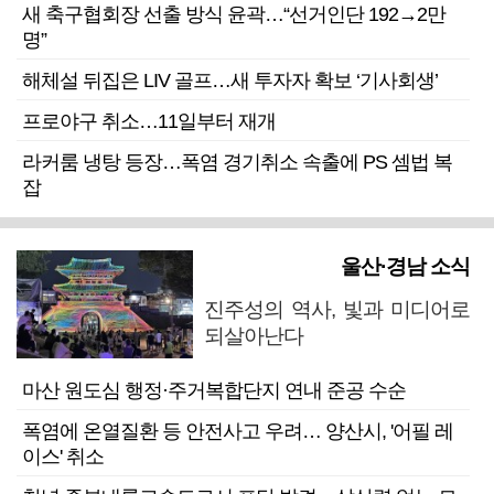
새 축구협회장 선출 방식 윤곽…“선거인단 192→2만
명”
해체설 뒤집은 LIV 골프…새 투자자 확보 ‘기사회생’
프로야구 취소…11일부터 재개
라커룸 냉탕 등장…폭염 경기취소 속출에 PS 셈법 복
잡
울산·경남 소식
진주성의 역사, 빛과 미디어로
되살아난다
마산 원도심 행정·주거복합단지 연내 준공 수순
폭염에 온열질환 등 안전사고 우려… 양산시, '어필 레
이스' 취소