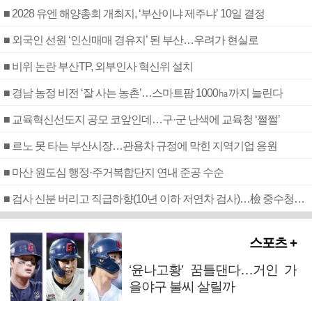
■ 2028 유엔 해양총회 개최지, ‘부산이냐 제주냐’ 10일 결정
■ 외국인 선원 ‘인신매매 경유지’ 된 부산…우려가 현실로
■ 비위 논란 부산TP, 외부인사 혁신위 설치
■ 경남 농정 비전 ‘잘 사는 농촌’…스마트팜 1000㏊까지 늘린다
■ 교육혁신선도지 공모 코앞인데…구·군 난색에 교육청 ‘쩔쩔’
■ 르노 못 타는 부산시장…관용차 규정에 막힌 지역기업 응원
■ 마산 원도심 행정·주거복합단지 연내 준공 수순
■ 검사 신분 버리고 직급하향(10년 이하 저연차 검사)…檢 중수청행 기피
스포츠 +
‘윤나고황’ 꿈틀댄다…거인 가
을야구 불씨 살릴까