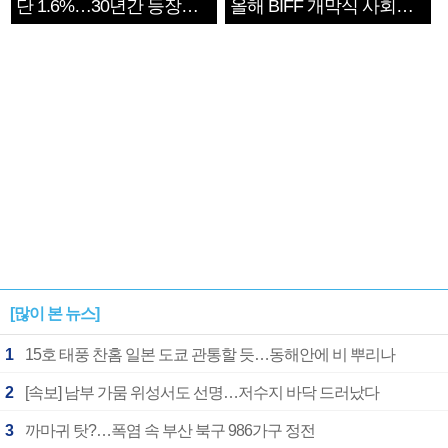
단 1.6%…30년간 등장
올해 BIFF 개막식 사회자
1182개팀 전수조사
확정
[많이 본 뉴스]
1
15호 태풍 찬홈 일본 도쿄 관통할 듯…동해안에 비 뿌리나
2
[속보] 남부 가뭄 위성서도 선명…저수지 바닥 드러났다
3
까마귀 탓?…폭염 속 부산 북구 986가구 정전