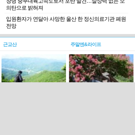
창녕 중부내륙고속도로서 포탄 발견…살상력 없는 모
의탄으로 밝혀져
입원환자가 연달아 사망한 울산 한 정신의료기관 폐원
전망
근교산
주말엔&라이프
근교산&그너머…상주·문경
폭염보다 더 뜨거워라…100
청화산~시루봉
일을 붉게 불태울 ‘선비정신’
피었네
PC버전
엑스
페이스북