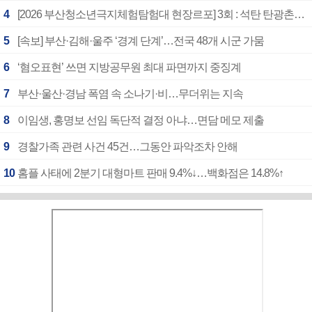
4
[2026 부산청소년극지체험탐험대 현장르포] 3회 : 석탄 탄광촌에서 북극 연구의 중심지로
5
[속보] 부산·김해·울주 ‘경계 단계’…전국 48개 시군 가뭄
6
‘혐오표현’ 쓰면 지방공무원 최대 파면까지 중징계
7
부산·울산·경남 폭염 속 소나기·비…무더위는 지속
8
이임생, 홍명보 선임 독단적 결정 아냐…면담 메모 제출
9
경찰가족 관련 사건 45건…그동안 파악조차 안해
10
홈플 사태에 2분기 대형마트 판매 9.4%↓…백화점은 14.8%↑