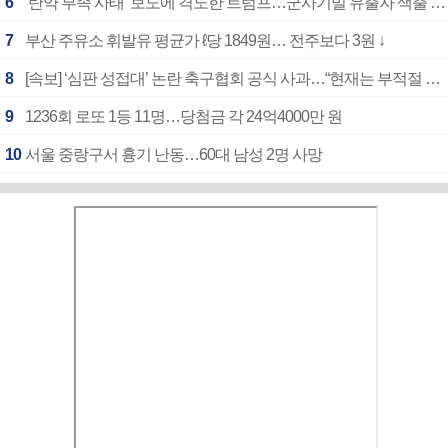
6
‘탄약 부족 사태’ 보도에 격노한 트럼프…군사기밀 유출자 색출 지시
7
부산 주유소 휘발유 평균가 ℓ당 1849원… 전주보다 3원 ↓
8
[속보] ‘심판 성접대’ 논란 축구협회 공식 사과…“현재는 부적절 행위 없어”
9
1236회 로또 1등 11명…당첨금 각 24억4000만 원
10
서울 중랑구서 흉기 난동…60대 남성 2명 사망