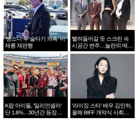
‘뺑소니 후 술타기 의혹’ 이
빨려들어갈 듯 스크린 속
재룡 재판행
시공간 변주…놀란의 메시
지는 ‘전쟁 속죄’
K팝 아이돌, '밀리언셀러'
‘라이징 스타’ 배우 김민하,
단 1.6%…30년간 등장
올해 BIFF 개막식 사회자
1182개팀 전수조사
확정