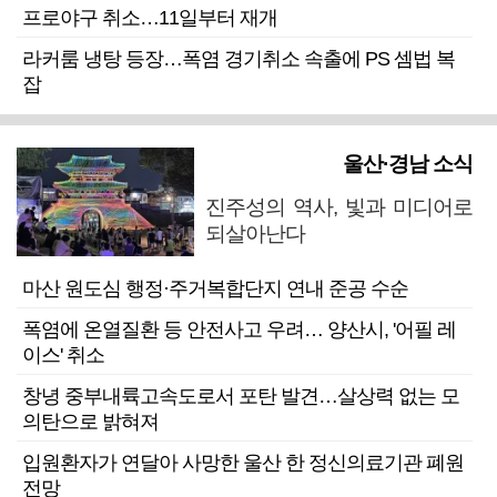
프로야구 취소…11일부터 재개
라커룸 냉탕 등장…폭염 경기취소 속출에 PS 셈법 복
잡
울산·경남 소식
진주성의 역사, 빛과 미디어로
되살아난다
마산 원도심 행정·주거복합단지 연내 준공 수순
폭염에 온열질환 등 안전사고 우려… 양산시, '어필 레
이스' 취소
창녕 중부내륙고속도로서 포탄 발견…살상력 없는 모
의탄으로 밝혀져
입원환자가 연달아 사망한 울산 한 정신의료기관 폐원
전망