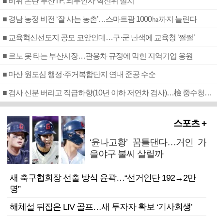
■ 비위 논란 부산TP, 외부인사 혁신위 설치
■ 경남 농정 비전 ‘잘 사는 농촌’…스마트팜 1000㏊까지 늘린다
■ 교육혁신선도지 공모 코앞인데…구·군 난색에 교육청 ‘쩔쩔’
■ 르노 못 타는 부산시장…관용차 규정에 막힌 지역기업 응원
■ 마산 원도심 행정·주거복합단지 연내 준공 수순
■ 검사 신분 버리고 직급하향(10년 이하 저연차 검사)…檢 중수청행 기피
스포츠 +
‘윤나고황’ 꿈틀댄다…거인 가
을야구 불씨 살릴까
새 축구협회장 선출 방식 윤곽…“선거인단 192→2만
명”
해체설 뒤집은 LIV 골프…새 투자자 확보 ‘기사회생’