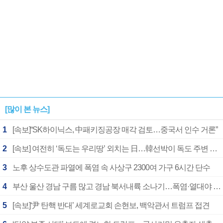
[많이 본 뉴스]
1
[속보]“SK하이닉스, 中패키징공장 매각 검토…중국서 인수 거론”
2
[속보] 여전히 ‘독도는 우리땅’ 외치는 日…韓선박이 독도 주변 해양조사 활동하자 반발
3
노후 상수도관 파열에 폭염 속 사상구 2300여 가구 6시간 단수
4
부산 울산 경남 구름 많고 경남 북서내륙 소나기…폭염·열대야 계속
5
[속보]‘尹 탄핵 반대’ 세계로교회 손현보, 백악관서 트럼프 접견