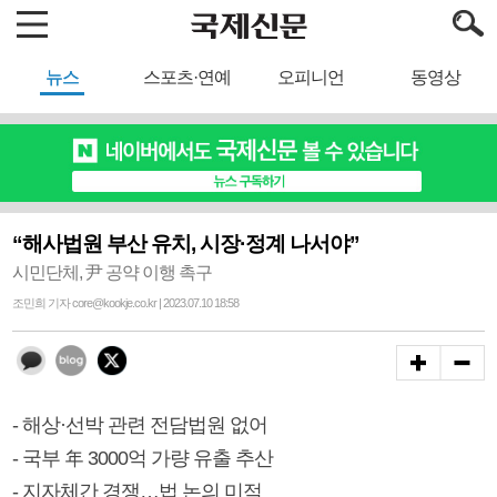
뉴스
스포츠·연예
오피니언
동영상
“해사법원 부산 유치, 시장·정계 나서야”
시민단체, 尹 공약 이행 촉구
조민희 기자 core@kookje.co.kr | 2023.07.10 18:58
- 해상·선박 관련 전담법원 없어
- 국부 年 3000억 가량 유출 추산
- 지자체간 경쟁…법 논의 미적