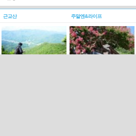
근교산
주말엔&라이프
근교산&그너머…상주·문경
폭염보다 더 뜨거워라…100
청화산~시루봉
일을 붉게 불태울 ‘선비정신’
피었네
PC버전
엑스
페이스북
Copyright ⓒ 2015 All rights reserved by 국제신문