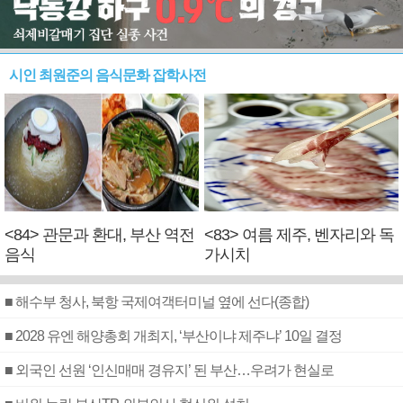
시인 최원준의 음식문화 잡학사전
<84> 관문과 환대, 부산 역전
<83> 여름 제주, 벤자리와 독
음식
가시치
■ 해수부 청사, 북항 국제여객터미널 옆에 선다(종합)
■ 2028 유엔 해양총회 개최지, ‘부산이냐 제주냐’ 10일 결정
■ 외국인 선원 ‘인신매매 경유지’ 된 부산…우려가 현실로