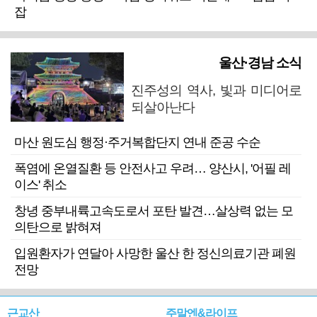
잡
울산·경남 소식
진주성의 역사, 빛과 미디어로
되살아난다
마산 원도심 행정·주거복합단지 연내 준공 수순
폭염에 온열질환 등 안전사고 우려… 양산시, '어필 레
이스' 취소
창녕 중부내륙고속도로서 포탄 발견…살상력 없는 모
의탄으로 밝혀져
입원환자가 연달아 사망한 울산 한 정신의료기관 폐원
전망
근교산
주말엔&라이프