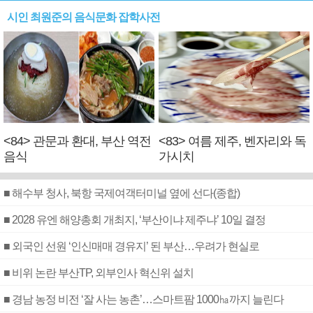
시인 최원준의 음식문화 잡학사전
<84> 관문과 환대, 부산 역전
<83> 여름 제주, 벤자리와 독
음식
가시치
■ 해수부 청사, 북항 국제여객터미널 옆에 선다(종합)
■ 2028 유엔 해양총회 개최지, ‘부산이냐 제주냐’ 10일 결정
■ 외국인 선원 ‘인신매매 경유지’ 된 부산…우려가 현실로
■ 비위 논란 부산TP, 외부인사 혁신위 설치
■ 경남 농정 비전 ‘잘 사는 농촌’…스마트팜 1000㏊까지 늘린다