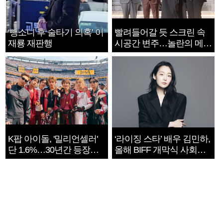
‘뺑소니 후 술타기 의혹’ 이
빨려들어갈 듯 스크린 속
재룡 재판행
시공간 변주…놀란의 메시
지는 ‘전쟁 속죄’
K팝 아이돌, '밀리언셀러'
‘라이징 스타’ 배우 김민하,
단 1.6%…30년간 등장
올해 BIFF 개막식 사회자
1182개팀 전수조사
확정