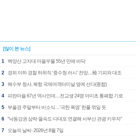
[많이 본 뉴스]
1
백양산 고지대 마을우물 55년 만에 바닥
2
경위 이하 경찰 하위직 ‘중수청 러시’ 전망…檢 기피와 대조
3
해수부 청사, 북항 국제여객터미널 옆에 선다(종합)
4
피란마을 67년 역사인데…전교생 24명 아미초 통폐합 기로
5
부울경 주말부터 비소식…‘극한 폭염’ 한풀 꺾일 듯
6
“낙동강권 삼락·을숙도·다대포 연결해 서부산 관광 키우자”
7
오늘의 날씨- 2026년 8월 7일