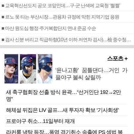
■ 교육혁신선도지 공모 코앞인데…구·군 난색에 교육청 ‘쩔쩔’
■ 르노 못 타는 부산시장…관용차 규정에 막힌 지역기업 응원
■ 마산 원도심 행정·주거복합단지 연내 준공 수순
■ 검사 신분 버리고 직급하향(10년 이하 저연차 검사)…檢 중수청행 기피
스포츠 +
‘윤나고황’ 꿈틀댄다…거인 가
을야구 불씨 살릴까
새 축구협회장 선출 방식 윤곽…“선거인단 192→2만
명”
해체설 뒤집은 LIV 골프…새 투자자 확보 ‘기사회생’
프로야구 취소…11일부터 재개
라커룸 냉탕 등장…폭염 경기취소 속출에 PS 셈법 복