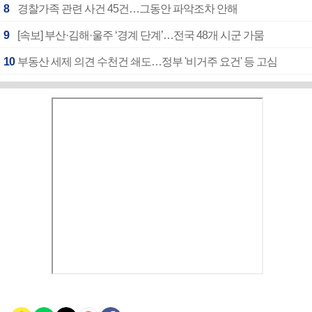
8
경찰가족 관련 사건 45건…그동안 파악조차 안해
9
[속보] 부산·김해·울주 ‘경계 단계’…전국 48개 시군 가뭄
10
부동산 세제 의견 수천건 쇄도…정부 '비거주 요건' 등 고심