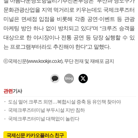
철 아름다운영도항살리기추진본부장은 “부산과 영도구가
문화관광산업을 지역 먹거리로 키우는데도 국제크루즈터
미널은 면세점 입점을 비롯해 각종 공연·이벤트 등 관광
마케팅 방안 하나 없이 방치되고 있다”며 “크루즈 승객을
대상으로 한 야시장이나 전통 공연 등 당장 실행할 수 있
는 프로그램부터라도 추진해야 한다”고 말했다.
ⓒ국제신문(www.kookje.co.kr), 무단 전재 및 재배포 금지
관련
기사
도심 멀어 크루즈 외면…복합시설 증축 등 유인책 찾아야
국제크루즈터미널 부두시설 지반 침하
국제크루즈터미널 대책없이 놀린다
국제신문 카카오플러스 친구