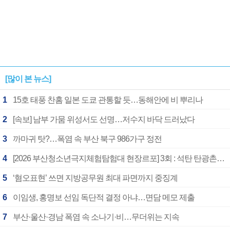
[많이 본 뉴스]
1
15호 태풍 찬홈 일본 도쿄 관통할 듯…동해안에 비 뿌리나
2
[속보] 남부 가뭄 위성서도 선명…저수지 바닥 드러났다
3
까마귀 탓?…폭염 속 부산 북구 986가구 정전
4
[2026 부산청소년극지체험탐험대 현장르포] 3회 : 석탄 탄광촌에서 북극 연구의 중심지로
5
‘혐오표현’ 쓰면 지방공무원 최대 파면까지 중징계
6
이임생, 홍명보 선임 독단적 결정 아냐…면담 메모 제출
7
부산·울산·경남 폭염 속 소나기·비…무더위는 지속