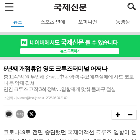
뉴스
스포츠·연예
오피니언
동영상
5년째 개점휴업 영도 크루즈터미널 어쩌나
총 1147억 원 투입해 준공…中 관광객 수요예측실패에 사드·코로
나 등 악재 겹쳐
연간 크루즈 고작 3척 정박…입항재개 맞춰 돌파구 절실
조민희 기자 core@kookje.co.kr | 2023.03.20 21:02
코로나19로 전면 중단됐던 국제여객선·크루즈 입항이 엔