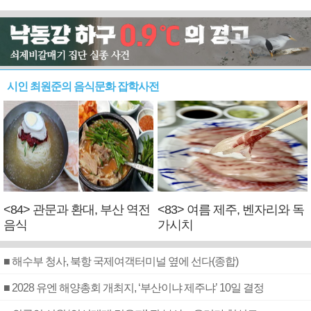
시인 최원준의 음식문화 잡학사전
<84> 관문과 환대, 부산 역전
<83> 여름 제주, 벤자리와 독
음식
가시치
■ 해수부 청사, 북항 국제여객터미널 옆에 선다(종합)
■ 2028 유엔 해양총회 개최지, ‘부산이냐 제주냐’ 10일 결정