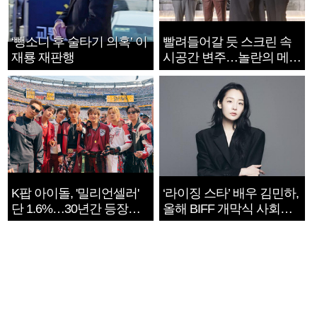
‘뺑소니 후 술타기 의혹’ 이
빨려들어갈 듯 스크린 속
재룡 재판행
시공간 변주…놀란의 메시
지는 ‘전쟁 속죄’
K팝 아이돌, '밀리언셀러'
‘라이징 스타’ 배우 김민하,
단 1.6%…30년간 등장
올해 BIFF 개막식 사회자
1182개팀 전수조사
확정