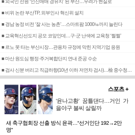
■ 외국인 선원 ‘인신매매 경유지’ 된 부산…우려가 현실로
■ 비위 논란 부산TP, 외부인사 혁신위 설치
■ 경남 농정 비전 ‘잘 사는 농촌’…스마트팜 1000㏊까지 늘린다
■ 교육혁신선도지 공모 코앞인데…구·군 난색에 교육청 ‘쩔쩔’
■ 르노 못 타는 부산시장…관용차 규정에 막힌 지역기업 응원
■ 마산 원도심 행정·주거복합단지 연내 준공 수순
■ 검사 신분 버리고 직급하향(10년 이하 저연차 검사)…檢 중수청행 기피
스포츠 +
‘윤나고황’ 꿈틀댄다…거인 가
을야구 불씨 살릴까
새 축구협회장 선출 방식 윤곽…“선거인단 192→2만
명”