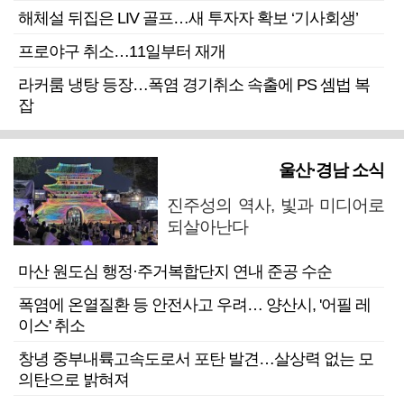
해체설 뒤집은 LIV 골프…새 투자자 확보 ‘기사회생’
프로야구 취소…11일부터 재개
라커룸 냉탕 등장…폭염 경기취소 속출에 PS 셈법 복
잡
울산·경남 소식
진주성의 역사, 빛과 미디어로
되살아난다
마산 원도심 행정·주거복합단지 연내 준공 수순
폭염에 온열질환 등 안전사고 우려… 양산시, '어필 레
이스' 취소
창녕 중부내륙고속도로서 포탄 발견…살상력 없는 모
의탄으로 밝혀져