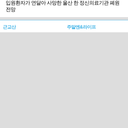
입원환자가 연달아 사망한 울산 한 정신의료기관 폐원
전망
근교산
주말엔&라이프
근교산&그너머…상주·문경
폭염보다 더 뜨거워라…100
청화산~시루봉
일을 붉게 불태울 ‘선비정신’
피었네
PC버전
엑스
페이스북
Copyright ⓒ 2015 All rights reserved by 국제신문