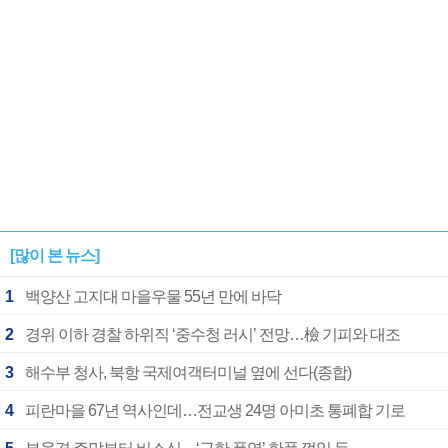
[많이 본 뉴스]
1
백양산 고지대 마을우물 55년 만에 바닥
2
경위 이하 경찰 하위직 ‘중수청 러시’ 전망…檢 기피와 대조
3
해수부 청사, 북항 국제여객터미널 옆에 선다(종합)
4
피란마을 67년 역사인데…전교생 24명 아미초 통폐합 기로