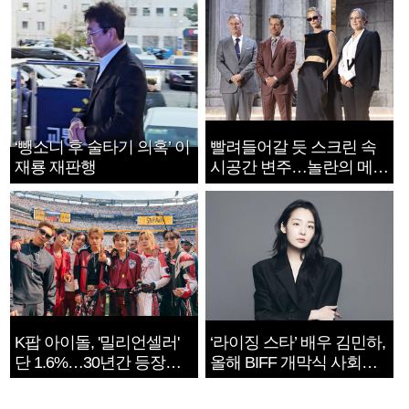
‘뺑소니 후 술타기 의혹’ 이
빨려들어갈 듯 스크린 속
재룡 재판행
시공간 변주…놀란의 메시
지는 ‘전쟁 속죄’
K팝 아이돌, '밀리언셀러'
‘라이징 스타’ 배우 김민하,
단 1.6%…30년간 등장
올해 BIFF 개막식 사회자
1182개팀 전수조사
확정