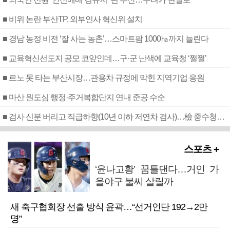
■ 비위 논란 부산TP, 외부인사 혁신위 설치
■ 경남 농정 비전 ‘잘 사는 농촌’…스마트팜 1000㏊까지 늘린다
■ 교육혁신선도지 공모 코앞인데…구·군 난색에 교육청 ‘쩔쩔’
■ 르노 못 타는 부산시장…관용차 규정에 막힌 지역기업 응원
■ 마산 원도심 행정·주거복합단지 연내 준공 수순
■ 검사 신분 버리고 직급하향(10년 이하 저연차 검사)…檢 중수청행 기피
스포츠 +
‘윤나고황’ 꿈틀댄다…거인 가
을야구 불씨 살릴까
새 축구협회장 선출 방식 윤곽…“선거인단 192→2만
명”