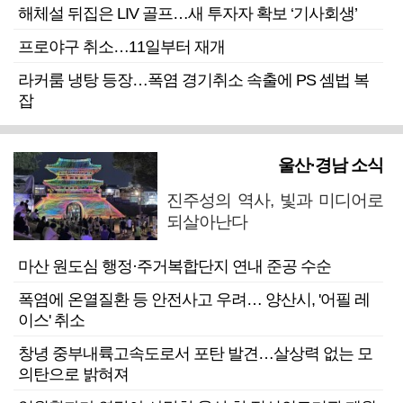
해체설 뒤집은 LIV 골프…새 투자자 확보 ‘기사회생’
프로야구 취소…11일부터 재개
라커룸 냉탕 등장…폭염 경기취소 속출에 PS 셈법 복
잡
울산·경남 소식
진주성의 역사, 빛과 미디어로
되살아난다
마산 원도심 행정·주거복합단지 연내 준공 수순
폭염에 온열질환 등 안전사고 우려… 양산시, '어필 레
이스' 취소
창녕 중부내륙고속도로서 포탄 발견…살상력 없는 모
의탄으로 밝혀져