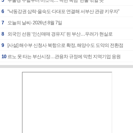
5
부울경 주말부터 비소식…‘극한 폭염’ 한풀 꺾일 듯
6
“낙동강권 삼락·을숙도·다대포 연결해 서부산 관광 키우자”
7
오늘의 날씨- 2026년 8월 7일
8
외국인 선원 ‘인신매매 경유지’ 된 부산…우려가 현실로
9
[사설] 해수부 신청사 북항으로 확정, 해양수도 도약의 전환점
10
르노 못 타는 부산시장…관용차 규정에 막힌 지역기업 응원