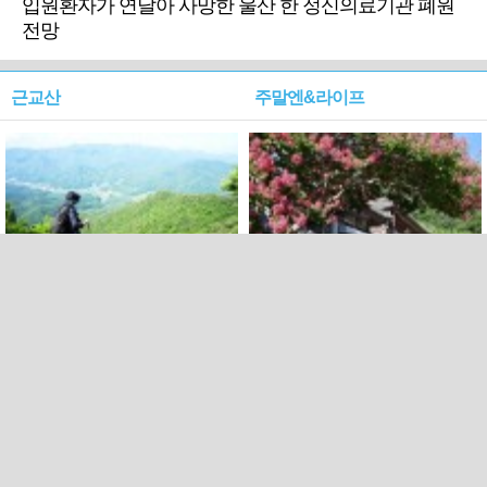
입원환자가 연달아 사망한 울산 한 정신의료기관 폐원
전망
근교산
주말엔&라이프
근교산&그너머…상주·문경
폭염보다 더 뜨거워라…100
청화산~시루봉
일을 붉게 불태울 ‘선비정신’
피었네
PC버전
엑스
페이스북
Copyright ⓒ 2015 All rights reserved by 국제신문