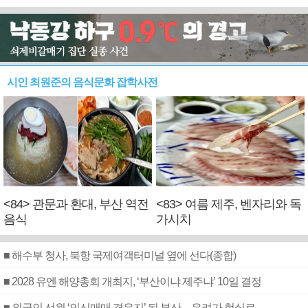
시인 최원준의 음식문화 잡학사전
<84> 관문과 환대, 부산 역전
<83> 여름 제주, 벤자리와 독
음식
가시치
■ 해수부 청사, 북항 국제여객터미널 옆에 선다(종합)
■ 2028 유엔 해양총회 개최지, ‘부산이냐 제주냐’ 10일 결정
■ 외국인 선원 ‘인신매매 경유지’ 된 부산…우려가 현실로