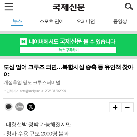
뉴스
스포츠·연예
오피니언
동영상
도심 멀어 크루즈 외면…복합시설 증축 등 유인책 찾아
야
개점휴업 영도 크루즈터미널
조민희 기자 core@kookje.co.kr | 2023.03.20 20:29
- 대형선박 정박 가능해졌지만
- 청사 수용 규모 2000명 불과