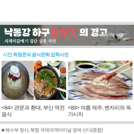
시인 최원준의 음식문화 잡학사전
<84> 관문과 환대, 부산 역전
<83> 여름 제주, 벤자리와 독
음식
가시치
■ 해수부 청사, 북항 국제여객터미널 옆에 선다(종합)