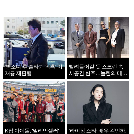
‘뺑소니 후 술타기 의혹’ 이
빨려들어갈 듯 스크린 속
재룡 재판행
시공간 변주…놀란의 메시
지는 ‘전쟁 속죄’
K팝 아이돌, '밀리언셀러'
‘라이징 스타’ 배우 김민하,