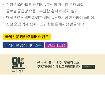
친환경·스마트 항만 ‘대세’, 부산항 과감한 투자 절실
글로벌 공급망 요동…부산항 ‘환적 초격차’ 필요
대체연료 선박엔 과감한 혜택…투자시장 민간참여 늘려야
컨선 운임 약세 심화…신규항로·틈새시장 발굴해야
국제신문 카카오플러스 친구
국제신문 공식 페이스북
인스타그램