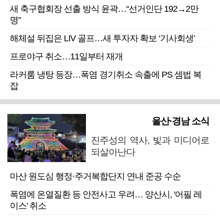
새 축구협회장 선출 방식 윤곽…“선거인단 192→2만
명”
해체설 뒤집은 LIV 골프…새 투자자 확보 ‘기사회생’
프로야구 취소…11일부터 재개
라커룸 냉탕 등장…폭염 경기취소 속출에 PS 셈법 복
잡
울산·경남 소식
진주성의 역사, 빛과 미디어로
되살아난다
마산 원도심 행정·주거복합단지 연내 준공 수순
폭염에 온열질환 등 안전사고 우려… 양산시, '어필 레
이스' 취소