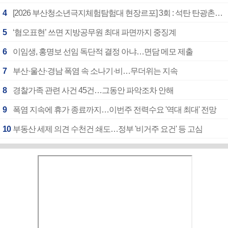
4
[2026 부산청소년극지체험탐험대 현장르포] 3회 : 석탄 탄광촌에서 북극 연구의 중심지로
5
‘혐오표현’ 쓰면 지방공무원 최대 파면까지 중징계
6
이임생, 홍명보 선임 독단적 결정 아냐…면담 메모 제출
7
부산·울산·경남 폭염 속 소나기·비…무더위는 지속
8
경찰가족 관련 사건 45건…그동안 파악조차 안해
9
폭염 지속에 휴가 종료까지…이번주 전력수요 '역대 최대' 전망
10
부동산 세제 의견 수천건 쇄도…정부 '비거주 요건' 등 고심