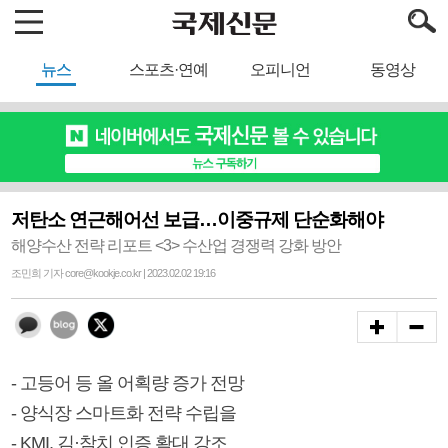
뉴스
스포츠·연예
오피니언
동영상
저탄소 연근해어선 보급…이중규제 단순화해야
해양수산 전략 리포트 <3> 수산업 경쟁력 강화 방안
조민희 기자 core@kookje.co.kr | 2023.02.02 19:16
- 고등어 등 올 어획량 증가 전망
- 양식장 스마트화 전략 수립을
- KMI, 김·참치 인증 확대 강조