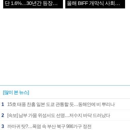
단 1.6%…30년간 등장
올해 BIFF 개막식 사회자
1182개팀 전수조사
확정
[많이 본 뉴스]
1
15호 태풍 찬홈 일본 도쿄 관통할 듯…동해안에 비 뿌리나
2
[속보] 남부 가뭄 위성서도 선명…저수지 바닥 드러났다
3
까마귀 탓?…폭염 속 부산 북구 986가구 정전