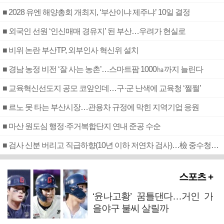
■ 2028 유엔 해양총회 개최지, ‘부산이냐 제주냐’ 10일 결정
■ 외국인 선원 ‘인신매매 경유지’ 된 부산…우려가 현실로
■ 비위 논란 부산TP, 외부인사 혁신위 설치
■ 경남 농정 비전 ‘잘 사는 농촌’…스마트팜 1000㏊까지 늘린다
■ 교육혁신선도지 공모 코앞인데…구·군 난색에 교육청 ‘쩔쩔’
■ 르노 못 타는 부산시장…관용차 규정에 막힌 지역기업 응원
■ 마산 원도심 행정·주거복합단지 연내 준공 수순
■ 검사 신분 버리고 직급하향(10년 이하 저연차 검사)…檢 중수청행 기피
스포츠 +
‘윤나고황’ 꿈틀댄다…거인 가
을야구 불씨 살릴까