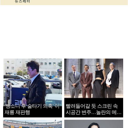
‘뺑소니 후 술타기 의혹’ 이
빨려들어갈 듯 스크린 속
재룡 재판행
시공간 변주…놀란의 메시
지는 ‘전쟁 속죄’