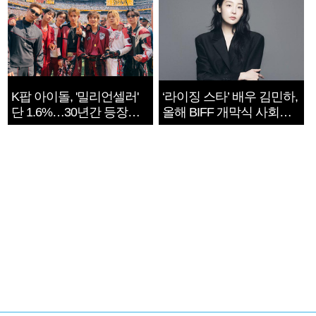
K팝 아이돌, '밀리언셀러'
‘라이징 스타’ 배우 김민하,
단 1.6%…30년간 등장
올해 BIFF 개막식 사회자
1182개팀 전수조사
확정