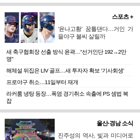
스포츠 +
‘윤나고황’ 꿈틀댄다…거인 가
을야구 불씨 살릴까
새 축구협회장 선출 방식 윤곽…“선거인단 192→2만
명”
해체설 뒤집은 LIV 골프…새 투자자 확보 ‘기사회생’
프로야구 취소…11일부터 재개
라커룸 냉탕 등장…폭염 경기취소 속출에 PS 셈법 복
잡
울산·경남 소식
진주성의 역사, 빛과 미디어로