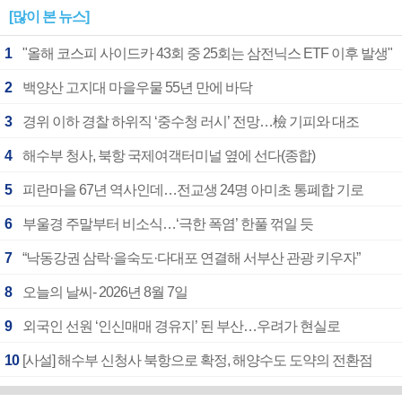
[많이 본 뉴스]
1
"올해 코스피 사이드카 43회 중 25회는 삼전닉스 ETF 이후 발생"
2
백양산 고지대 마을우물 55년 만에 바닥
3
경위 이하 경찰 하위직 ‘중수청 러시’ 전망…檢 기피와 대조
4
해수부 청사, 북항 국제여객터미널 옆에 선다(종합)
5
피란마을 67년 역사인데…전교생 24명 아미초 통폐합 기로
6
부울경 주말부터 비소식…‘극한 폭염’ 한풀 꺾일 듯
7
“낙동강권 삼락·을숙도·다대포 연결해 서부산 관광 키우자”
8
오늘의 날씨- 2026년 8월 7일
9
외국인 선원 ‘인신매매 경유지’ 된 부산…우려가 현실로
10
[사설] 해수부 신청사 북항으로 확정, 해양수도 도약의 전환점