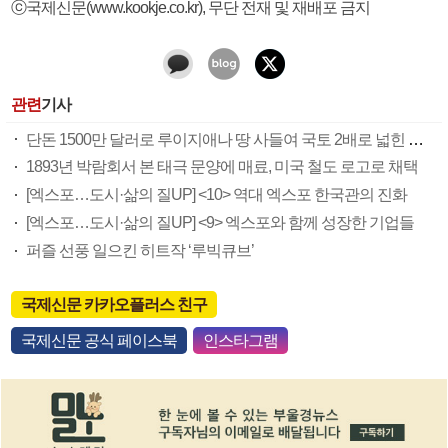
ⓒ국제신문(www.kookje.co.kr), 무단 전재 및 재배포 금지
관련
기사
단돈 1500만 달러로 루이지애나 땅 사들여 국토 2배로 넓힌 미국
1893년 박람회서 본 태극 문양에 매료, 미국 철도 로고로 채택
[엑스포…도시·삶의 질UP] <10> 역대 엑스포 한국관의 진화
[엑스포…도시·삶의 질UP] <9> 엑스포와 함께 성장한 기업들
퍼즐 선풍 일으킨 히트작 ‘루빅큐브’
국제신문 카카오플러스 친구
국제신문 공식 페이스북
인스타그램