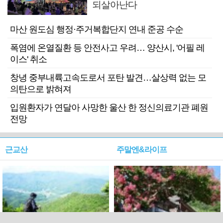
되살아난다
마산 원도심 행정·주거복합단지 연내 준공 수순
폭염에 온열질환 등 안전사고 우려… 양산시, '어필 레
이스' 취소
창녕 중부내륙고속도로서 포탄 발견…살상력 없는 모
의탄으로 밝혀져
입원환자가 연달아 사망한 울산 한 정신의료기관 폐원
전망
근교산
주말엔&라이프