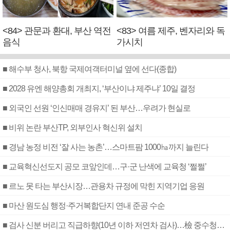
<84> 관문과 환대, 부산 역전
<83> 여름 제주, 벤자리와 독
음식
가시치
■ 해수부 청사, 북항 국제여객터미널 옆에 선다(종합)
■ 2028 유엔 해양총회 개최지, ‘부산이냐 제주냐’ 10일 결정
■ 외국인 선원 ‘인신매매 경유지’ 된 부산…우려가 현실로
■ 비위 논란 부산TP, 외부인사 혁신위 설치
■ 경남 농정 비전 ‘잘 사는 농촌’…스마트팜 1000㏊까지 늘린다
■ 교육혁신선도지 공모 코앞인데…구·군 난색에 교육청 ‘쩔쩔’
■ 르노 못 타는 부산시장…관용차 규정에 막힌 지역기업 응원
■ 마산 원도심 행정·주거복합단지 연내 준공 수순
■ 검사 신분 버리고 직급하향(10년 이하 저연차 검사)…檢 중수청행 기피