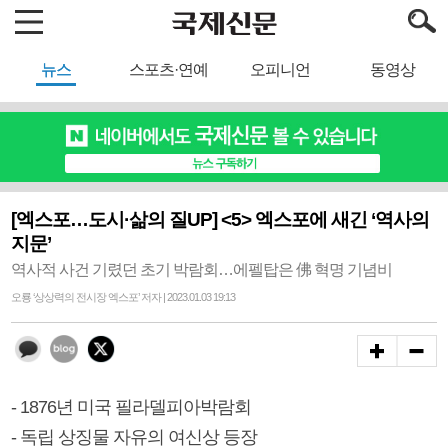
뉴스
스포츠·연예
오피니언
동영상
[엑스포…도시·삶의 질UP] <5> 엑스포에 새긴 ‘역사의
지문’
역사적 사건 기렸던 초기 박람회…에펠탑은 佛 혁명 기념비
오룡 ‘상상력의 전시장 엑스포’ 저자 | 2023.01.03 19:13
- 1876년 미국 필라델피아박람회
- 독립 상징물 자유의 여신상 등장