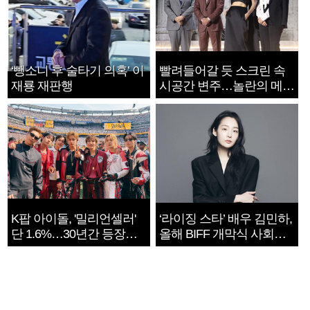
‘뺑소니 후 술타기 의혹’ 이
빨려들어갈 듯 스크린 속
재룡 재판행
시공간 변주…놀란의 메시
지는 ‘전쟁 속죄’
K팝 아이돌, '밀리언셀러'
‘라이징 스타’ 배우 김민하,
단 1.6%…30년간 등장
올해 BIFF 개막식 사회자
1182개팀 전수조사
확정