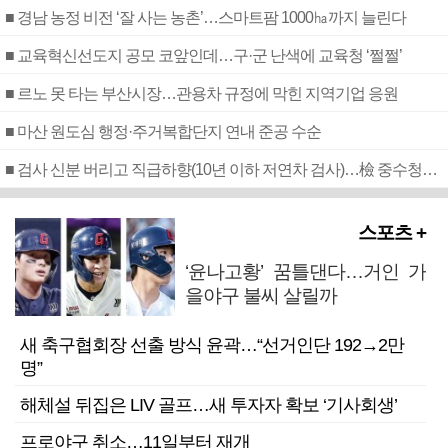
■ 경남 농정 비전 ‘잘 사는 농촌’…스마트팜 1000㏊까지 늘린다
■ 교육혁신선도지 공모 코앞인데…구·군 난색에 교육청 ‘쩔쩔’
■ 르노 못 타는 부산시장…관용차 규정에 막힌 지역기업 응원
■ 마산 원도심 행정·주거복합단지 연내 준공 수순
■ 검사 신분 버리고 직급하향(10년 이하 저연차 검사)…檢 중수청행 기피
스포츠 +
‘윤나고황’ 꿈틀댄다…거인 가
을야구 불씨 살릴까
새 축구협회장 선출 방식 윤곽…“선거인단 192→2만
명”
해체설 뒤집은 LIV 골프…새 투자자 확보 ‘기사회생’
프로야구 취소…11일부터 재개