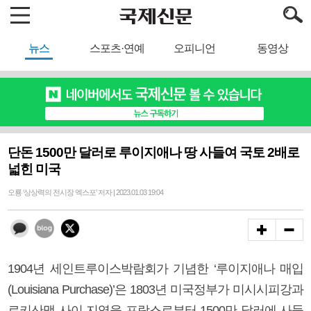
뉴스
스포츠·연예
오피니언
동영상
단돈 1500만 달러로 루이지애나 땅 사들여 국토 2배로
넓힌 미국
오룡 ‘상상력의 전시장 엑스포’ 저자 | 2023.01.03 19:04
1904년 세인트루이스박람회가 기념한 ‘루이지애나 매입
(Louisiana Purchase)’은 1803년 미국정부가 미시시피강과
로키산맥 사이 지역을 프랑스로부터 1500만 달러에 사들