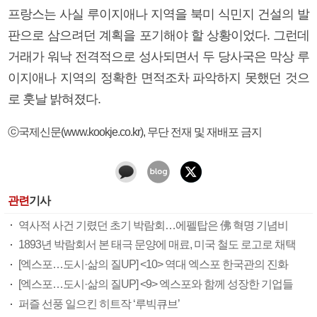
프랑스는 사실 루이지애나 지역을 북미 식민지 건설의 발
판으로 삼으려던 계획을 포기해야 할 상황이었다. 그런데
거래가 워낙 전격적으로 성사되면서 두 당사국은 막상 루
이지애나 지역의 정확한 면적조차 파악하지 못했던 것으
로 훗날 밝혀졌다.
ⓒ국제신문(www.kookje.co.kr), 무단 전재 및 재배포 금지
관련
기사
역사적 사건 기렸던 초기 박람회…에펠탑은 佛 혁명 기념비
1893년 박람회서 본 태극 문양에 매료, 미국 철도 로고로 채택
[엑스포…도시·삶의 질UP] <10> 역대 엑스포 한국관의 진화
[엑스포…도시·삶의 질UP] <9> 엑스포와 함께 성장한 기업들
퍼즐 선풍 일으킨 히트작 ‘루빅큐브’