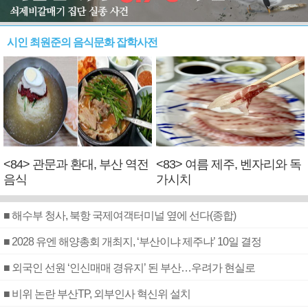
시인 최원준의 음식문화 잡학사전
<84> 관문과 환대, 부산 역전
<83> 여름 제주, 벤자리와 독
음식
가시치
■ 해수부 청사, 북항 국제여객터미널 옆에 선다(종합)
■ 2028 유엔 해양총회 개최지, ‘부산이냐 제주냐’ 10일 결정
■ 외국인 선원 ‘인신매매 경유지’ 된 부산…우려가 현실로
■ 비위 논란 부산TP, 외부인사 혁신위 설치