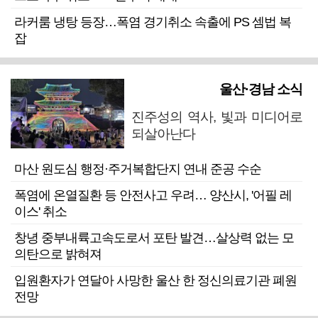
라커룸 냉탕 등장…폭염 경기취소 속출에 PS 셈법 복
잡
울산·경남 소식
진주성의 역사, 빛과 미디어로
되살아난다
마산 원도심 행정·주거복합단지 연내 준공 수순
폭염에 온열질환 등 안전사고 우려… 양산시, '어필 레
이스' 취소
창녕 중부내륙고속도로서 포탄 발견…살상력 없는 모
의탄으로 밝혀져
입원환자가 연달아 사망한 울산 한 정신의료기관 폐원
전망