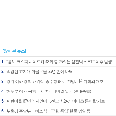
[많이 본 뉴스]
1
"올해 코스피 사이드카 43회 중 25회는 삼전닉스 ETF 이후 발생"
2
백양산 고지대 마을우물 55년 만에 바닥
3
경위 이하 경찰 하위직 ‘중수청 러시’ 전망…檢 기피와 대조
4
해수부 청사, 북항 국제여객터미널 옆에 선다(종합)
5
피란마을 67년 역사인데…전교생 24명 아미초 통폐합 기로
6
부울경 주말부터 비소식…‘극한 폭염’ 한풀 꺾일 듯