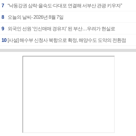
7
“낙동강권 삼락·을숙도·다대포 연결해 서부산 관광 키우자”
8
오늘의 날씨- 2026년 8월 7일
9
외국인 선원 ‘인신매매 경유지’ 된 부산…우려가 현실로
10
[사설] 해수부 신청사 북항으로 확정, 해양수도 도약의 전환점