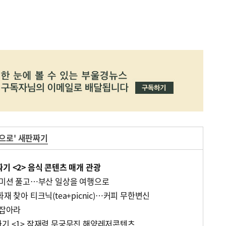
으로' 새판짜기
기 <2> 음식 콘텐츠 매개 관광
을 미션 풀고…부산 일상을 여행으로
재 찾아 티크닉(tea+picnic)…커피 무한변신
 잡아라
짜기 <1> 잠재력 무궁무진 해양레저콘텐츠