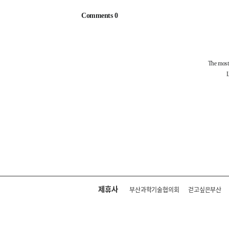
제휴사
부산과학기술협의회
걷고싶은부산
회사소개
전화안내