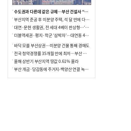
수도권과 다른데 같은 규제…부산 건설사 “쓰러지기 직전”
부산지역 준공 후 미분양 주택, 석 달 만에 다시 3000가구 넘어서
대연·문현 생활권, 전 세대 4베이 판상형…‘더샵 트리센트’ 내달 분양
더블역세권·평지·학군 ‘삼박자’…대연동 42층 브랜드 단지
바닥 모를 부산상권…미분양 건물 통째 경매도
전국 청약경쟁률 35개월 만에 최저…부산 미분양 ‘적체’ 심화
올해 상반기 부산지역 땅값 0.61% 올라
부산 개금·당감동에 주거지-백양산 연결 녹지 조성