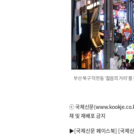
부산 북구 덕천동 ‘젊음의 거리’를
ⓒ국제신문(www.kookje.co.
재 및 재배포 금지
▶
[국제신문 페이스북]
[국제