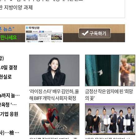
한 지방이양 과제
합)
10일 결정
 현실로
‘라이징 스타’ 배우 김민하, 올
금정산 작은 암자에 핀 ‘희망
■ 경남 농정 비전 ‘잘 사는 농촌’…스마트팜 1000㏊까지 늘린다
해 BIFF 개막식 사회자 확정
의 꽃’
■ 교육혁신선도지 공모 코앞인데…구·군 난색에 교육청 ‘쩔쩔’
역기업 응원
■ 검사 신분 버리고 직급하향(10년 이하 저연차 검사)…檢 중수청행 기피