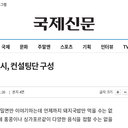
타그램
국제
문화
주말엔
스포츠
기획
인터뷰
T
시, 컨설팅단 구성
1:26
| 본지 4면
글자 크기
 밀면만 이야기하는데 언제까지 돼지국밥만 먹을 수는 없
데 홍콩이나 싱가포르같이 다양한 음식을 접할 수는 없을