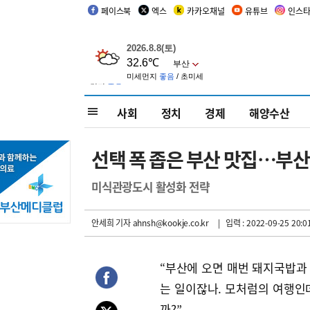
페이스북
엑스
카카오채널
유튜브
인스
사회
정치
경제
해양수산
선택 폭 좁은 부산 맛집…부산
미식관광도시 활성화 전략
안세희 기자
ahnsh@kookje.co.kr
| 입력 : 2022-09-25 20:0
“부산에 오면 매번 돼지국밥과
는 일이잖나. 모처럼의 여행인
까?”