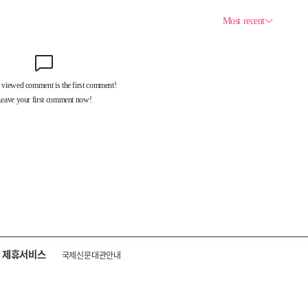
제휴서비스
국제신문대관안내
광고안내
구독신청
독자투고
기사제보
개인정보취급방침
언론윤리강