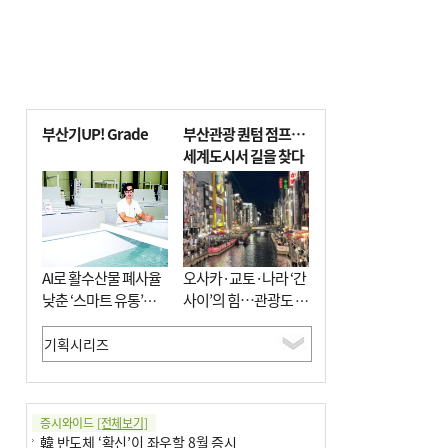
부산기UP! Grade
부산관광 퀀텀 점프…
세계도시서 길을 찾다
AI로 활수산물 폐사율
오사카·교토·나라 ‘간
낮춘 ‘스마트 유통’…
사이’의 힘…관광도 뭉
사막·산악지대 수출
쳐야 흥한다
도전
증시와이드
[전체보기]
韓 반도체 ‘확신’이 좌우할 8월 증시