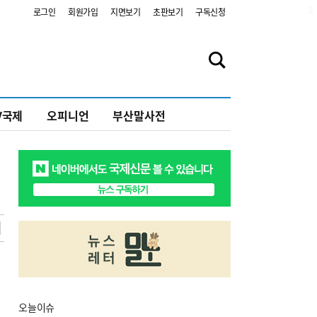
2
로그인
회원가입
지면보기
초판보기
구독신청
V국제
오피니언
부산말사전
오늘
이슈