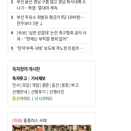
2
부산 울산 경남 구름 많고 경남 북서내륙 소
나기…폭염·열대야 계속
3
부산 주유소 휘발유 평균가 ℓ당 1849원…
전주보다 3원 ↓
4
[속보] ‘심판 성접대’ 논란 축구협회 공식 사
과…“현재는 부적절 행위 없어”
5
‘탄약 부족 사태’ 보도에 격노한 트럼프…
군사기밀 유출자 색출 지시
6
"올해 코스피 사이드카 43회 중 25회는 삼
독자참여 게시판
전닉스 ETF 이후 발생"
독자투고
|
기사제보
7
[속보]‘尹 탄핵 반대’ 세계로교회 손현보,
인사
|
모임
|
개업
|
결혼
|
출산
|
동정
|
부고
백악관서 트럼프 접견
산행안내
|
산행후기
|
산행사진
8
서울 중랑구서 흉기 난동…60대 남성 2명
등산
가이드
|
낚시
가이드
사망
9
부산 앞바다에 기름 425ℓ 유출한 러시아 화
물선 적발
[이슈]
홈플러스 사태
10
입추 지났지만 푹푹 찐다…온열질환자 10