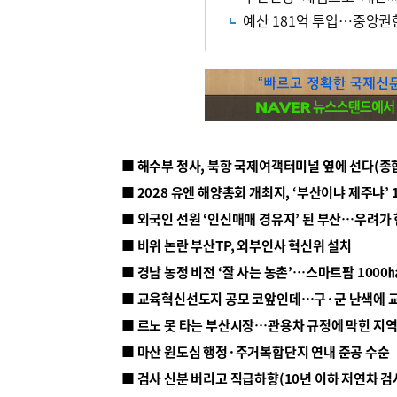
예산 181억 투입…중앙권
■ 해수부 청사, 북항 국제여객터미널 옆에 선다(종
■ 2028 유엔 해양총회 개최지, ‘부산이냐 제주냐’ 
■ 외국인 선원 ‘인신매매 경유지’ 된 부산…우려가
■ 비위 논란 부산TP, 외부인사 혁신위 설치
■ 르노 못 타는 부산시장…관용차 규정에 막힌 지
■ 마산 원도심 행정·주거복합단지 연내 준공 수순