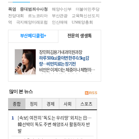
폭염
중대범죄수사청
해양수산부
더불어민주당
전당대회
르노코리아
부산관광
교육혁신선도지
역
극지해양미래포럼
인신매매
UN해양총회
부산메디클럽+
전문의 생생톡
장민희김용기내과의원과장
하루 500㎉ 줄이면 한주 0.5㎏ 감
량…비만치료는 장기전
비만은 이제 더는 체중이나 체형의 문
제가 아니다. 하나의 질병으로 인지
하고 치료와 관리를 해야 한다. 세계
보건기구(WHO)는 이미 1994년 비만
많이 본 뉴스
을 인류의 중요한
종합
정치
경제
사회
스포츠
1
[속보] 여전히 ‘독도는 우리땅’ 외치는 日…
韓선박이 독도 주변 해양조사 활동하자 반
발