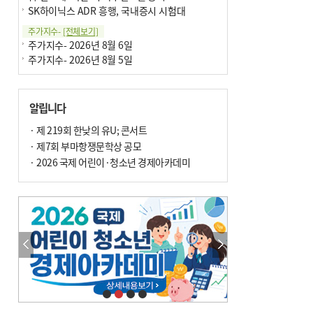
SK하이닉스 ADR 흥행, 국내증시 시험대
주가지수-
[전체보기]
주가지수- 2026년 8월 6일
주가지수- 2026년 8월 5일
알립니다
· 제 219회 한낮의 유U; 콘서트
· 제7회 부마항쟁문학상 공모
· 2026 국제 어린이·청소년 경제아카데미