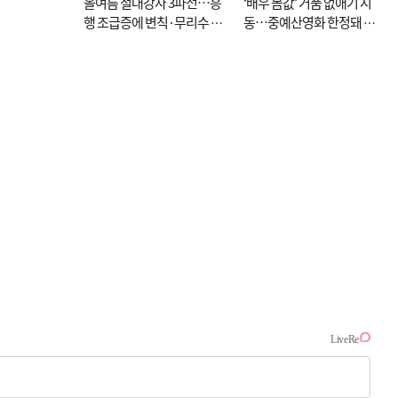
올여름 절대강자 3파전…흥
‘배우 몸값’ 거품 없애기 시
행 조급증에 변칙·무리수 마
동…중예산영화 한정돼 실
케팅도
효성 의문도