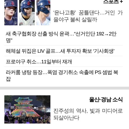
스포츠 +
‘윤나고황’ 꿈틀댄다…거인 가
을야구 불씨 살릴까
새 축구협회장 선출 방식 윤곽…“선거인단 192→2만
명”
해체설 뒤집은 LIV 골프…새 투자자 확보 ‘기사회생’
프로야구 취소…11일부터 재개
라커룸 냉탕 등장…폭염 경기취소 속출에 PS 셈법 복
잡
울산·경남 소식
진주성의 역사, 빛과 미디어로
되살아난다