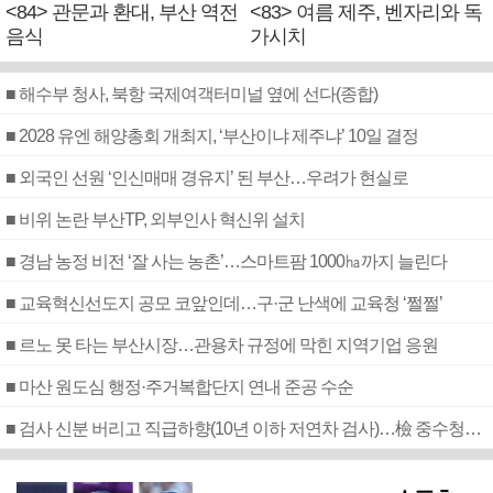
<84> 관문과 환대, 부산 역전
<83> 여름 제주, 벤자리와 독
음식
가시치
■ 해수부 청사, 북항 국제여객터미널 옆에 선다(종합)
■ 2028 유엔 해양총회 개최지, ‘부산이냐 제주냐’ 10일 결정
■ 외국인 선원 ‘인신매매 경유지’ 된 부산…우려가 현실로
■ 비위 논란 부산TP, 외부인사 혁신위 설치
■ 경남 농정 비전 ‘잘 사는 농촌’…스마트팜 1000㏊까지 늘린다
■ 교육혁신선도지 공모 코앞인데…구·군 난색에 교육청 ‘쩔쩔’
■ 르노 못 타는 부산시장…관용차 규정에 막힌 지역기업 응원
■ 마산 원도심 행정·주거복합단지 연내 준공 수순
■ 검사 신분 버리고 직급하향(10년 이하 저연차 검사)…檢 중수청행 기피