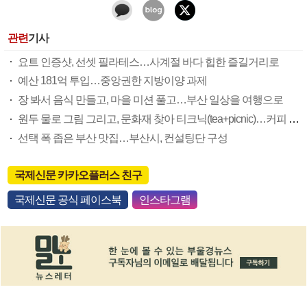
관련
기사
요트 인증샷, 선셋 필라테스…사계절 바다 힙한 즐길거리로
예산 181억 투입…중앙권한 지방이양 과제
장 봐서 음식 만들고, 마을 미션 풀고…부산 일상을 여행으로
원두 물로 그림 그리고, 문화재 찾아 티크닉(tea+picnic)…커피 무한변신
선택 폭 좁은 부산 맛집…부산시, 컨설팅단 구성
국제신문 카카오플러스 친구
국제신문 공식 페이스북
인스타그램