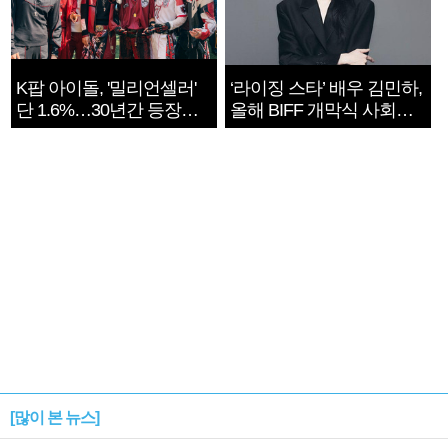
K팝 아이돌, '밀리언셀러'
‘라이징 스타’ 배우 김민하,
단 1.6%…30년간 등장
올해 BIFF 개막식 사회자
1182개팀 전수조사
확정
[많이 본 뉴스]