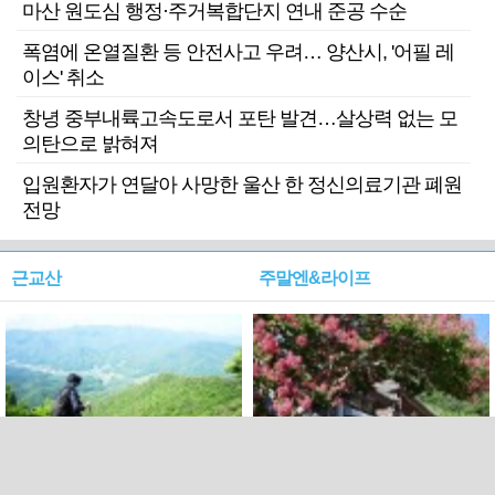
마산 원도심 행정·주거복합단지 연내 준공 수순
폭염에 온열질환 등 안전사고 우려… 양산시, '어필 레
이스' 취소
창녕 중부내륙고속도로서 포탄 발견…살상력 없는 모
의탄으로 밝혀져
입원환자가 연달아 사망한 울산 한 정신의료기관 폐원
전망
근교산
주말엔&라이프
근교산&그너머…상주·문경
폭염보다 더 뜨거워라…100