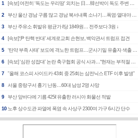
1
[속보] 여전히 ‘독도는 우리땅’ 외치는 日…韓선박이 독도 주변 해양조사 활동하자 반발
2
부산 울산 경남 구름 많고 경남 북서내륙 소나기…폭염·열대야 계속
3
부산 주유소 휘발유 평균가 ℓ당 1849원… 전주보다 3원 ↓
4
[속보]‘尹 탄핵 반대’ 세계로교회 손현보, 백악관서 트럼프 접견
5
‘탄약 부족 사태’ 보도에 격노한 트럼프…군사기밀 유출자 색출 지시
6
[속보] ‘심판 성접대’ 논란 축구협회 공식 사과…“현재는 부적절 행위 없어”
7
"올해 코스피 사이드카 43회 중 25회는 삼전닉스 ETF 이후 발생"
8
서울 중랑구서 흉기 난동…60대 남성 2명 사망
9
부산 앞바다에 기름 425ℓ 유출한 러시아 화물선 적발
10
노후 상수도관 파열에 폭염 속 사상구 2300여 가구 6시간 단수