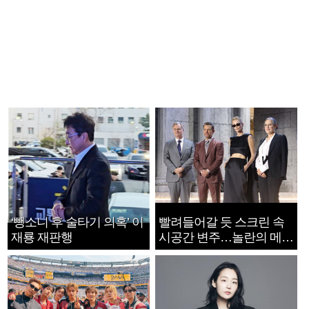
‘뺑소니 후 술타기 의혹’ 이
빨려들어갈 듯 스크린 속
재룡 재판행
시공간 변주…놀란의 메시
지는 ‘전쟁 속죄’