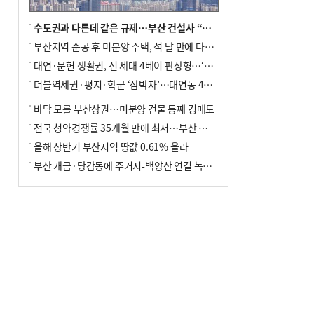
수도권과 다른데 같은 규제…부산 건설사 “쓰러지기 직전”
부산지역 준공 후 미분양 주택, 석 달 만에 다시 3000가구 넘어서
대연·문현 생활권, 전 세대 4베이 판상형…‘더샵 트리센트’ 내달 분양
더블역세권·평지·학군 ‘삼박자’…대연동 42층 브랜드 단지
바닥 모를 부산상권…미분양 건물 통째 경매도
전국 청약경쟁률 35개월 만에 최저…부산 미분양 ‘적체’ 심화
올해 상반기 부산지역 땅값 0.61% 올라
부산 개금·당감동에 주거지-백양산 연결 녹지 조성