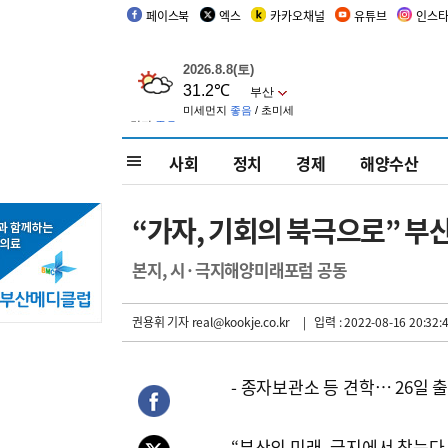
페이스북
엑스
카카오채널
유튜브
인스
사회
정치
경제
해양수산
“가자, 기회의 북극으로” 
본지, 시·극지해양미래포럼 공동
권용휘 기자
real@kookje.co.kr
| 입력 : 2022-08-16 20:32:
- 종자보관소 등 견학… 26일 
“부산의 미래, 극지에서 찾는다.