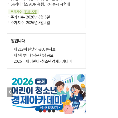
SK하이닉스 ADR 흥행, 국내증시 시험대
주가지수-
[전체보기]
주가지수- 2026년 8월 6일
주가지수- 2026년 8월 5일
알립니다
· 제 219회 한낮의 유U; 콘서트
· 제7회 부마항쟁문학상 공모
· 2026 국제 어린이·청소년 경제아카데미