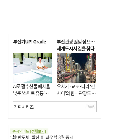
부산기UP! Grade
부산관광 퀀텀 점프…
세계도시서 길을 찾다
AI로 활수산물 폐사율
오사카·교토·나라 ‘간
낮춘 ‘스마트 유통’…
사이’의 힘…관광도 뭉
사막·산악지대 수출
쳐야 흥한다
도전
증시와이드
[전체보기]
韓 반도체 ‘확신’이 좌우할 8월 증시