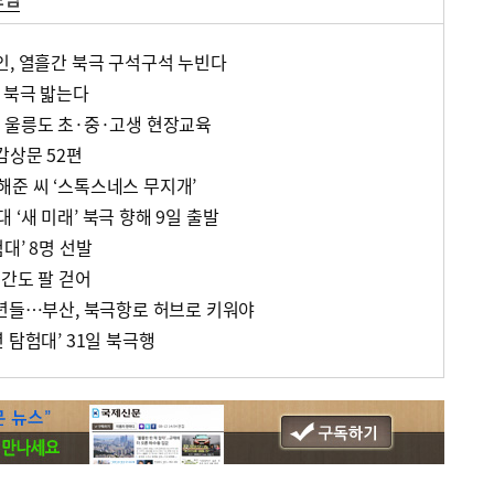
인, 열흘간 북극 구석구석 누빈다
 북극 밟는다
 울릉도 초·중·고생 현장교육
감상문 52편
준 씨 ‘스톡스네스 무지개’
‘새 미래’ 북극 향해 9일 출발
대’ 8명 선발
민간도 팔 걷어
소년들…부산, 북극항로 허브로 키워야
 탐험대’ 31일 북극행