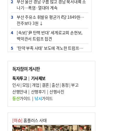
2
부산 울산 경남 구름 많고 경남 북서내륙 소
나기…폭염·열대야 계속
3
부산 주유소 휘발유 평균가 ℓ당 1849원…
전주보다 3원 ↓
4
[속보]‘尹 탄핵 반대’ 세계로교회 손현보,
백악관서 트럼프 접견
5
‘탄약 부족 사태’ 보도에 격노한 트럼프…
군사기밀 유출자 색출 지시
6
[속보] ‘심판 성접대’ 논란 축구협회 공식 사
독자참여 게시판
과…“현재는 부적절 행위 없어”
독자투고
|
기사제보
7
"올해 코스피 사이드카 43회 중 25회는 삼
인사
|
모임
|
개업
|
결혼
|
출산
|
동정
|
부고
전닉스 ETF 이후 발생"
산행안내
|
산행후기
|
산행사진
8
서울 중랑구서 흉기 난동…60대 남성 2명
등산
가이드
|
낚시
가이드
사망
9
부산 앞바다에 기름 425ℓ 유출한 러시아 화
물선 적발
[이슈]
홈플러스 사태
10
입추 지났지만 푹푹 찐다…온열질환자 10