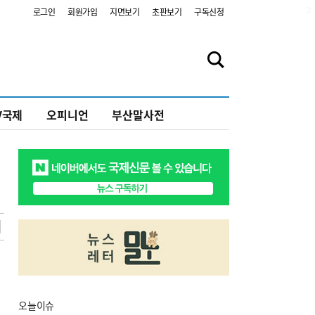
2
로그인
회원가입
지면보기
초판보기
구독신청
V국제
오피니언
부산말사전
오늘
이슈