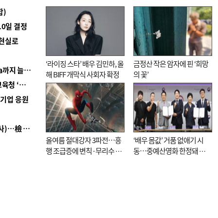
합)
10일 결정
 현실로
‘라이징 스타’ 배우 김민하, 올
금정산 작은 암자에 핀 ‘희망
■ 경남 농정 비전 ‘잘 사는 농촌’…스마트팜 1000㏊까지 늘린다
해 BIFF 개막식 사회자 확정
의 꽃’
■ 교육혁신선도지 공모 코앞인데…구·군 난색에 교육청 ‘쩔쩔’
역기업 응원
■ 검사 신분 버리고 직급하향(10년 이하 저연차 검사)…檢 중수청행 기피
올여름 절대강자 3파전…흥
‘배우 몸값’ 거품 없애기 시
행 조급증에 변칙·무리수 마
동…중예산영화 한정돼 실
케팅도
효성 의문도