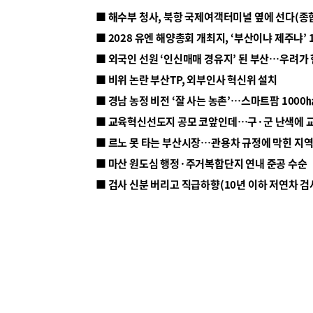
■ 해수부 청사, 북항 국제여객터미널 옆에 선다(종
■ 2028 유엔 해양총회 개최지, ‘부산이냐 제주냐’ 
■ 외국인 선원 ‘인신매매 경유지’ 된 부산…우려가
■ 비위 논란 부산TP, 외부인사 혁신위 설치
■ 르노 못 타는 부산시장…관용차 규정에 막힌 지
■ 마산 원도심 행정·주거복합단지 연내 준공 수순