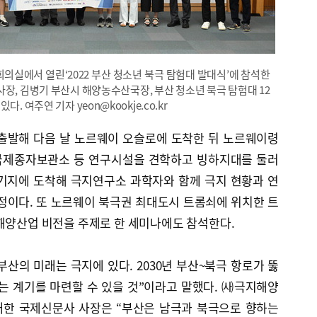
 회의실에서 열린‘2022 부산 청소년 북극 탐험대 발대식’에 참석한
사장, 김병기 부산시 해양농수산국장, 부산 청소년 북극 탐험대 12
. 여주연 기자 yeon@kookje.co.kr
 출발해 다음 날 노르웨이 오슬로에 도착한 뒤 노르웨이령
국제종자보관소 등 연구시설을 견학하고 빙하지대를 둘러
학기지에 도착해 극지연구소 과학자와 함께 극지 현황과 연
정이다. 또 노르웨이 북극권 최대도시 트롬쇠에 위치한 트
해양산업 비전을 주제로 한 세미나에도 참석한다.
산의 미래는 극지에 있다. 2030년 부산~북극 항로가 뚫
는 계기를 마련할 수 있을 것”이라고 말했다. ㈔극지해양
재한 국제신문사 사장은 “부산은 남극과 북극으로 향하는