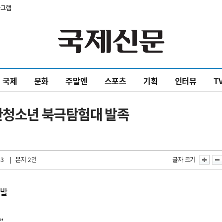
타그램
국제
문화
주말엔
스포츠
기획
인터뷰
T
부산청소년 북극탐험대 발족
43
| 본지 2면
글자 크기
출발
”