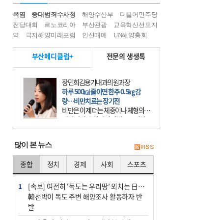
폭염
중대범죄수사청
해양수산부
더불어민주당
전당대회
르노코리아
부산관광
교육혁신선도지
역
극지해양미래포럼
인신매매
UN해양총회
부산메디클럽+
전문의 생생톡
장민희김용기내과의원과장
하루 500㎉ 줄이면 한주 0.5㎏ 감
량…비만치료는 장기전
비만은 이제 더는 체중이나 체형의 문
제가 아니다. 하나의 질병으로 인지
하고 치료와 관리를 해야 한다. 세계
보건기구(WHO)는 이미 1994년 비만
많이 본 뉴스
을 인류의 중요한
종합
정치
경제
사회
스포츠
1
[속보] 여전히 ‘독도는 우리땅’ 외치는 日…
韓선박이 독도 주변 해양조사 활동하자 반
발