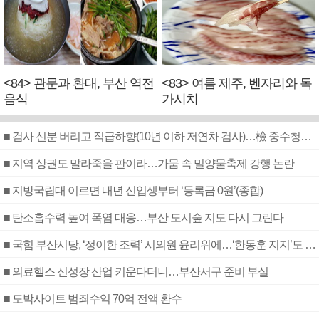
<84> 관문과 환대, 부산 역전
<83> 여름 제주, 벤자리와 독
음식
가시치
■ 검사 신분 버리고 직급하향(10년 이하 저연차 검사)…檢 중수청행 기피
■ 지역 상권도 말라죽을 판이라…가뭄 속 밀양물축제 강행 논란
■ 지방국립대 이르면 내년 신입생부터 ‘등록금 0원’(종합)
■ 탄소흡수력 높여 폭염 대응…부산 도시숲 지도 다시 그린다
■ 국힘 부산시당, ‘정이한 조력’ 시의원 윤리위에…‘한동훈 지지’도 신고접수
■ 의료헬스 신성장 산업 키운다더니…부산서구 준비 부실
■ 도박사이트 범죄수익 70억 전액 환수