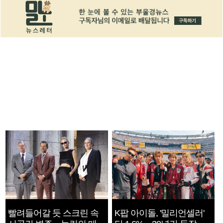
빨려들어갈 듯 스크린 속
K팝 아이돌, '밀리언셀러'