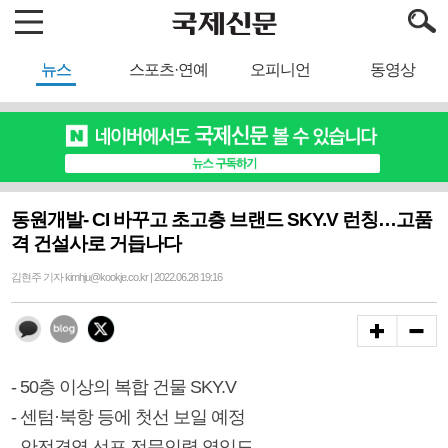
뉴스
스포츠·연예
오피니언
동영상
동원개발- CI 바꾸고 초고층 브랜드 SKY.V 런칭…고품
격 건설사로 거듭나다
김현주 기자 kimhju@kookje.co.kr | 2022.06.28 19:16
- 50층 이상의 복합 건물 SKY.V
- 센텀·북항 등에 첫선 보일 예정
- 안전경영 선포 전문인력 영입도