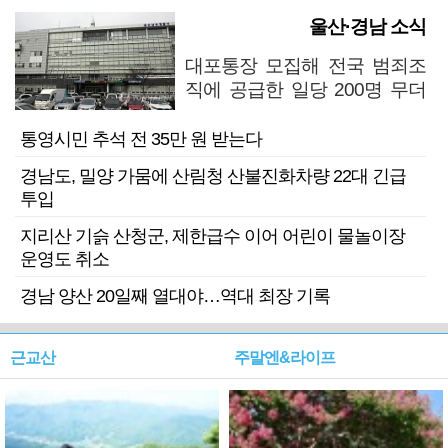
울산·경남 소식
대포통장 모집해 전국 범죄조
직에 공급한 일당 200명 무더
기 검거
통영시민 추석 전 35만 원 받는다
경남도, 밀양 가뭄에 산림청 산불진화차량 22대 긴급
투입
지리산 기슭 산청군, 제한급수 이어 어린이 물놀이장
운영도 취소
경남 양산 20일째 열대야…역대 최장 기록
근교산
주말엔&라이프