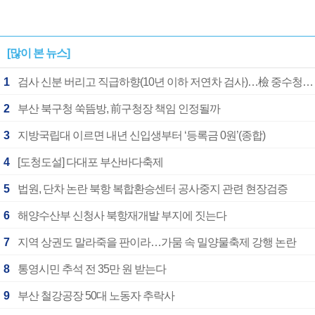
[많이 본 뉴스]
1
검사 신분 버리고 직급하향(10년 이하 저연차 검사)…檢 중수청행 기피
2
부산 북구청 쑥뜸방, 前구청장 책임 인정될까
3
지방국립대 이르면 내년 신입생부터 ‘등록금 0원’(종합)
4
[도청도설] 다대포 부산바다축제
5
법원, 단차 논란 북항 복합환승센터 공사중지 관련 현장검증
6
해양수산부 신청사 북항재개발 부지에 짓는다
7
지역 상권도 말라죽을 판이라…가뭄 속 밀양물축제 강행 논란
8
통영시민 추석 전 35만 원 받는다
9
부산 철강공장 50대 노동자 추락사