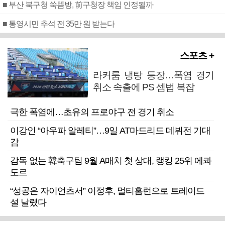
■ 부산 북구청 쑥뜸방, 前구청장 책임 인정될까
■ 통영시민 추석 전 35만 원 받는다
스포츠 +
라커룸 냉탕 등장…폭염 경기
취소 속출에 PS 셈법 복잡
극한 폭염에…초유의 프로야구 전 경기 취소
이강인 “아우파 알레티”…9일 AT마드리드 데뷔전 기대
감
감독 없는 韓축구팀 9월 A매치 첫 상대, 랭킹 25위 에콰
도르
“성공은 자이언츠서” 이정후, 멀티홈런으로 트레이드
설 날렸다