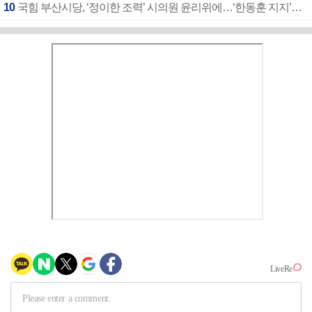
10
국힘 부산시당, ‘정이한 조력’ 시의원 윤리위에…‘한동훈 지지’도 신고접수