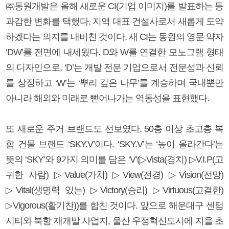
㈜동원개발은 올해 새로운 CI(기업 이미지)를 발표하는 등
과감한 변화를 택했다. 지역 대표 건설사로서 새롭게 도약
하겠다는 의지를 내비친 것이다. 새 CI는 동원의 영문 약자
‘DW’를 전면에 내세웠다. D와 W를 연결한 모노그램 형태
의 디자인으로, ‘D’는 개발 전문 기업으로서 전문성과 신뢰
를 상징하고 ‘W’는 ‘뿌리 깊은 나무’를 계승하며 국내뿐만
아니라 해외와 미래로 뻗어나가는 역동성을 표현했다.
또 새로운 주거 브랜드도 선보였다. 50층 이상 초고층 복
합 건물 브랜드 ‘SKY.V’이다. ‘SKY.V’는 ‘높이 올라간다’는
뜻의 ‘SKY’와 9가지 의미를 담은 ‘V’(▷Vista(경치) ▷V.I.P(고
귀한 사람) ▷Value(가치) ▷View(전경) ▷Vision(전망)
▷Vital(생명력 있는) ▷Victory(승리) ▷Virtuous(고결한)
▷Vigorous(활기찬))를 합친 것이다. 앞으로 해운대구 센텀
시티와 북항 재개발 사업지, 울산 우정혁신도시에 지을 초