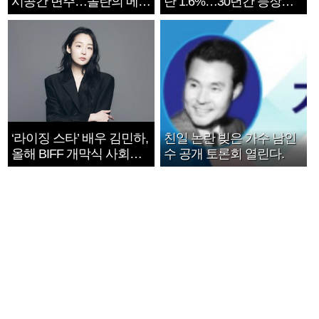
시공간 변주…놀란의 메시
단 1.6%…30년간 등장
지는 ‘전쟁 속죄’
1182개팀 전수조사
‘라이징 스타’ 배우 김민하,
친일 논란 빚은 가수 남인
올해 BIFF 개막식 사회자
수 공개 토론회 열린다.
확정