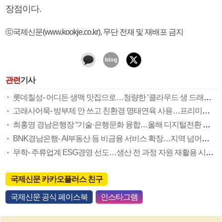
장점이다.
ⓒ국제신문(www.kookje.co.kr), 무단 전재 및 재배포 금지
관련
기사
롯데칠성- 어디든 생맥 맛집으로…청량한 ‘클라우드 생 드래프트’로 더위 사냥
고래사어묵- 방부제 안 쓰고 친환경 명태연육 사용…프리미엄 어묵 평판 잇단 1위
최홍영 경남은행장 “기술·은행문화 융합…올해 디지털전환 원년 만들 것”
BNK경남은행- AI부동산 등 비금융 서비스 확장…지역 넘어선 ‘디지털뱅크’ 도약
무학- 주류업계 ESG경영 선도…생산 전 과정 자원 재활용 시스템
국제신문 카카오플러스 친구
국제신문 공식 페이스북
인스타그램