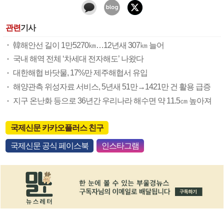
관련
기사
韓해안선 길이 1만5270㎞…12년새 307㎞ 늘어
국내 해역 전체 ‘차세대 전자해도’ 나왔다
대한해협 바닷물, 17%만 제주해협서 유입
해양관측 위성자료 서비스, 5년새 51만→1421만 건 활용 급증
지구 온난화 등으로 36년간 우리나라 해수면 약 11.5㎝ 높아져
국제신문 카카오플러스 친구
국제신문 공식 페이스북
인스타그램