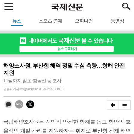
뉴스
스포츠·연예
오피니언
동영상
해양조사원, 부산항 해역 정밀 수심 측량…항해 안전
지원
11월까지 암초·침몰선 등 조사
권용휘 기자 real@kookje.co.kr | 2022.04.14 19:10
국립해양조사원은 선박의 안전한 항해를 돕고 항만의 효
율적인 개발·관리를 지원하자는 취지로 부산항 전체 해역