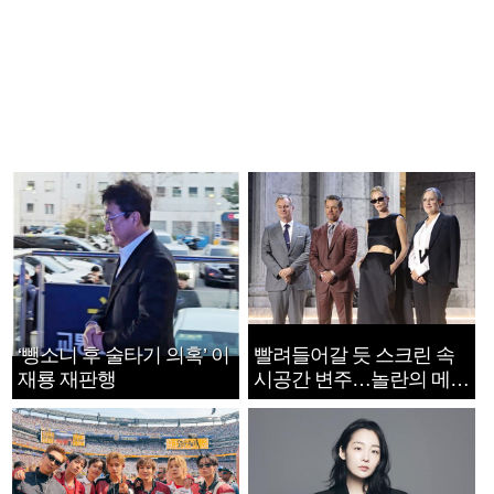
‘뺑소니 후 술타기 의혹’ 이
빨려들어갈 듯 스크린 속
재룡 재판행
시공간 변주…놀란의 메시
지는 ‘전쟁 속죄’