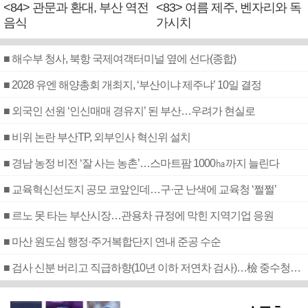
<84> 관문과 환대, 부산 역전
<83> 여름 제주, 벤자리와 독
음식
가시치
■ 해수부 청사, 북항 국제여객터미널 옆에 선다(종합)
■ 2028 유엔 해양총회 개최지, ‘부산이냐 제주냐’ 10일 결정
■ 외국인 선원 ‘인신매매 경유지’ 된 부산…우려가 현실로
■ 비위 논란 부산TP, 외부인사 혁신위 설치
■ 경남 농정 비전 ‘잘 사는 농촌’…스마트팜 1000㏊까지 늘린다
■ 교육혁신선도지 공모 코앞인데…구·군 난색에 교육청 ‘쩔쩔’
■ 르노 못 타는 부산시장…관용차 규정에 막힌 지역기업 응원
■ 마산 원도심 행정·주거복합단지 연내 준공 수순
■ 검사 신분 버리고 직급하향(10년 이하 저연차 검사)…檢 중수청행 기피