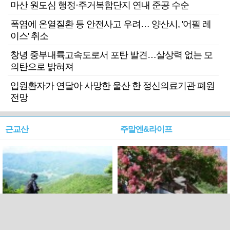
마산 원도심 행정·주거복합단지 연내 준공 수순
폭염에 온열질환 등 안전사고 우려… 양산시, '어필 레
이스' 취소
창녕 중부내륙고속도로서 포탄 발견…살상력 없는 모
의탄으로 밝혀져
입원환자가 연달아 사망한 울산 한 정신의료기관 폐원
전망
근교산
주말엔&라이프
근교산&그너머…상주·문경
폭염보다 더 뜨거워라…100