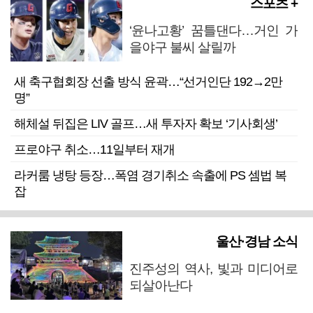
스포츠 +
‘윤나고황’ 꿈틀댄다…거인 가
을야구 불씨 살릴까
새 축구협회장 선출 방식 윤곽…“선거인단 192→2만
명”
해체설 뒤집은 LIV 골프…새 투자자 확보 ‘기사회생’
프로야구 취소…11일부터 재개
라커룸 냉탕 등장…폭염 경기취소 속출에 PS 셈법 복
잡
울산·경남 소식
진주성의 역사, 빛과 미디어로
되살아난다