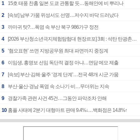
1
15호 태풍 찬홈 일본 도쿄 관통할 듯…동해안에 비 뿌리나
2
[속보] 남부 가뭄 위성서도 선명…저수지 바닥 드러났다
3
까마귀 탓?…폭염 속 부산 북구 986가구 정전
4
[2026 부산청소년극지체험탐험대 현장르포] 3회 : 석탄 탄광촌에서 북극 연구의 중심지로
5
‘혐오표현’ 쓰면 지방공무원 최대 파면까지 중징계
6
이임생, 홍명보 선임 독단적 결정 아냐…면담 메모 제출
7
[속보] 부산·김해·울주 ‘경계 단계’…전국 48개 시군 가뭄
8
부산·울산·경남 폭염 속 소나기·비…무더위는 지속
9
경찰가족 관련 사건 45건…그동안 파악조차 안해
10
홈플 사태에 2분기 대형마트 판매 9.4%↓…백화점은 14.8%↑