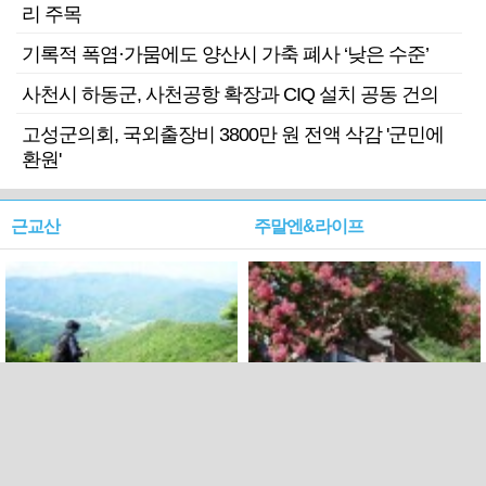
리 주목
기록적 폭염·가뭄에도 양산시 가축 폐사 ‘낮은 수준’
사천시 하동군, 사천공항 확장과 CIQ 설치 공동 건의
고성군의회, 국외출장비 3800만 원 전액 삭감 '군민에
환원'
근교산
주말엔&라이프
근교산&그너머…상주·문경
폭염보다 더 뜨거워라…100
청화산~시루봉
일을 붉게 불태울 ‘선비정신’
피었네