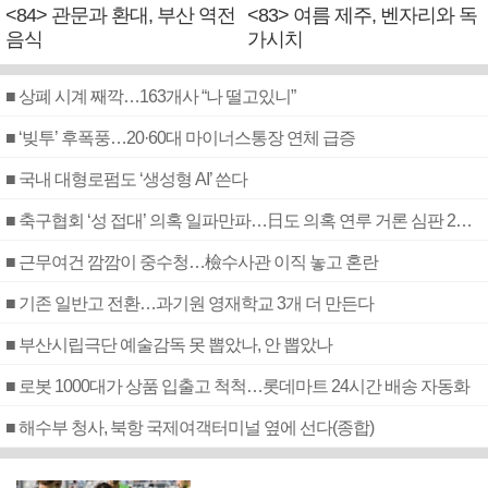
<84> 관문과 환대, 부산 역전
<83> 여름 제주, 벤자리와 독
음식
가시치
■ 상폐 시계 째깍…163개사 “나 떨고있니”
■ ‘빚투’ 후폭풍…20·60대 마이너스통장 연체 급증
■ 국내 대형로펌도 ‘생성형 AI’ 쓴다
■ 축구협회 ‘성 접대’ 의혹 일파만파…日도 의혹 연루 거론 심판 2명 조사
■ 근무여건 깜깜이 중수청…檢수사관 이직 놓고 혼란
■ 기존 일반고 전환…과기원 영재학교 3개 더 만든다
■ 부산시립극단 예술감독 못 뽑았나, 안 뽑았나
■ 로봇 1000대가 상품 입출고 척척…롯데마트 24시간 배송 자동화
■ 해수부 청사, 북항 국제여객터미널 옆에 선다(종합)