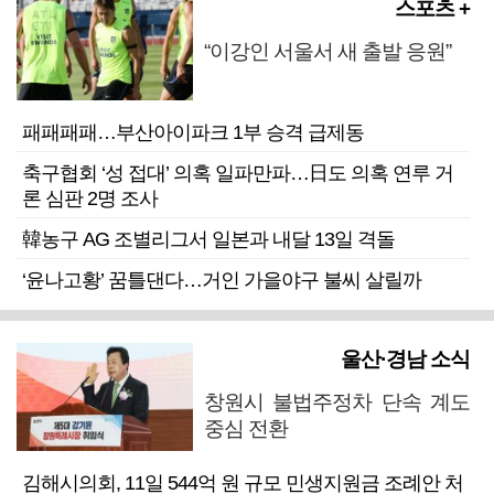
스포츠 +
“이강인 서울서 새 출발 응원”
패패패패…부산아이파크 1부 승격 급제동
축구협회 ‘성 접대’ 의혹 일파만파…日도 의혹 연루 거
론 심판 2명 조사
韓농구 AG 조별리그서 일본과 내달 13일 격돌
‘윤나고황’ 꿈틀댄다…거인 가을야구 불씨 살릴까
울산·경남 소식
창원시 불법주정차 단속 계도
중심 전환
김해시의회, 11일 544억 원 규모 민생지원금 조례안 처