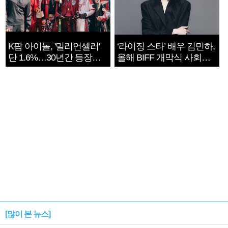
K팝 아이돌, '밀리언셀러'
‘라이징 스타’ 배우 김민하,
단 1.6%…30년간 등장
올해 BIFF 개막식 사회자
1182개팀 전수조사
확정
[많이 본 뉴스]