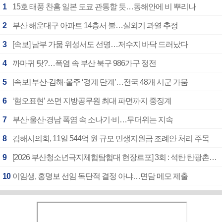
1
15호 태풍 찬홈 일본 도쿄 관통할 듯…동해안에 비 뿌리나
2
부산 해운대구 아파트 14층서 불…실외기 과열 추정
3
[속보] 남부 가뭄 위성서도 선명…저수지 바닥 드러났다
4
까마귀 탓?…폭염 속 부산 북구 986가구 정전
5
[속보] 부산·김해·울주 ‘경계 단계’…전국 48개 시군 가뭄
6
‘혐오표현’ 쓰면 지방공무원 최대 파면까지 중징계
7
부산·울산·경남 폭염 속 소나기·비…무더위는 지속
8
김해시의회, 11일 544억 원 규모 민생지원금 조례안 처리 주목
9
[2026 부산청소년극지체험탐험대 현장르포] 3회 : 석탄 탄광촌에서 북극 연구의 중심지로
10
이임생, 홍명보 선임 독단적 결정 아냐…면담 메모 제출