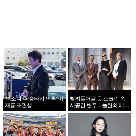
‘뺑소니 후 술타기 의혹’ 이
빨려들어갈 듯 스크린 속
재룡 재판행
시공간 변주…놀란의 메시
지는 ‘전쟁 속죄’