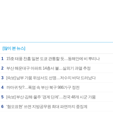
[많이 본 뉴스]
1
15호 태풍 찬홈 일본 도쿄 관통할 듯…동해안에 비 뿌리나
2
부산 해운대구 아파트 14층서 불…실외기 과열 추정
3
[속보] 남부 가뭄 위성서도 선명…저수지 바닥 드러났다
4
까마귀 탓?…폭염 속 부산 북구 986가구 정전
5
[속보] 부산·김해·울주 ‘경계 단계’…전국 48개 시군 가뭄
6
‘혐오표현’ 쓰면 지방공무원 최대 파면까지 중징계