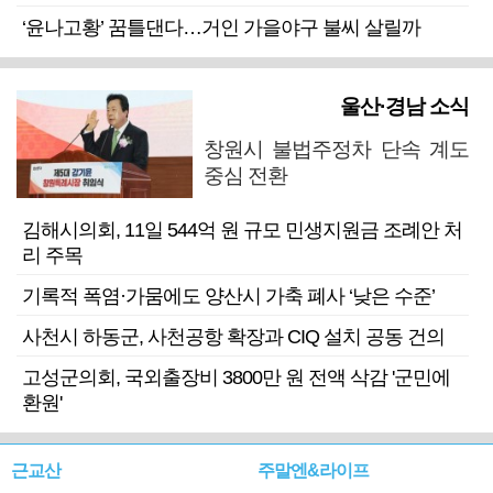
‘윤나고황’ 꿈틀댄다…거인 가을야구 불씨 살릴까
울산·경남 소식
창원시 불법주정차 단속 계도
중심 전환
김해시의회, 11일 544억 원 규모 민생지원금 조례안 처
리 주목
기록적 폭염·가뭄에도 양산시 가축 폐사 ‘낮은 수준’
사천시 하동군, 사천공항 확장과 CIQ 설치 공동 건의
고성군의회, 국외출장비 3800만 원 전액 삭감 '군민에
환원'
근교산
주말엔&라이프