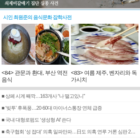
시인 최원준의 음식문화 잡학사전
<84> 관문과 환대, 부산 역전
<83> 여름 제주, 벤자리와 독
음식
가시치
■ 상폐 시계 째깍…163개사 “나 떨고있니”
■ ‘빚투’ 후폭풍…20·60대 마이너스통장 연체 급증
■ 국내 대형로펌도 ‘생성형 AI’ 쓴다
■ 축구협회 ‘성 접대’ 의혹 일파만파…日도 의혹 연루 거론 심판 2명 조사