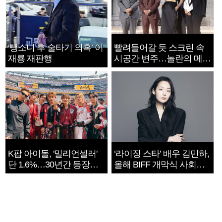
‘뺑소니 후 술타기 의혹’ 이
빨려들어갈 듯 스크린 속
재룡 재판행
시공간 변주…놀란의 메시
지는 ‘전쟁 속죄’
K팝 아이돌, '밀리언셀러'
‘라이징 스타’ 배우 김민하,
단 1.6%…30년간 등장
올해 BIFF 개막식 사회자
1182개팀 전수조사
확정