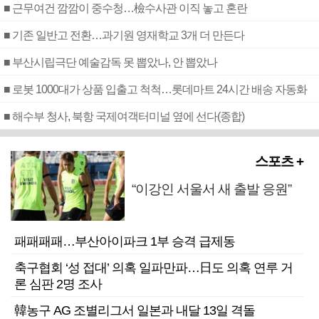
■ 근무여건 깜깜이 중수청…檢수사관 이직 놓고 혼란
■ 기존 일반고 전환…과기원 영재학교 3개 더 만든다
■ 부산시립극단 예술감독 못 뽑았나, 안 뽑았나
■ 로봇 1000대가 상품 입출고 척척…롯데마트 24시간 배송 자동화
■ 해수부 청사, 북항 국제여객터미널 옆에 선다(종합)
스포츠 +
“이강인 서울서 새 출발 응원”
패패패패…부산아이파크 1부 승격 급제동
축구협회 ‘성 접대’ 의혹 일파만파…日도 의혹 연루 거
론 심판 2명 조사
韓농구 AG 조별리그서 일본과 내달 13일 격돌