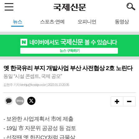
뉴스
스포츠·연예
오피니언
동영상
옛 한국유리 부지 개발사업 부산 사전협상 2호 노린다
동일 “시설 콘셉트, 국제 공모”
김현주 기자 kimhju@kookje.co.kr | 2022.01.13 20:35
- 보완한 사업계획서 市에 제출
- 19일 市 자문위 공공성 등 검토
- 선정땐 옛 한진CY처럼 급물살