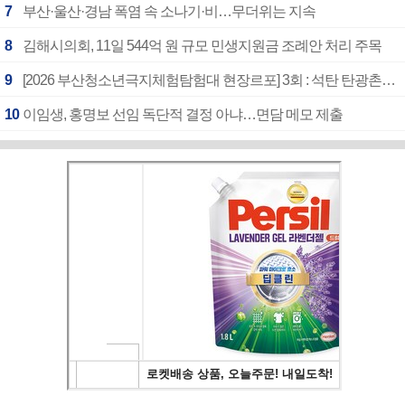
7
부산·울산·경남 폭염 속 소나기·비…무더위는 지속
8
김해시의회, 11일 544억 원 규모 민생지원금 조례안 처리 주목
9
[2026 부산청소년극지체험탐험대 현장르포] 3회 : 석탄 탄광촌에서 북극 연구의 중심지로
10
이임생, 홍명보 선임 독단적 결정 아냐…면담 메모 제출