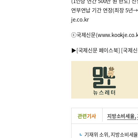
(1인당 연간 500만 원 한도
연부연납 기간 연장(최장 5년→최
je.co.kr
ⓒ국제신문(www.kookje.co.
▶
[국제신문 페이스북]
[국제신
관련
기사
지방소비세율
,
기재위 소위, 지방소비세율