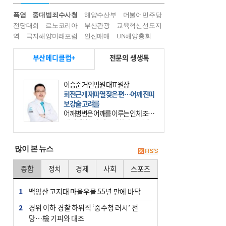
폭염
중대범죄수사청
해양수산부
더불어민주당
전당대회
르노코리아
부산관광
교육혁신선도지
역
극지해양미래포럼
인신매매
UN해양총회
부산메디클럽+
전문의 생생톡
이승준 거인병원 대표원장
회전근개 재파열 잦은 편…어깨 진피
보강술 고려를
어깨병변은 어깨를 이루는 인체 조직
에 발생하는 손상을 말한다. 여기에
는 오십견과 회전근개 증후군, 어깨
의 석회성 힘줄염 등이 있다. 국민건
많이 본 뉴스
강보험에 의하면 어깨병변
종합
정치
경제
사회
스포츠
1
백양산 고지대 마을우물 55년 만에 바닥
2
경위 이하 경찰 하위직 ‘중수청 러시’ 전
망…檢 기피와 대조