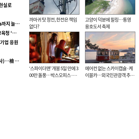
 현실로
까마귀 탓 정전, 한전은 책임
고양이 덕분에 힐링…통영
■ 경남 농정 비전 ‘잘 사는 농촌’…스마트팜 1000㏊까지 늘린다
없다?
용호도서 축제
■ 교육혁신선도지 공모 코앞인데…구·군 난색에 교육청 ‘쩔쩔’
역기업 응원
■ 검사 신분 버리고 직급하향(10년 이하 저연차 검사)…檢 중수청행 기피
‘스파이더맨’ 개봉 5일 만에 3
에어컨 없는 스카이캡슐·케
00만 돌풍…박스오피스·예
이블카…외국인관광객 추억
매율 동시 1위
대신 고역 될라