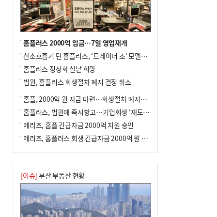
홈플러스 2000억 입금…7일 영업재개
산소호흡기 단 홈플러스, ‘트레이더 조’ 모델로 살아날까
홈플러스 정상화 실낱 희망
법원, 홈플러스 회생절차 폐지 결정 취소
홈플, 2000억 원 자금 마련…회생절차 폐지에 즉시항고(종합)
홈플러스, 법원에 즉시항고…기업회생 ‘재도전’
메리츠, 홈플 긴급자금 2000억 지원 승인
메리츠, 홈플러스 회생 긴급자금 2000억 원 지원 승인
[이슈]
부산 부동산 현황