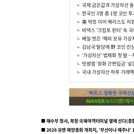
국제 금은값과 가상자산 동
한국인 3명 중 1명 코인 
美 빅컷 이어 해리스도 지
비댁스 '크립토 윈터' 속 
베일 벗은 '해외 보유 가상
김남국 탈당에 野 코인 진
‘가상자산’ 법제화 첫 발
빗썸앱 ‘원화 간편입금’ 넣
국내 가상자산 하루 거래액 
■ 해수부 청사, 북항 국제여객터미널 옆에 선다(종
■ 2028 유엔 해양총회 개최지, ‘부산이냐 제주냐’ 