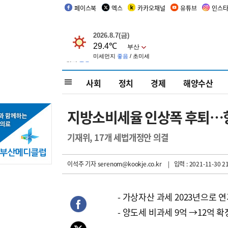
페이스북
엑스
카카오채널
유튜브
인스
사회
정치
경제
해양수산
지방소비세율 인상폭 후퇴…향후
기재위, 17개 세법개정안 의결
이석주 기자
serenom@kookje.co.kr
| 입력 : 2021-11-30 21
- 가상자산 과세 2023년으로 
- 양도세 비과세 9억 →12억 확