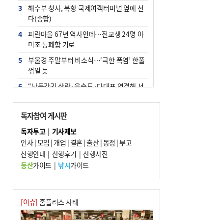
3
해수부 청사, 북항 국제여객터미널 옆에 선
다(종합)
4
피란마을 67년 역사인데…전교생 24명 아
미초 통폐합 기로
5
부울경 주말부터 비소식…‘극한 폭염’ 한풀
꺾일 듯
6
“낙동강권 삼락·을숙도·다대포 연결해 서
부산 관광 키우자”
7
오늘의 날씨- 2026년 8월 7일
독자참여 게시판
8
외국인 선원 ‘인신매매 경유지’ 된 부산…
독자투고
|
기사제보
우려가 현실로
인사
|
모임
|
개업
|
결혼
|
출산
|
동정
|
부고
9
산행안내
[사설] 해수부 신청사 북항으로 확정, 해양
|
산행후기
|
산행사진
수도 도약의 전환점
등산
가이드
|
낚시
가이드
10
르노 못 타는 부산시장…관용차 규정에 막
힌 지역기업 응원
[이슈]
홈플러스 사태