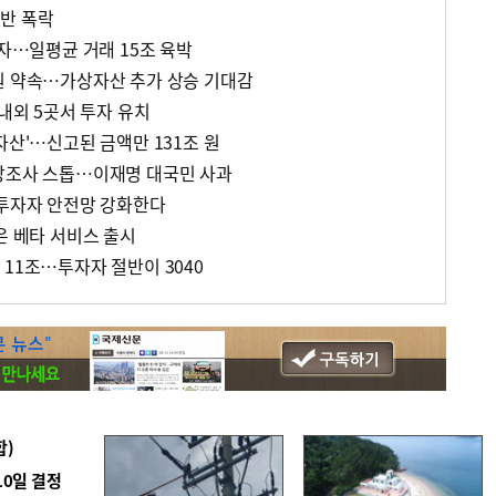
반 폭락
투자…일평균 거래 15조 육박
원 약속…가상자산 추가 상승 기대감
국내외 5곳서 투자 유치
자산'…신고된 금액만 131조 원
상조사 스톱…이재명 대국민 사과
…투자자 안전망 강화한다
은 베타 서비스 출시
11조…투자자 절반이 3040
합)
10일 결정