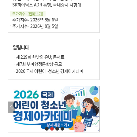
SK하이닉스 ADR 흥행, 국내증시 시험대
주가지수-
[전체보기]
주가지수- 2026년 8월 6일
주가지수- 2026년 8월 5일
알립니다
· 제 219회 한낮의 유U; 콘서트
· 제7회 부마항쟁문학상 공모
· 2026 국제 어린이·청소년 경제아카데미