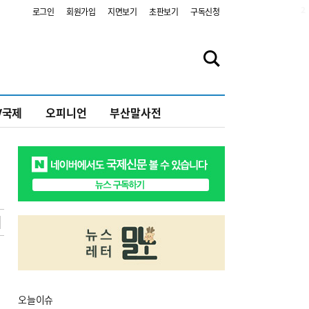
2
로그인
회원가입
지면보기
초판보기
구독신청
V국제
오피니언
부산말사전
오늘
이슈