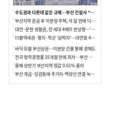
수도권과 다른데 같은 규제…부산 건설사 “쓰러지기 직전”
부산지역 준공 후 미분양 주택, 석 달 만에 다시 3000가구 넘어서
대연·문현 생활권, 전 세대 4베이 판상형…‘더샵 트리센트’ 내달 분양
더블역세권·평지·학군 ‘삼박자’…대연동 42층 브랜드 단지
바닥 모를 부산상권…미분양 건물 통째 경매도
전국 청약경쟁률 35개월 만에 최저…부산 미분양 ‘적체’ 심화
올해 상반기 부산지역 땅값 0.61% 올라
부산 개금·당감동에 주거지-백양산 연결 녹지 조성