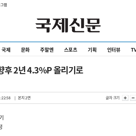
타그램
국제
문화
주말엔
스포츠
기획
인터뷰
T
 2년 4.3%P 올리기로
:22:58
| 본지 2면
글자 크기
연기
정