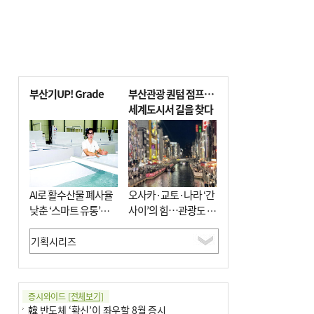
부산기UP! Grade
부산관광 퀀텀 점프…
세계도시서 길을 찾다
AI로 활수산물 폐사율
오사카·교토·나라 ‘간
낮춘 ‘스마트 유통’…
사이’의 힘…관광도 뭉
사막·산악지대 수출
쳐야 흥한다
도전
증시와이드
[전체보기]
韓 반도체 ‘확신’이 좌우할 8월 증시