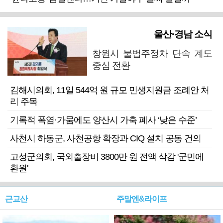
울산·경남 소식
창원시 불법주정차 단속 계도
중심 전환
김해시의회, 11일 544억 원 규모 민생지원금 조례안 처
리 주목
기록적 폭염·가뭄에도 양산시 가축 폐사 ‘낮은 수준’
사천시 하동군, 사천공항 확장과 CIQ 설치 공동 건의
고성군의회, 국외출장비 3800만 원 전액 삭감 '군민에
환원'
근교산
주말엔&라이프