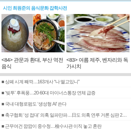
시인 최원준의 음식문화 잡학사전
<84> 관문과 환대, 부산 역전
<83> 여름 제주, 벤자리와 독
음식
가시치
■ 상폐 시계 째깍…163개사 “나 떨고있니”
■ ‘빚투’ 후폭풍…20·60대 마이너스통장 연체 급증
■ 국내 대형로펌도 ‘생성형 AI’ 쓴다
■ 축구협회 ‘성 접대’ 의혹 일파만파…日도 의혹 연루 거론 심판 2명 조사
■ 근무여건 깜깜이 중수청…檢수사관 이직 놓고 혼란