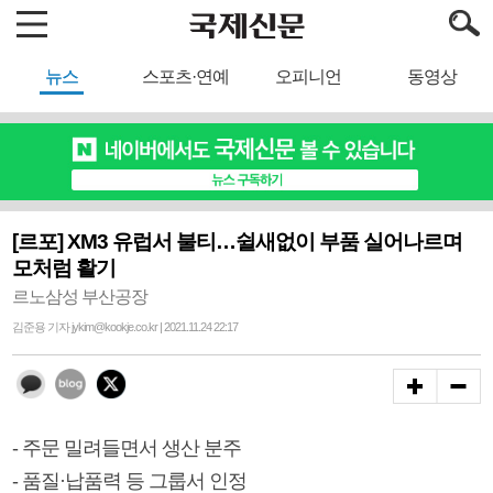
뉴스
스포츠·연예
오피니언
동영상
[르포] XM3 유럽서 불티…쉴새없이 부품 실어나르며
모처럼 활기
르노삼성 부산공장
김준용 기자 jykim@kookje.co.kr | 2021.11.24 22:17
- 주문 밀려들면서 생산 분주
- 품질·납품력 등 그룹서 인정