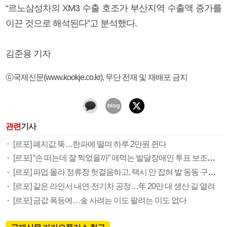
“르노삼성차의 XM3 수출 호조가 부산지역 수출액 증가를
이끈 것으로 해석된다”고 분석했다.
김준용 기자
ⓒ국제신문(www.kookje.co.kr), 무단 전재 및 재배포 금지
관련
기사
[르포] 폐지값 뚝…한파에 떨며 하루 2만원 쥔다
[르포] “손 떠는데 잘 찍었을까” 애먹는 발달장애인 투표 보조인들
[르포] 파업 몰라 정류장 헛걸음하고, 택시 안 잡혀 발 동동 구르고(종합)
[르포] 같은 라인서 내연·전기차 공정…年 20만 대 생산 길 열려
[르포] 금값 폭등에…金 사려는 이도 팔려는 이도 없다