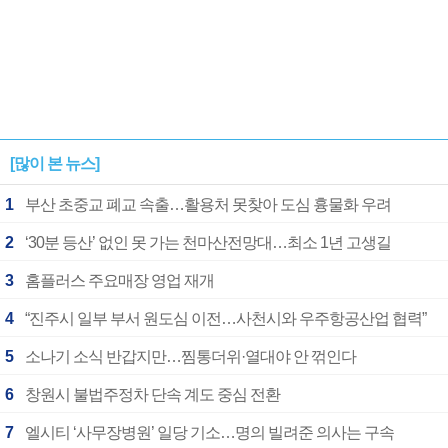
[많이 본 뉴스]
1
부산 초중교 폐교 속출…활용처 못찾아 도심 흉물화 우려
2
‘30분 등산’ 없인 못 가는 천마산전망대…최소 1년 고생길
3
홈플러스 주요매장 영업 재개
4
“진주시 일부 부서 원도심 이전…사천시와 우주항공산업 협력”
5
소나기 소식 반갑지만…찜통더위·열대야 안 꺾인다
6
창원시 불법주정차 단속 계도 중심 전환
7
엘시티 ‘사무장병원’ 일당 기소…명의 빌려준 의사는 구속