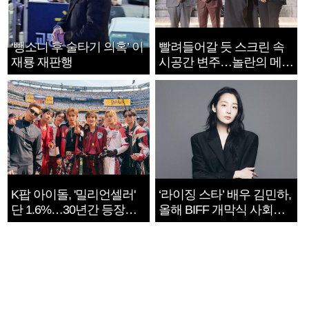
‘뺑소니 후 술타기 의혹’ 이
빨려들어갈 듯 스크린 속
재룡 재판행
시공간 변주…놀란의 메시
지는 ‘전쟁 속죄’
K팝 아이돌, '밀리언셀러'
‘라이징 스타’ 배우 김민하,
단 1.6%…30년간 등장
올해 BIFF 개막식 사회자
1182개팀 전수조사
확정