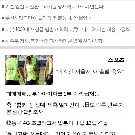
■ 기존 일반고 전환…과기원 영재학교 3개 더 만든다
■ 부산시립극단 예술감독 못 뽑았나, 안 뽑았나
■ 로봇 1000대가 상품 입출고 척척…롯데마트 24시간 배송 자동화
■ 해수부 청사, 북항 국제여객터미널 옆에 선다(종합)
스포츠 +
“이강인 서울서 새 출발 응원”
패패패패…부산아이파크 1부 승격 급제동
축구협회 ‘성 접대’ 의혹 일파만파…日도 의혹 연루 거
론 심판 2명 조사
韓농구 AG 조별리그서 일본과 내달 13일 격돌
‘윤나고황’ 꿈틀댄다…거인 가을야구 불씨 살릴까