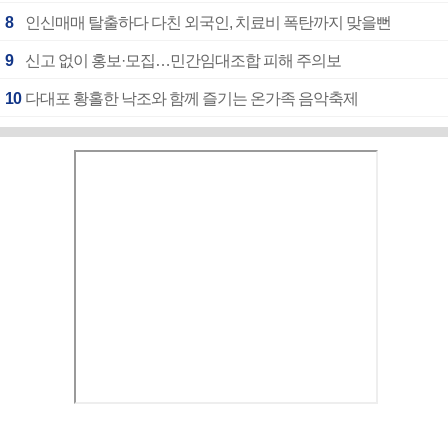
8
인신매매 탈출하다 다친 외국인, 치료비 폭탄까지 맞을뻔
9
신고 없이 홍보·모집…민간임대조합 피해 주의보
10
다대포 황홀한 낙조와 함께 즐기는 온가족 음악축제