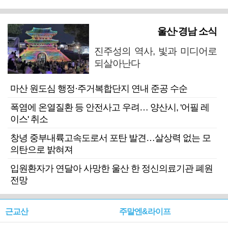
울산·경남 소식
진주성의 역사, 빛과 미디어로
되살아난다
마산 원도심 행정·주거복합단지 연내 준공 수순
폭염에 온열질환 등 안전사고 우려… 양산시, '어필 레
이스' 취소
창녕 중부내륙고속도로서 포탄 발견…살상력 없는 모
의탄으로 밝혀져
입원환자가 연달아 사망한 울산 한 정신의료기관 폐원
전망
근교산
주말엔&라이프