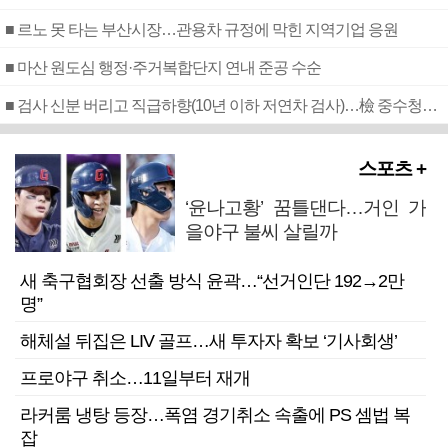
■ 르노 못 타는 부산시장…관용차 규정에 막힌 지역기업 응원
■ 마산 원도심 행정·주거복합단지 연내 준공 수순
■ 검사 신분 버리고 직급하향(10년 이하 저연차 검사)…檢 중수청행 기피
스포츠 +
‘윤나고황’ 꿈틀댄다…거인 가
을야구 불씨 살릴까
새 축구협회장 선출 방식 윤곽…“선거인단 192→2만
명”
해체설 뒤집은 LIV 골프…새 투자자 확보 ‘기사회생’
프로야구 취소…11일부터 재개
라커룸 냉탕 등장…폭염 경기취소 속출에 PS 셈법 복
잡