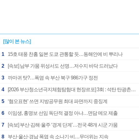
[많이 본 뉴스]
1
15호 태풍 찬홈 일본 도쿄 관통할 듯…동해안에 비 뿌리나
2
[속보] 남부 가뭄 위성서도 선명…저수지 바닥 드러났다
3
까마귀 탓?…폭염 속 부산 북구 986가구 정전
4
[2026 부산청소년극지체험탐험대 현장르포] 3회 : 석탄 탄광촌에서 북극 연구의 중심지로
5
‘혐오표현’ 쓰면 지방공무원 최대 파면까지 중징계
6
이임생, 홍명보 선임 독단적 결정 아냐…면담 메모 제출
7
[속보] 부산·김해·울주 ‘경계 단계’…전국 48개 시군 가뭄
8
부산·울산·경남 폭염 속 소나기·비…무더위는 지속