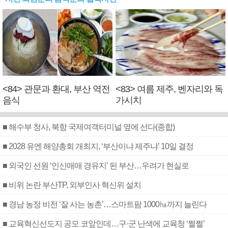
<84> 관문과 환대, 부산 역전
<83> 여름 제주, 벤자리와 독
음식
가시치
■ 해수부 청사, 북항 국제여객터미널 옆에 선다(종합)
■ 2028 유엔 해양총회 개최지, ‘부산이냐 제주냐’ 10일 결정
■ 외국인 선원 ‘인신매매 경유지’ 된 부산…우려가 현실로
■ 비위 논란 부산TP, 외부인사 혁신위 설치
■ 경남 농정 비전 ‘잘 사는 농촌’…스마트팜 1000㏊까지 늘린다
■ 교육혁신선도지 공모 코앞인데…구·군 난색에 교육청 ‘쩔쩔’