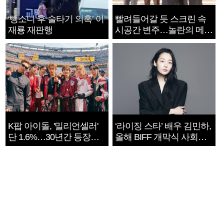
‘뺑소니 후 술타기 의혹’ 이
빨려들어갈 듯 스크린 속
재룡 재판행
시공간 변주…놀란의 메시
지는 ‘전쟁 속죄’
K팝 아이돌, '밀리언셀러'
‘라이징 스타’ 배우 김민하,
단 1.6%…30년간 등장
올해 BIFF 개막식 사회자
1182개팀 전수조사
확정