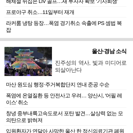
해체설 뒤집은 LIV 골프…새 투자자 확보 ‘기사회생’
프로야구 취소…11일부터 재개
라커룸 냉탕 등장…폭염 경기취소 속출에 PS 셈법 복
잡
울산·경남 소식
진주성의 역사, 빛과 미디어로
되살아난다
마산 원도심 행정·주거복합단지 연내 준공 수순
폭염에 온열질환 등 안전사고 우려… 양산시, '어필 레
이스' 취소
창녕 중부내륙고속도로서 포탄 발견…살상력 없는 모
의탄으로 밝혀져
입원환자가 연달아 사망한 울산 한 정신의료기관 폐원