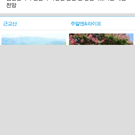
전망
근교산
주말엔&라이프
근교산&그너머…상주·문경
폭염보다 더 뜨거워라…100
청화산~시루봉
일을 붉게 불태울 ‘선비정신’
피었네
PC버전
엑스
페이스북
Copyright ⓒ 2015 All rights reserved by 국제신문