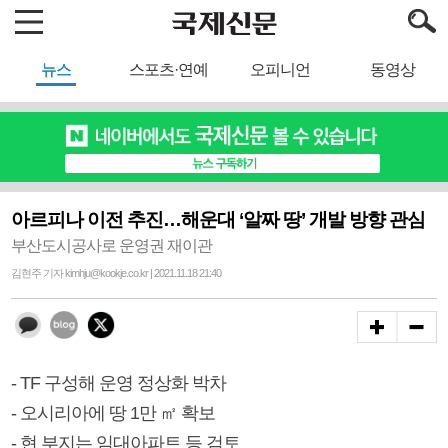
뉴스
스포츠·연예
오피니언
동영상
아르피나 이전 추진…해운대 ‘알짜 땅’ 개발 방향 관심
부산도시공사로 운영권 재이관
김현주 기자 kimhju@kookje.co.kr | 2021.11.18 21:40
- TF 구성해 운영 정상화 박차
- 오시리아에 땅 1만 ㎡ 확보
- 현 부지는 임대아파트 등 검토