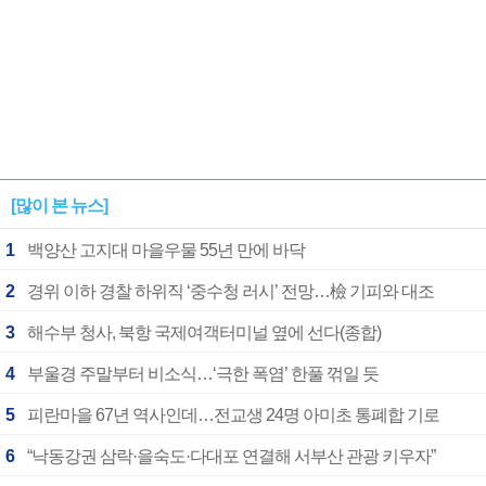
[많이 본 뉴스]
1
백양산 고지대 마을우물 55년 만에 바닥
2
경위 이하 경찰 하위직 ‘중수청 러시’ 전망…檢 기피와 대조
3
해수부 청사, 북항 국제여객터미널 옆에 선다(종합)
4
부울경 주말부터 비소식…‘극한 폭염’ 한풀 꺾일 듯
5
피란마을 67년 역사인데…전교생 24명 아미초 통폐합 기로
6
“낙동강권 삼락·을숙도·다대포 연결해 서부산 관광 키우자”