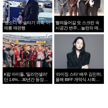
‘뺑소니 후 술타기 의혹’ 이
빨려들어갈 듯 스크린 속
재룡 재판행
시공간 변주…놀란의 메시
지는 ‘전쟁 속죄’
K팝 아이돌, '밀리언셀러'
‘라이징 스타’ 배우 김민하,
단 1.6%…30년간 등장
올해 BIFF 개막식 사회자
1182개팀 전수조사
확정