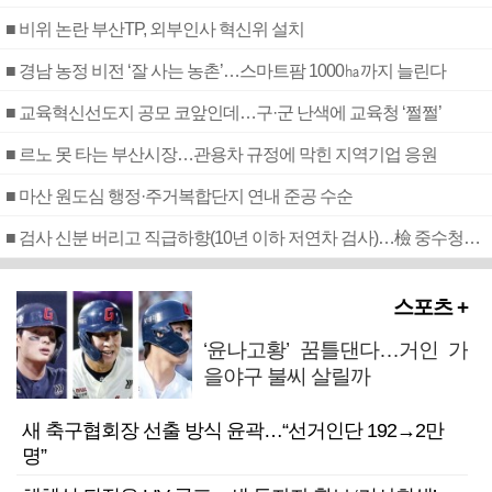
■ 비위 논란 부산TP, 외부인사 혁신위 설치
■ 경남 농정 비전 ‘잘 사는 농촌’…스마트팜 1000㏊까지 늘린다
■ 교육혁신선도지 공모 코앞인데…구·군 난색에 교육청 ‘쩔쩔’
■ 르노 못 타는 부산시장…관용차 규정에 막힌 지역기업 응원
■ 마산 원도심 행정·주거복합단지 연내 준공 수순
■ 검사 신분 버리고 직급하향(10년 이하 저연차 검사)…檢 중수청행 기피
스포츠 +
‘윤나고황’ 꿈틀댄다…거인 가
을야구 불씨 살릴까
새 축구협회장 선출 방식 윤곽…“선거인단 192→2만
명”