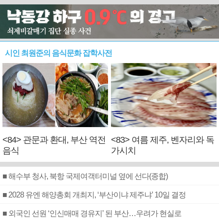
시인 최원준의 음식문화 잡학사전
<84> 관문과 환대, 부산 역전
<83> 여름 제주, 벤자리와 독
음식
가시치
■ 해수부 청사, 북항 국제여객터미널 옆에 선다(종합)
■ 2028 유엔 해양총회 개최지, ‘부산이냐 제주냐’ 10일 결정
■ 외국인 선원 ‘인신매매 경유지’ 된 부산…우려가 현실로