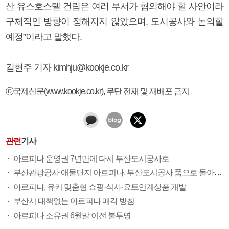
산 유스호스텔 건립은 여러 부서가 협의해야 할 사안이라
구체적인 방향이 정해지지 않았으며, 도시공사와 논의할
예정”이라고 말했다.
김현주 기자 kimhju@kookje.co.kr
ⓒ국제신문(www.kookje.co.kr), 무단 전재 및 재배포 금지
관련
기사
아르피나 운영권 7년만에 다시 부산도시공사로
부산관광공사 애물단지 아르피나, 부산도시공사 품으로 돌아가나
아르피나, 유커 맞춤형 쇼핑·식사·요트연계상품 개발
부산시 대책없는 아르피나 매각 방침
아르피나 소유권 6월말 이전 불투명