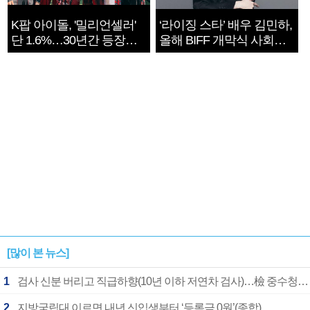
K팝 아이돌, '밀리언셀러'
‘라이징 스타’ 배우 김민하,
단 1.6%…30년간 등장
올해 BIFF 개막식 사회자
1182개팀 전수조사
확정
[많이 본 뉴스]
1
검사 신분 버리고 직급하향(10년 이하 저연차 검사)…檢 중수청행 기피
2
지방국립대 이르면 내년 신입생부터 ‘등록금 0원’(종합)