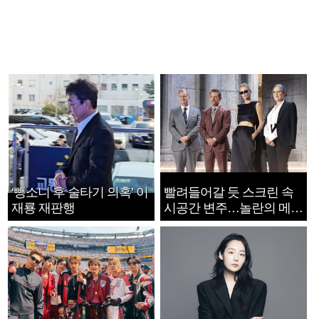
‘뺑소니 후 술타기 의혹’ 이
빨려들어갈 듯 스크린 속
재룡 재판행
시공간 변주…놀란의 메시
지는 ‘전쟁 속죄’