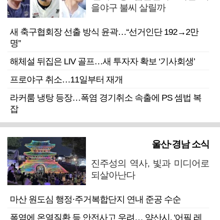
을야구 불씨 살릴까
새 축구협회장 선출 방식 윤곽…“선거인단 192→2만
명”
해체설 뒤집은 LIV 골프…새 투자자 확보 ‘기사회생’
프로야구 취소…11일부터 재개
라커룸 냉탕 등장…폭염 경기취소 속출에 PS 셈법 복
잡
울산·경남 소식
진주성의 역사, 빛과 미디어로
되살아난다
마산 원도심 행정·주거복합단지 연내 준공 수순
폭염에 온열질환 등 안전사고 우려… 양산시, '어필 레