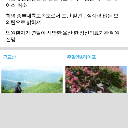
이스' 취소
창녕 중부내륙고속도로서 포탄 발견…살상력 없는 모
의탄으로 밝혀져
입원환자가 연달아 사망한 울산 한 정신의료기관 폐원
전망
근교산
주말엔&라이프
근교산&그너머…상주·문경
폭염보다 더 뜨거워라…100
청화산~시루봉
일을 붉게 불태울 ‘선비정신’
피었네