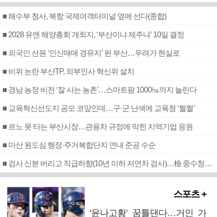
■ 해수부 청사, 북항 국제여객터미널 옆에 선다(종합)
■ 2028 유엔 해양총회 개최지, ‘부산이냐 제주냐’ 10일 결정
■ 외국인 선원 ‘인신매매 경유지’ 된 부산…우려가 현실로
■ 비위 논란 부산TP, 외부인사 혁신위 설치
■ 경남 농정 비전 ‘잘 사는 농촌’…스마트팜 1000㏊까지 늘린다
■ 교육혁신선도지 공모 코앞인데…구·군 난색에 교육청 ‘쩔쩔’
■ 르노 못 타는 부산시장…관용차 규정에 막힌 지역기업 응원
■ 마산 원도심 행정·주거복합단지 연내 준공 수순
■ 검사 신분 버리고 직급하향(10년 이하 저연차 검사)…檢 중수청행 기피
스포츠 +
‘윤나고황’ 꿈틀댄다…거인 가