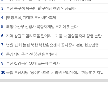
3
부산 북구청 쑥뜸방, 前구청장 책임 인정될까
4
[도청도설] 다대포 부산바다축제
5
해양수산부 신청사 북항재개발 부지에 짓는다
6
지역 상권도 말라죽을 판이라…가뭄 속 밀양물축제 강행 논란
7
법원, 단차 논란 북항 복합환승센터 공사중지 관련 현장검증
8
통영시민 추석 전 35만 원 받는다
9
부산 철강공장 50대 노동자 추락사
10
국힘 부산시당, ‘정이한 조력’ 시의원 윤리위에…‘한동훈 지지’도 신고접수