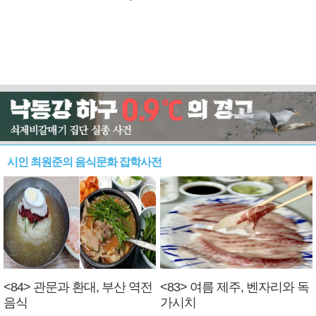
시인 최원준의 음식문화 잡학사전
<84> 관문과 환대, 부산 역전
<83> 여름 제주, 벤자리와 독
음식
가시치