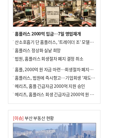
홈플러스 2000억 입금…7일 영업재개
산소호흡기 단 홈플러스, ‘트레이더 조’ 모델로 살아날까
홈플러스 정상화 실낱 희망
법원, 홈플러스 회생절차 폐지 결정 취소
홈플, 2000억 원 자금 마련…회생절차 폐지에 즉시항고(종합)
홈플러스, 법원에 즉시항고…기업회생 ‘재도전’
메리츠, 홈플 긴급자금 2000억 지원 승인
메리츠, 홈플러스 회생 긴급자금 2000억 원 지원 승인
[이슈]
부산 부동산 현황