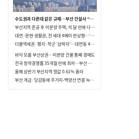
수도권과 다른데 같은 규제…부산 건설사 “쓰러지기 직전”
부산지역 준공 후 미분양 주택, 석 달 만에 다시 3000가구 넘어서
대연·문현 생활권, 전 세대 4베이 판상형…‘더샵 트리센트’ 내달 분양
더블역세권·평지·학군 ‘삼박자’…대연동 42층 브랜드 단지
바닥 모를 부산상권…미분양 건물 통째 경매도
전국 청약경쟁률 35개월 만에 최저…부산 미분양 ‘적체’ 심화
올해 상반기 부산지역 땅값 0.61% 올라
부산 개금·당감동에 주거지-백양산 연결 녹지 조성