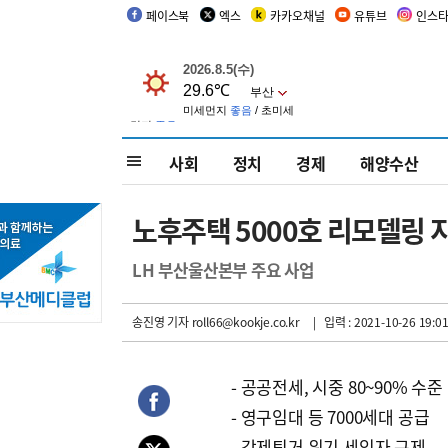
페이스북
엑스
카카오채널
유튜브
인스
사회
정치
경제
해양수산
노후주택 5000호 리모델링
LH 부산울산본부 주요 사업
송진영 기자
roll66@kookje.co.kr
| 입력 : 2021-10-26 19:01
- 공공전세, 시중 80~90% 수준
- 영구임대 등 7000세대 공급
- 강제퇴거 위기 세입자 구제