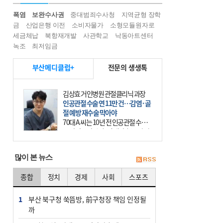
폭염
보완수사권
중대범죄수사청
지역균형 장학
금
산업은행 이전
소비자물가
소형모듈원자로
세금체납
북항재개발
사관학교
낙동아트센터
녹조
최저임금
부산메디클럽+
전문의 생생톡
김상효 거인병원 관절클리닉 과장
인공관절 수술 연 11만 건…감염·골
절 예방 재수술 막아야
70대 A 씨는 10년 전 인공관절 수술
을 받았으나, 수술 전 내반슬(오다리)
상태였던 무릎이 수술 후 외반슬(엑
스다리)로 변형되는 바람에 제대로
많이 본 뉴스
걷지 못했다.
종합
정치
경제
사회
스포츠
1
부산 북구청 쑥뜸방, 前구청장 책임 인정될
까