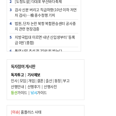
2
[도청도설] 다대포 부산바다축제
3
검사 신분 버리고 직급하향(10년 이하 저연
차 검사)…檢 중수청행 기피
4
법원, 단차 논란 북항 복합환승센터 공사중
지 관련 현장검증
5
지방국립대 이르면 내년 신입생부터 ‘등록
금 0원’(종합)
6
통영시민 추석 전 35만 원 받는다
7
부산 철강공장 50대 노동자 추락사
독자참여 게시판
8
국힘 부산시당, ‘정이한 조력’ 시의원 윤리
위에…‘한동훈 지지’도 신고접수
독자투고
|
기사제보
인사
|
모임
|
개업
|
결혼
|
출산
|
동정
|
부고
9
지역 상권도 말라죽을 판이라…가뭄 속 밀
산행안내
양물축제 강행 논란
|
산행후기
|
산행사진
등산
가이드
|
낚시
가이드
10
탄소흡수력 높여 폭염 대응…부산 도시숲
지도 다시 그린다
[이슈]
홈플러스 사태