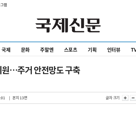
타그램
국제
문화
주말엔
스포츠
기획
인터뷰
T
 지원…주거 안전망도 구축
:01
| 본지 13면
글자 크기