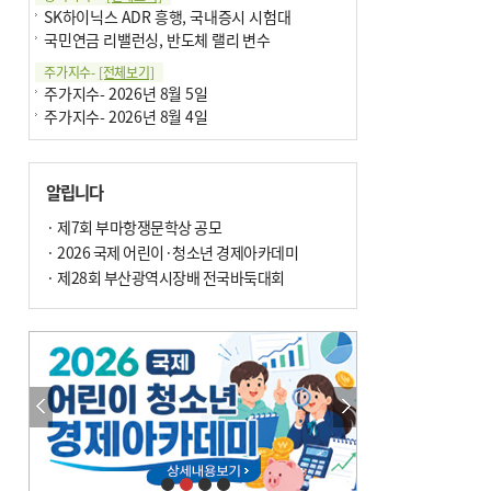
SK하이닉스 ADR 흥행, 국내증시 시험대
국민연금 리밸런싱, 반도체 랠리 변수
주가지수-
[전체보기]
주가지수- 2026년 8월 5일
주가지수- 2026년 8월 4일
알립니다
· 제7회 부마항쟁문학상 공모
· 2026 국제 어린이·청소년 경제아카데미
· 제28회 부산광역시장배 전국바둑대회