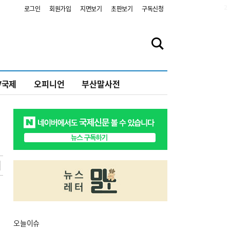
2
로그인
회원가입
지면보기
초판보기
구독신청
V국제
오피니언
부산말사전
오늘
이슈