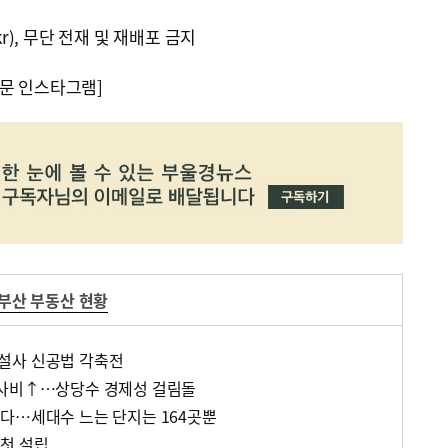
kr), 무단 전재 및 재배포 금지
문 인스타그램]
부산 부동산 현황
설사 신공법 각축전
공사비↑…상당수 경제성 걸림돌
다…세대수 느는 단지는 164곳뿐
첫 설립