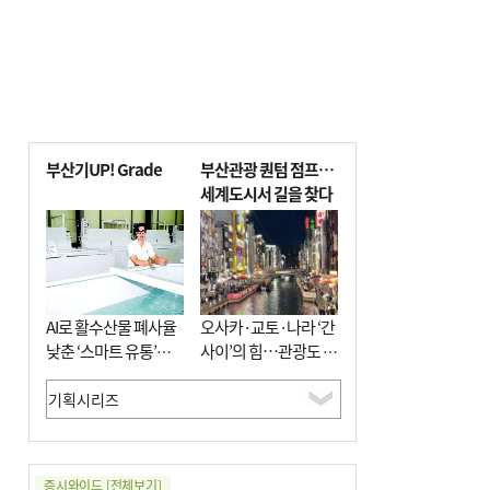
부산기UP! Grade
부산관광 퀀텀 점프…
세계도시서 길을 찾다
AI로 활수산물 폐사율
오사카·교토·나라 ‘간
낮춘 ‘스마트 유통’…
사이’의 힘…관광도 뭉
사막·산악지대 수출
쳐야 흥한다
도전
증시와이드
[전체보기]