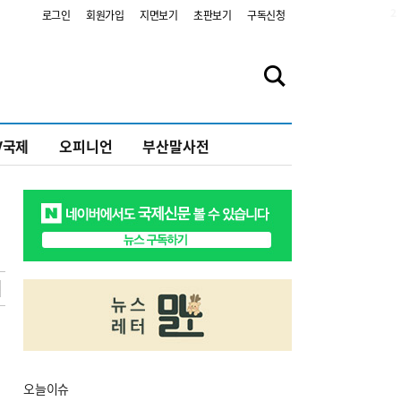
2
로그인
회원가입
지면보기
초판보기
구독신청
V국제
오피니언
부산말사전
오늘
이슈