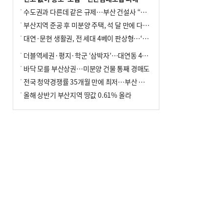
수도권과 다른데 같은 규제…부산 건설사 “쓰러지기 직전”
부산지역 준공 후 미분양 주택, 석 달 만에 다시 3000가구 넘어서
대연·문현 생활권, 전 세대 4베이 판상형…‘더샵 트리센트’ 내달 분양
더블역세권·평지·학군 ‘삼박자’…대연동 42층 브랜드 단지
바닥 모를 부산상권…미분양 건물 통째 경매도
전국 청약경쟁률 35개월 만에 최저…부산 미분양 ‘적체’ 심화
올해 상반기 부산지역 땅값 0.61% 올라