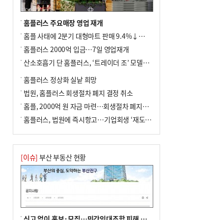
홈플러스 주요매장 영업 재개
홈플 사태에 2분기 대형마트 판매 9.4%↓…백화점은 14.8%↑
홈플러스 2000억 입금…7일 영업재개
산소호흡기 단 홈플러스, ‘트레이더 조’ 모델로 살아날까
홈플러스 정상화 실낱 희망
법원, 홈플러스 회생절차 폐지 결정 취소
홈플, 2000억 원 자금 마련…회생절차 폐지에 즉시항고(종합)
홈플러스, 법원에 즉시항고…기업회생 ‘재도전’
[이슈]
부산 부동산 현황
신고 없이 홍보·모집…민간임대조합 피해 주의보