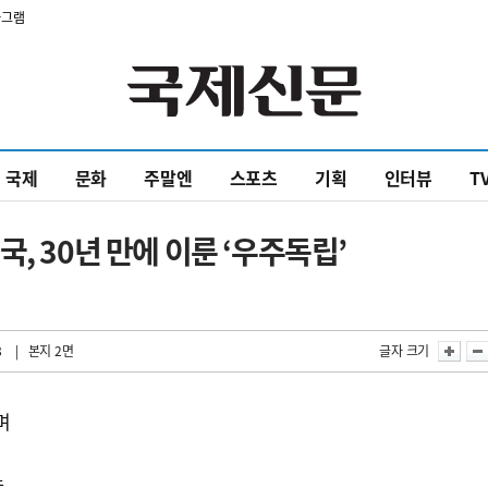
타그램
국제
문화
주말엔
스포츠
기획
인터뷰
T
, 30년 만에 이룬 ‘우주독립’
8
| 본지 2면
글자 크기
며
産