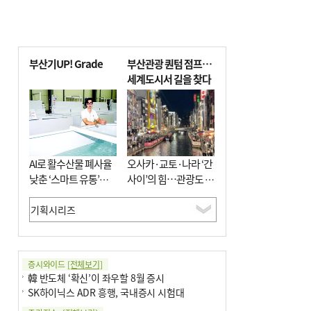
부산기UP! Grade
부산관광 퀀텀 점프…
세계도시서 길을 찾다
AI로 활수산물 폐사율
오사카·교토·나라 ‘간
낮춘 ‘스마트 유통’…
사이’의 힘…관광도 뭉
사막·산악지대 수출
쳐야 흥한다
도전
증시와이드
[전체보기]
韓 반도체 ‘확신’이 좌우할 8월 증시
SK하이닉스 ADR 흥행, 국내증시 시험대