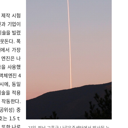
 제작 시험
진과 기업이
기술을 빌렸
웃돈다. 폭
체에서 가장
 엔진은 나
급을 사용했
 액체엔진 4
시에, 동일
기술을 적용
럼 작동한다.
공위성) 중
호는 1.5ｔ
도 또한 나로
21일 전남 고흥군 나로우주센터에서 발사된 누