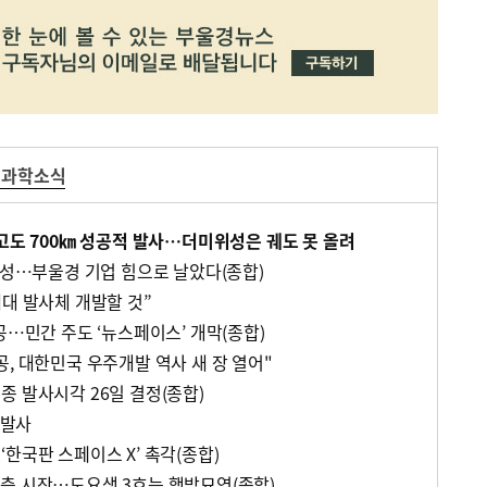
 과학소식
 고도 700㎞ 성공적 발사…더미위성은 궤도 못 올려
위성…부울경 기업 힘으로 날았다(종합)
세대 발사체 개발할 것”
공…민간 주도 ‘뉴스페이스’ 개막(종합)
, 대한민국 우주개발 역사 새 장 열어"
종 발사시각 26일 결정(종합)
 발사
한국판 스페이스 X’ 촉각(종합)
측 시작…도요샛 3호는 행방묘연(종합)