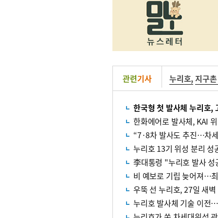
관련
기사
누리호
,
지구촌
한국형 첫 발사체 누리호,
한화에어로 발사체, KAI 
“7·8차 발사도 추진…차
누리호 13기 위성 분리 성
李대통령 "누리호 발사 성공
비 예보로 기립 늦어져…최
우뚝 선 누리호, 27일 새벽
누리호 발사체 기술 이전…‘
누리호가 쏜 차세대위성 관