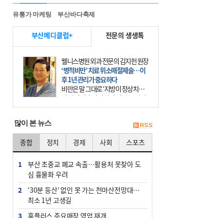
유통가 마케팅
부산바다축제
부산메디클럽+
전문의 생생톡
웰니스병원 외과 전문의 김지헌 원장
‘병적비만’ 치료 위소매절제술…이
후 1년 관리가 중요하다
비만은 말 그대로 ‘지방이 정상치보
다 더 많이 축적된 상태’이다. 그러나
비만은 더는 외모의 문제에 끝나지 않
는다. 비만은 질병이다. 세계보건기
많이 본 뉴스
구(WHO)는 19
종합
정치
경제
사회
스포츠
1
부산 초중교 폐교 속출…활용처 못찾아 도
심 흉물화 우려
2
‘30분 등산’ 없인 못 가는 천마산전망대…
최소 1년 고생길
3
홈플러스 주요매장 영업 재개