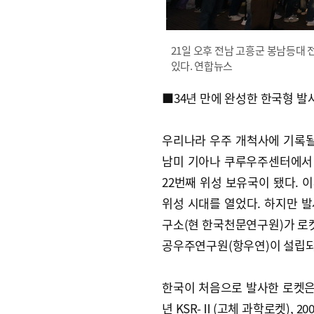
21일 오후 전남 고흥군 봉남등대
있다. 연합뉴스
■34년 만에 완성한 한국형 발
우리나라 우주 개척사에 기록될 
남미 기아나 쿠루우주센터에서 
22번째 위성 보유국이 됐다. 이
위성 시대를 열었다. 하지만 발
구소(현 한국천문연구원)가 로켓
공우주연구원(항우연)이 설립되
한국이 처음으로 발사한 로켓은 1
년 KSR-Ⅱ(고체 과학로켓), 