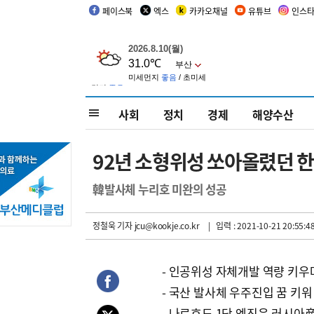
페이스북
엑스
카카오채널
유튜브
인스
사회
정치
경제
해양수산
92년 소형위성 쏘아올렸던 한국
韓발사체 누리호 미완의 성공
정철욱 기자
jcu@kookje.co.kr
| 입력 : 2021-10-21 20:55:4
- 인공위성 자체개발 역량 키우
- 국산 발사체 우주진입 꿈 키워
- 나로호도 1단 엔진은 러시아