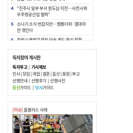
4
“진주시 일부 부서 원도심 이전…사천시와
우주항공산업 협력”
5
소나기 소식 반갑지만…찜통더위·열대야
안 꺾인다
6
창원시 불법주정차 단속 계도 중심 전환
7
엘시티 ‘사무장병원’ 일당 기소…명의 빌려
준 의사는 구속
독자참여 게시판
8
인신매매 탈출하다 다친 외국인, 치료비 폭
독자투고
|
기사제보
탄까지 맞을뻔
인사
|
모임
|
개업
|
결혼
|
출산
|
동정
|
부고
9
산행안내
[와이라노]‘공공기관 지방이전’ 효과 있었
|
산행후기
|
산행사진
나 살펴보니
등산
가이드
|
낚시
가이드
10
신고 없이 홍보·모집…민간임대조합 피해
주의보
[이슈]
홈플러스 사태