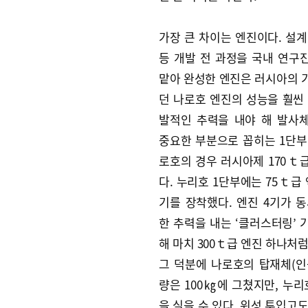
가장 큰 차이는 엔진이다. 설계
등 개발 전 과정을 국내 연구
맡아 완성한 엔진은 러시아의 
던 나로호 엔진의 성능을 훨씬 
발적인 추력을 내야 해 발사
중요한 부분으로 꼽히는 1단부
로호의 경우 러시아제 170ｔ
다. 누리호 1단부에는 75ｔ급
기를 장착했다. 엔진 4기가 동
한 추력을 내는 ‘클러스터링’ 
해 마치 300ｔ급 엔진 하나처
그 덕분에 나로호의 탑재체(인
량은 100㎏에 그쳤지만, 누리
을 실을 수 있다. 위성 투입고