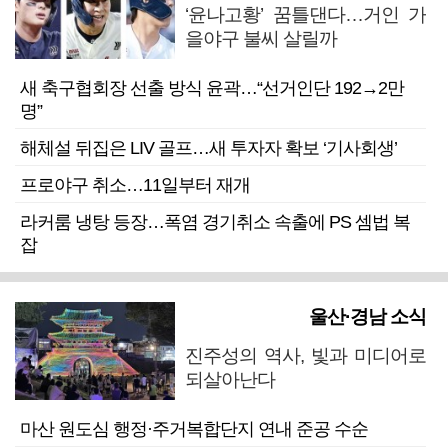
‘윤나고황’ 꿈틀댄다…거인 가
을야구 불씨 살릴까
새 축구협회장 선출 방식 윤곽…“선거인단 192→2만
명”
해체설 뒤집은 LIV 골프…새 투자자 확보 ‘기사회생’
프로야구 취소…11일부터 재개
라커룸 냉탕 등장…폭염 경기취소 속출에 PS 셈법 복
잡
울산·경남 소식
진주성의 역사, 빛과 미디어로
되살아난다
마산 원도심 행정·주거복합단지 연내 준공 수순