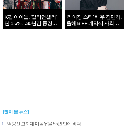
K팝 아이돌, '밀리언셀러'
‘라이징 스타’ 배우 김민하,
단 1.6%…30년간 등장
올해 BIFF 개막식 사회자
1182개팀 전수조사
확정
[많이 본 뉴스]
1
백양산 고지대 마을우물 55년 만에 바닥