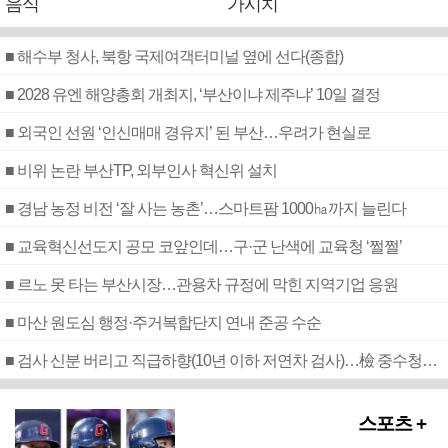
음식
가시치
■ 해수부 청사, 북항 국제여객터미널 옆에 선다(종합)
■ 2028 유엔 해양총회 개최지, ‘부산이냐 제주냐’ 10일 결정
■ 외국인 선원 ‘인신매매 경유지’ 된 부산…우려가 현실로
■ 비위 논란 부산TP, 외부인사 혁신위 설치
■ 경남 농정 비전 ‘잘 사는 농촌’…스마트팜 1000㏊까지 늘린다
■ 교육혁신선도지 공모 코앞인데…구·군 난색에 교육청 ‘쩔쩔’
■ 르노 못 타는 부산시장…관용차 규정에 막힌 지역기업 응원
■ 마산 원도심 행정·주거복합단지 연내 준공 수순
■ 검사 신분 버리고 직급하향(10년 이하 저연차 검사)…檢 중수청행 기피
스포츠 +