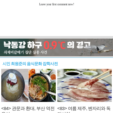
시인 최원준의 음식문화 잡학사전
<84> 관문과 환대, 부산 역전
<83> 여름 제주, 벤자리와 독