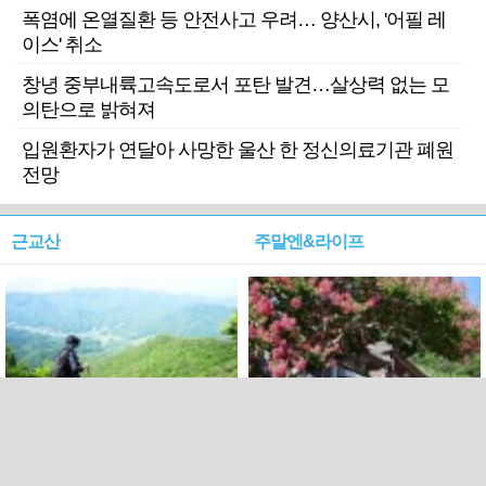
폭염에 온열질환 등 안전사고 우려… 양산시, '어필 레
이스' 취소
창녕 중부내륙고속도로서 포탄 발견…살상력 없는 모
의탄으로 밝혀져
입원환자가 연달아 사망한 울산 한 정신의료기관 폐원
전망
근교산
주말엔&라이프
근교산&그너머…상주·문경
폭염보다 더 뜨거워라…100
청화산~시루봉
일을 붉게 불태울 ‘선비정신’