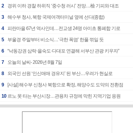
2
경위 이하 경찰 하위직 ‘중수청 러시’ 전망…檢 기피와 대조
3
해수부 청사, 북항 국제여객터미널 옆에 선다(종합)
4
피란마을 67년 역사인데…전교생 24명 아미초 통폐합 기로
5
부울경 주말부터 비소식…‘극한 폭염’ 한풀 꺾일 듯
6
“낙동강권 삼락·을숙도·다대포 연결해 서부산 관광 키우자”
7
오늘의 날씨- 2026년 8월 7일
8
외국인 선원 ‘인신매매 경유지’ 된 부산…우려가 현실로
9
[사설] 해수부 신청사 북항으로 확정, 해양수도 도약의 전환점
10
르노 못 타는 부산시장…관용차 규정에 막힌 지역기업 응원