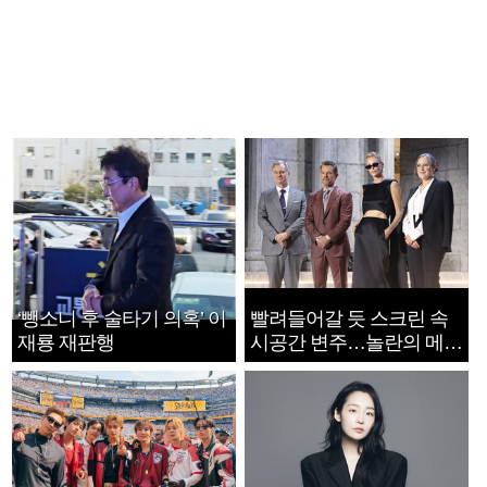
‘뺑소니 후 술타기 의혹’ 이
빨려들어갈 듯 스크린 속
재룡 재판행
시공간 변주…놀란의 메시
지는 ‘전쟁 속죄’