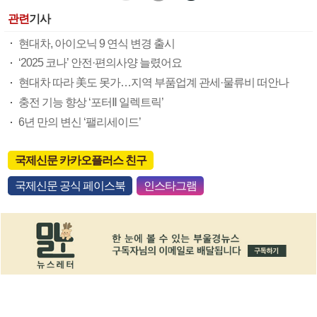
관련
기사
현대차, 아이오닉 9 연식 변경 출시
‘2025 코나’ 안전·편의사양 늘렸어요
현대차 따라 美도 못가…지역 부품업계 관세·물류비 떠안나
충전 기능 향상 ‘포터Ⅱ 일렉트릭’
6년 만의 변신 ‘팰리세이드’
국제신문 카카오플러스 친구
국제신문 공식 페이스북
인스타그램