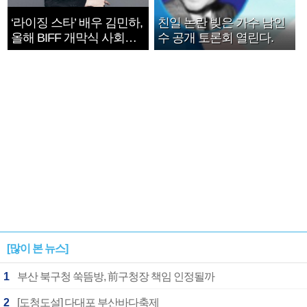
‘라이징 스타’ 배우 김민하,
친일 논란 빚은 가수 남인
올해 BIFF 개막식 사회자
수 공개 토론회 열린다.
확정
[많이 본 뉴스]
1
부산 북구청 쑥뜸방, 前구청장 책임 인정될까
2
[도청도설] 다대포 부산바다축제