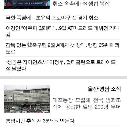
취소 속출에 PS 셈법 복잡
극한 폭염에…초유의 프로야구 전 경기 취소
이강인 “아우파 알레티”…9일 AT마드리드 데뷔전 기대
감
감독 없는 韓축구팀 9월 A매치 첫 상대, 랭킹 25위 에콰
도르
“성공은 자이언츠서” 이정후, 멀티홈런으로 트레이드
설 날렸다
울산·경남 소식
대포통장 모집해 전국 범죄조
직에 공급한 일당 200명 무더
기 검거
통영시민 추석 전 35만 원 받는다