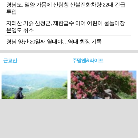
경남도, 밀양 가뭄에 산림청 산불진화차량 22대 긴급
투입
지리산 기슭 산청군, 제한급수 이어 어린이 물놀이장
운영도 취소
경남 양산 20일째 열대야…역대 최장 기록
근교산
주말엔&라이프
근교산&그너머…상주·문경
폭염보다 더 뜨거워라…100
청화산~시루봉
일을 붉게 불태울 ‘선비정신’
피었네