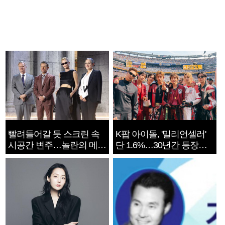
빨려들어갈 듯 스크린 속
K팝 아이돌, '밀리언셀러'
시공간 변주…놀란의 메시
단 1.6%…30년간 등장
지는 ‘전쟁 속죄’
1182개팀 전수조사