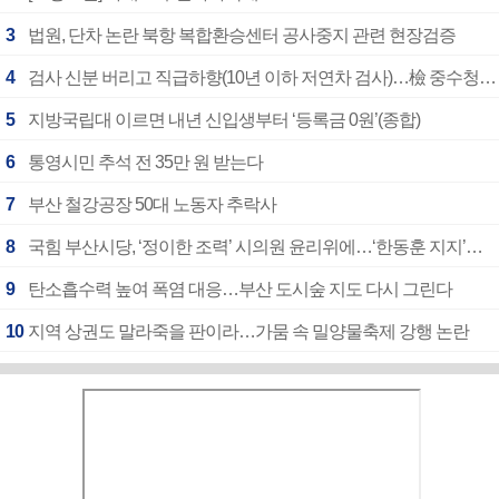
3
법원, 단차 논란 북항 복합환승센터 공사중지 관련 현장검증
4
검사 신분 버리고 직급하향(10년 이하 저연차 검사)…檢 중수청행 기피
5
지방국립대 이르면 내년 신입생부터 ‘등록금 0원’(종합)
6
통영시민 추석 전 35만 원 받는다
7
부산 철강공장 50대 노동자 추락사
8
국힘 부산시당, ‘정이한 조력’ 시의원 윤리위에…‘한동훈 지지’도 신고접수
9
탄소흡수력 높여 폭염 대응…부산 도시숲 지도 다시 그린다
10
지역 상권도 말라죽을 판이라…가뭄 속 밀양물축제 강행 논란