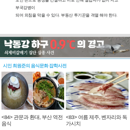
시인 최원준의 음식문화 잡학사전
<84> 관문과 환대, 부산 역전
<83> 여름 제주, 벤자리와 독
음식
가시치