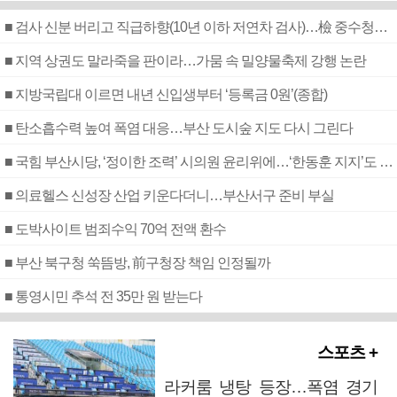
■ 검사 신분 버리고 직급하향(10년 이하 저연차 검사)…檢 중수청행 기피
■ 지역 상권도 말라죽을 판이라…가뭄 속 밀양물축제 강행 논란
■ 지방국립대 이르면 내년 신입생부터 ‘등록금 0원’(종합)
■ 탄소흡수력 높여 폭염 대응…부산 도시숲 지도 다시 그린다
■ 국힘 부산시당, ‘정이한 조력’ 시의원 윤리위에…‘한동훈 지지’도 신고접수
■ 의료헬스 신성장 산업 키운다더니…부산서구 준비 부실
■ 도박사이트 범죄수익 70억 전액 환수
■ 부산 북구청 쑥뜸방, 前구청장 책임 인정될까
■ 통영시민 추석 전 35만 원 받는다
스포츠 +
라커룸 냉탕 등장…폭염 경기