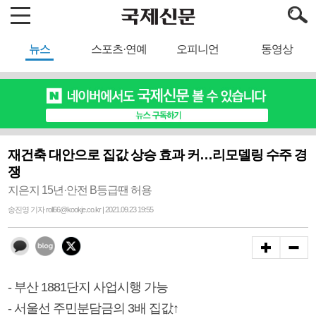
뉴스
스포츠·연예
오피니언
동영상
재건축 대안으로 집값 상승 효과 커…리모델링 수주 경
쟁
지은지 15년·안전 B등급땐 허용
송진영 기자 roll66@kookje.co.kr | 2021.09.23 19:55
- 부산 1881단지 사업시행 가능
- 서울선 주민분담금의 3배 집값↑